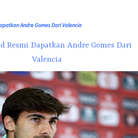
apatkan Andre Gomes Dari Valencia
id Resmi Dapatkan Andre Gomes Dari
Valencia