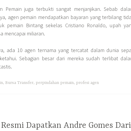
en Pemain juga terbukti sangat menjanjikan. Sebab dal
ya, agen pemain mendapatkan bayaran yang terbilang tid
ntuk pemain Bintang sekelas Cristiano Ronaldo, upah ya
a mencapai miliaran.
knya, ada 10 agen ternama yang tercatat dalam dunia sep
iketahui. Sebagian besar dari mereka sudah terlibat dal
tastis.
in
,
Bursa Transfer
,
perpindahan pemain
,
profesi agen
 Resmi Dapatkan Andre Gomes Dari