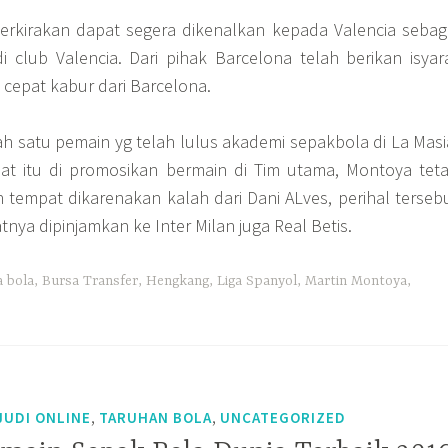
erkirakan dapat segera dikenalkan kepada Valencia sebag
i club Valencia. Dari pihak Barcelona telah berikan isyar
 cepat kabur dari Barcelona.
h satu pemain yg telah lulus akademi sepakbola di La Masi
aat itu di promosikan bermain di Tim utama, Montoya tet
h tempat dikarenakan kalah dari Dani ALves, perihal terseb
ya dipinjamkan ke Inter Milan juga Real Betis.
a bola
,
Bursa Transfer
,
Hengkang
,
Liga Spanyol
,
Martin Montoya
,
,
,
JUDI ONLINE
TARUHAN BOLA
UNCATEGORIZED