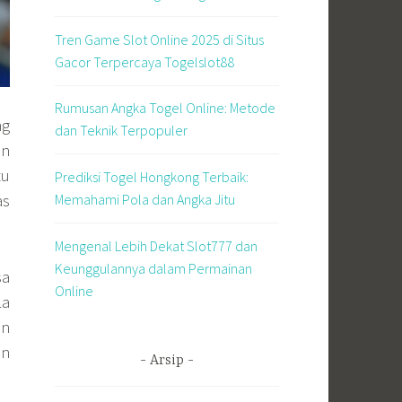
Tren Game Slot Online 2025 di Situs
Gacor Terpercaya Togelslot88
Rumusan Angka Togel Online: Metode
ng
dan Teknik Terpopuler
an
tu
Prediksi Togel Hongkong Terbaik:
as
Memahami Pola dan Angka Jitu
Mengenal Lebih Dekat Slot777 dan
Keunggulannya dalam Permainan
sa
Online
La
an
an
Arsip