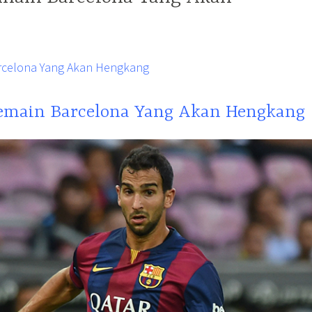
arcelona Yang Akan Hengkang
Pemain Barcelona Yang Akan Hengkang