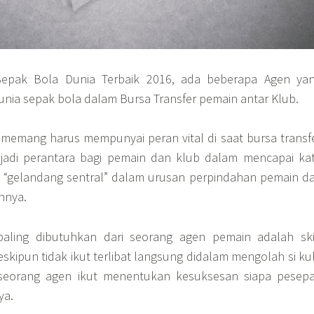
epak Bola Dunia Terbaik 2016, ada beberapa Agen ya
unia sepak bola dalam Bursa Transfer pemain antar Klub.
memang harus mempunyai peran vital di saat bursa transf
jadi perantara bagi pemain dan klub dalam mencapai ka
t “gelandang sentral” dalam urusan perpindahan pemain da
innya.
ling dibutuhkan dari seorang agen pemain adalah ski
skipun tidak ikut terlibat langsung didalam mengolah si kul
 seorang agen ikut menentukan kesuksesan siapa pesep
ya.