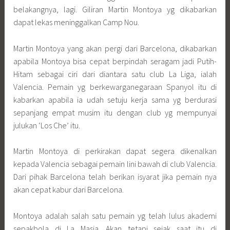
belakangnya, lagi. Giliran Martin Montoya yg dikabarkan
dapat lekas meninggalkan Camp Nou.
Martin Montoya yang akan pergi dari Barcelona, dikabarkan
apabila Montoya bisa cepat berpindah seragam jadi Putih-
Hitam sebagai ciri dari diantara satu club La Liga, ialah
Valencia. Pemain yg berkewarganegaraan Spanyol itu di
kabarkan apabila ia udah setuju kerja sama yg berdurasi
sepanjang empat musim itu dengan club yg mempunyai
julukan ‘Los Che’ itu.
Martin Montoya di perkirakan dapat segera dikenalkan
kepada Valencia sebagai pemain lini bawah di club Valencia.
Dari pihak Barcelona telah berikan isyarat jika pemain nya
akan cepat kabur dari Barcelona.
Montoya adalah salah satu pemain yg telah lulus akademi
sepakbola di La Masia. Akan tetapi sejak saat itu di