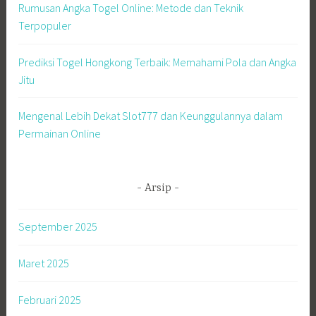
Rumusan Angka Togel Online: Metode dan Teknik
Terpopuler
Prediksi Togel Hongkong Terbaik: Memahami Pola dan Angka
Jitu
Mengenal Lebih Dekat Slot777 dan Keunggulannya dalam
Permainan Online
Arsip
September 2025
Maret 2025
Februari 2025