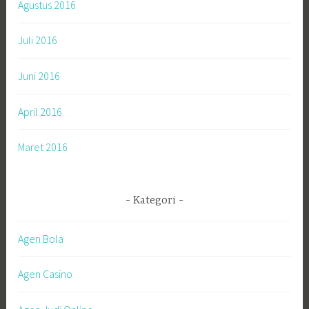
Agustus 2016
Juli 2016
Juni 2016
April 2016
Maret 2016
Kategori
Agen Bola
Agen Casino