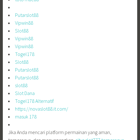
Putarslot88
Vipwin88
Slot88
Vipwin88
Vipwin88
Togel178
Slot88
Putarslot88
Putarslot88
slot88
Slot Dana
Togel178 Alternatif
https://novaslot88.it.com/
masuk 178
Jika Anda mencari platform permainan yang aman,
terpercaya, dan menyenangkan,
situs slot777 terpercaya