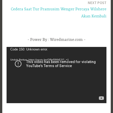
NEXT POST
Cedera Saat Tur Pramusim Wenger Percaya Wilshere
Akan Kembali
Power By : Wiredmarine.com
Pemutar
Code 150: Unknown error.
Video
Unduh Berkas: https://youtu.be/ORel586tE2I?_=1