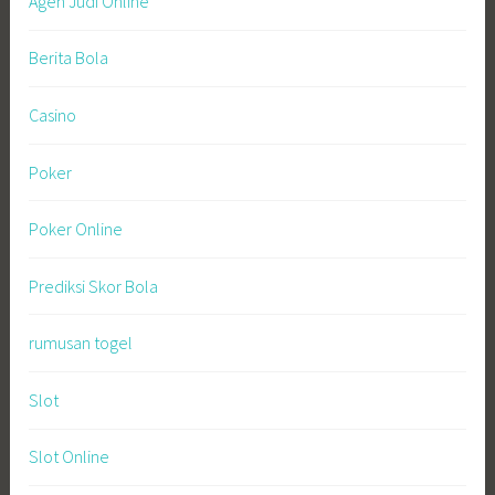
Agen Judi Online
Berita Bola
Casino
Poker
Poker Online
Prediksi Skor Bola
rumusan togel
Slot
Slot Online