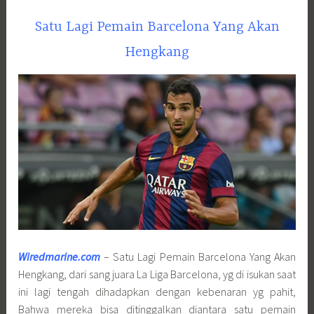
Satu Lagi Pemain Barcelona Yang Akan
Hengkang
Wiredmarine.com
– Satu Lagi Pemain Barcelona Yang Akan
Hengkang, dari sang juara La Liga Barcelona, yg di isukan saat
ini lagi tengah dihadapkan dengan kebenaran yg pahit,
Bahwa mereka bisa ditinggalkan diantara satu pemain