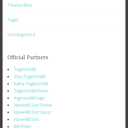
Taruhan Bola
Togel
Uncategorized
Official Partners
Togelslot88
Situs Togelslot88
Daftar Togelslot88
Togelslot88 Resmi
togelslot88 login
Vipwin88 Slot Online
Vipwin88 Slot Gacor
Vipwin88 Slot
IDN Poker