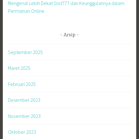
Mengenal Lebih Dekat Slot777 dan Keunggulannya dalam
Permainan Online
Arsip
September 2025
Maret 2025
Februari 2025
Desember 2023
November 2023
Oktober 2023