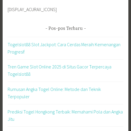
[DISPLAY_ACURAX_ICONS]
Pos-pos Terbaru
Togelslot88 Slot Jackpot: Cara Cerdas Meraih Kemenangan
Progresif
Tren Game Slot Online 2025 di Situs Gacor Terpercaya
Togelslot88
Rumusan Angka Togel Online: Metode dan Teknik
Terpopuler
Prediksi Togel Hongkong Terbaik: Memahami Pola dan Angka
Jitu