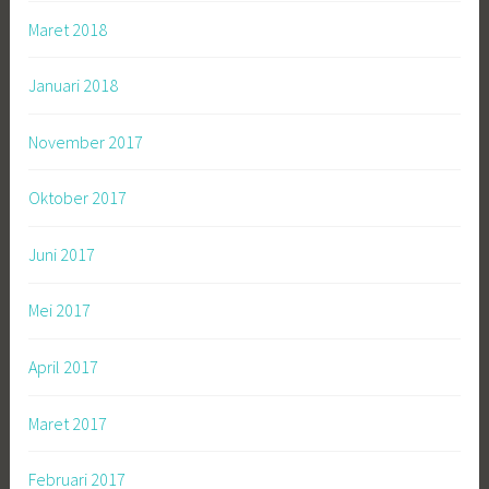
Maret 2018
Januari 2018
November 2017
Oktober 2017
Juni 2017
Mei 2017
April 2017
Maret 2017
Februari 2017