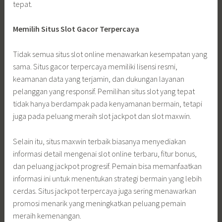
tepat.
Memilih Situs Slot Gacor Terpercaya
Tidak semua situs slot online menawarkan kesempatan yang
sama. Situs gacor terpercaya memiliki lisensi resmi,
keamanan data yang terjamin, dan dukungan layanan
pelanggan yang responsif. Pemilihan situs slot yang tepat
tidak hanya berdampak pada kenyamanan bermain, tetapi
juga pada peluang meraih slot jackpot dan slot maxwin.
Selain itu, situs maxwin terbaik biasanya menyediakan
informasi detail mengenai slot online terbaru, fitur bonus,
dan peluang jackpot progresif. Pemain bisa memanfaatkan
informasi ini untuk menentukan strategi bermain yang lebih
cerdas. Situs jackpot terpercaya juga sering menawarkan
promosi menarik yang meningkatkan peluang pemain
meraih kemenangan.