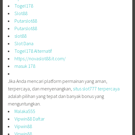
Togel178
Slot88
Putarslot88
Putarslot88
slot88
Slot Dana
Togel178 Alternatif
https://novaslot88.it.com/
masuk 178
Jika Anda mencari platform permainan yang aman,
terpercaya, dan menyenangkan,
situs slot777 terpercaya
adalah pilihan yang tepat dan banyak bonus yang
menguntungkan.
Malaka555
Vipwin88 Daftar
Vipwin88
Vipwin88