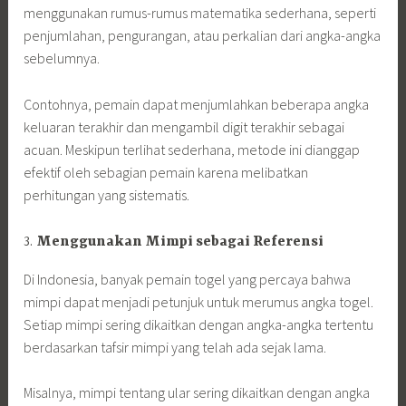
menggunakan rumus-rumus matematika sederhana, seperti
penjumlahan, pengurangan, atau perkalian dari angka-angka
sebelumnya.
Contohnya, pemain dapat menjumlahkan beberapa angka
keluaran terakhir dan mengambil digit terakhir sebagai
acuan. Meskipun terlihat sederhana, metode ini dianggap
efektif oleh sebagian pemain karena melibatkan
perhitungan yang sistematis.
3.
Menggunakan Mimpi sebagai Referensi
Di Indonesia, banyak pemain togel yang percaya bahwa
mimpi dapat menjadi petunjuk untuk merumus angka togel.
Setiap mimpi sering dikaitkan dengan angka-angka tertentu
berdasarkan tafsir mimpi yang telah ada sejak lama.
Misalnya, mimpi tentang ular sering dikaitkan dengan angka