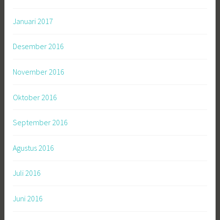
Januari 2017
Desember 2016
November 2016
Oktober 2016
September 2016
Agustus 2016
Juli 2016
Juni 2016