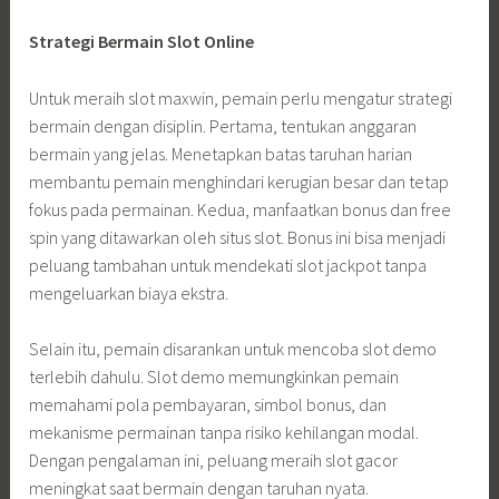
Strategi Bermain Slot Online
Untuk meraih slot maxwin, pemain perlu mengatur strategi
bermain dengan disiplin. Pertama, tentukan anggaran
bermain yang jelas. Menetapkan batas taruhan harian
membantu pemain menghindari kerugian besar dan tetap
fokus pada permainan. Kedua, manfaatkan bonus dan free
spin yang ditawarkan oleh situs slot. Bonus ini bisa menjadi
peluang tambahan untuk mendekati slot jackpot tanpa
mengeluarkan biaya ekstra.
Selain itu, pemain disarankan untuk mencoba slot demo
terlebih dahulu. Slot demo memungkinkan pemain
memahami pola pembayaran, simbol bonus, dan
mekanisme permainan tanpa risiko kehilangan modal.
Dengan pengalaman ini, peluang meraih slot gacor
meningkat saat bermain dengan taruhan nyata.