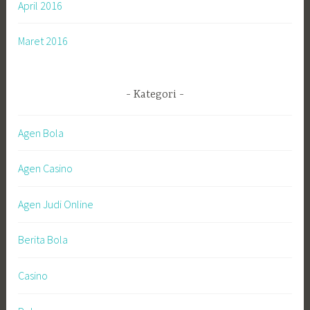
April 2016
Maret 2016
Kategori
Agen Bola
Agen Casino
Agen Judi Online
Berita Bola
Casino