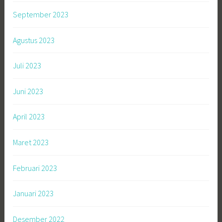
September 2023
Agustus 2023
Juli 2023
Juni 2023
April 2023
Maret 2023
Februari 2023
Januari 2023
Desember 2022