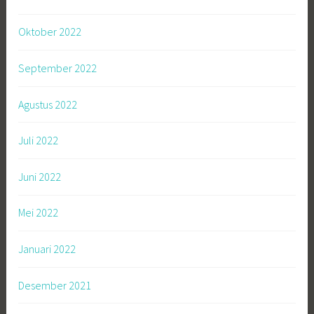
Oktober 2022
September 2022
Agustus 2022
Juli 2022
Juni 2022
Mei 2022
Januari 2022
Desember 2021