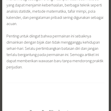
yang dapat menjamin keberhasilan, berbagai teknik seperti
analisis statistik, metode matematika, tafsir mimpi, pola
kalender, dan pengalaman pribadi sering digunakan sebagai
acuan.
Penting untuk diingat bahwa permainan ini sebaiknya
dimainkan dengan bijak dan tidak mengganggu kehidupan
sehari-hari. Selalu pertimbangkan batasan diri dan jangan
terlalu bergantung pada permainan ini. Semoga artikel ini
dapat memberikan wawasan baru tanpa mendorong praktik
perjudian.