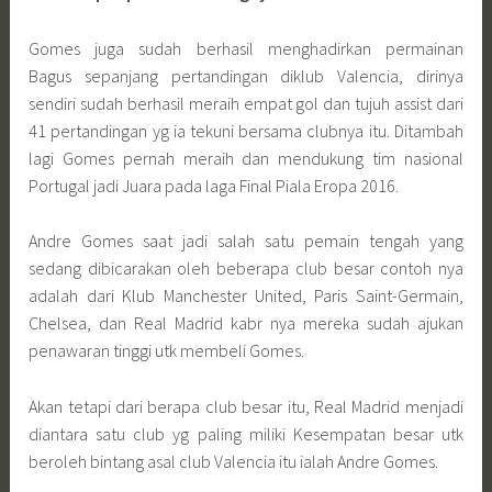
Gomes juga sudah berhasil menghadirkan permainan
Bagus sepanjang pertandingan diklub Valencia, dirinya
sendiri sudah berhasil meraih empat gol dan tujuh assist dari
41 pertandingan yg ia tekuni bersama clubnya itu. Ditambah
lagi Gomes pernah meraih dan mendukung tim nasional
Portugal jadi Juara pada laga Final Piala Eropa 2016.
Andre Gomes saat jadi salah satu pemain tengah yang
sedang dibicarakan oleh beberapa club besar contoh nya
adalah dari Klub Manchester United, Paris Saint-Germain,
Chelsea, dan Real Madrid kabr nya mereka sudah ajukan
penawaran tinggi utk membeli Gomes.
Akan tetapi dari berapa club besar itu, Real Madrid menjadi
diantara satu club yg paling miliki Kesempatan besar utk
beroleh bintang asal club Valencia itu ialah Andre Gomes.