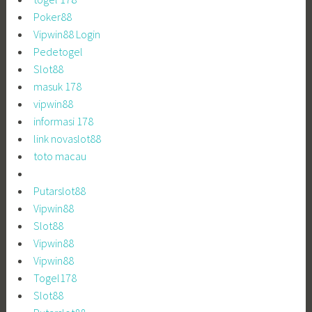
Poker88
Vipwin88 Login
Pedetogel
Slot88
masuk 178
vipwin88
informasi 178
link novaslot88
toto macau
Putarslot88
Vipwin88
Slot88
Vipwin88
Vipwin88
Togel178
Slot88