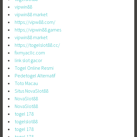
vipwin88
vipwin88 market
https://vipw88.com/
https://vipwin88.games
vipwin88 market
https://togelslot88.cc/
fixmyacllc.com
link slot gacor
Togel Online Resmi
Pedetogel Alternatif
Toto Macau
Situs NovaSlot88
NovaSlot88
NovaSlot88
togel 178
togelslot88
togel 178
togel 178