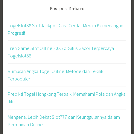
Pos-pos Terbaru
Togelslot88 Slot Jackpot: Cara Cerdas Meraih Kemenangan
Progresif
Tren Game Slot Online 2025 di Situs Gacor Terpercaya
Togelslot88
Rumusan Angka Togel Online: Metode dan Teknik
Terpopuler
Prediksi Togel Hongkong Terbaik: Memahami Pola dan Angka
Jitu
Mengenal Lebih Dekat Slot777 dan Keunggulannya dalam
Permainan Online