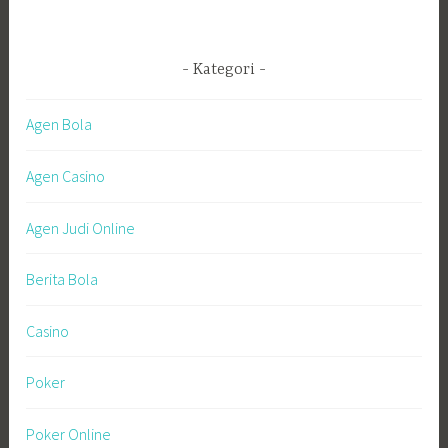
Kategori
Agen Bola
Agen Casino
Agen Judi Online
Berita Bola
Casino
Poker
Poker Online