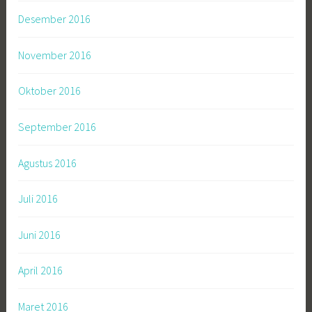
Desember 2016
November 2016
Oktober 2016
September 2016
Agustus 2016
Juli 2016
Juni 2016
April 2016
Maret 2016