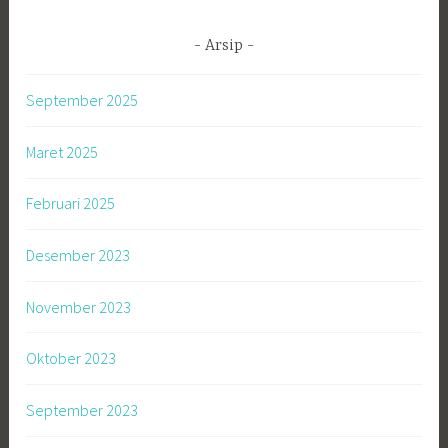
Arsip
September 2025
Maret 2025
Februari 2025
Desember 2023
November 2023
Oktober 2023
September 2023