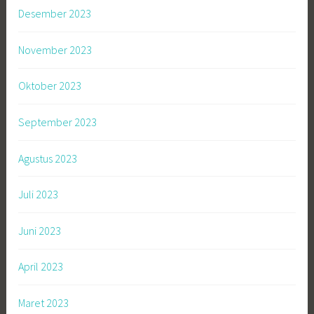
Desember 2023
November 2023
Oktober 2023
September 2023
Agustus 2023
Juli 2023
Juni 2023
April 2023
Maret 2023