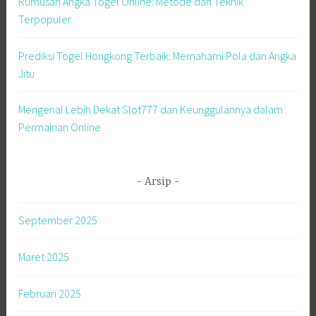
Rumusan Angka Togel Online: Metode dan Teknik
Terpopuler
Prediksi Togel Hongkong Terbaik: Memahami Pola dan Angka
Jitu
Mengenal Lebih Dekat Slot777 dan Keunggulannya dalam
Permainan Online
Arsip
September 2025
Maret 2025
Februari 2025