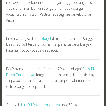
menawarkan frekuensi kemenangan tinggi, sedangkan slot
tradisional memberikan pengalaman klasik dengan
volatilitas lebih stabil. Pastikan strategi sesuai kebutuhan
Anda.
Informasi angka di
Pedetogel
disusun sederhana. Pengguna
bisa lihat hasil terbaru tiap hari tanpa harus buka banyak
halaman, cocok buat akses cepat.
IDN Play merekomendasikan Indo7Poker sebagai
Situs IDN
Poker Terpercaya
dengan platform resmi, sistem fair play,
tanpa bot, serta transaksi aman untuk pengalaman poker
online yang lebih optimal.
Sebagai
situs IDN Poker terpercaya
, Indo7Poker