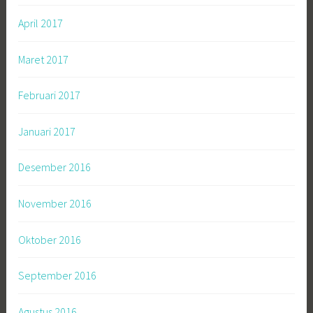
April 2017
Maret 2017
Februari 2017
Januari 2017
Desember 2016
November 2016
Oktober 2016
September 2016
Agustus 2016