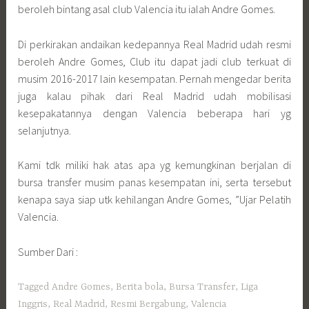
beroleh bintang asal club Valencia itu ialah Andre Gomes.
Di perkirakan andaikan kedepannya Real Madrid udah resmi
beroleh Andre Gomes, Club itu dapat jadi club terkuat di
musim 2016-2017 lain kesempatan. Pernah mengedar berita
juga kalau pihak dari Real Madrid udah mobilisasi
kesepakatannya dengan Valencia beberapa hari yg
selanjutnya.
Kami tdk miliki hak atas apa yg kemungkinan berjalan di
bursa transfer musim panas kesempatan ini, serta tersebut
kenapa saya siap utk kehilangan Andre Gomes, ”Ujar Pelatih
Valencia.
Sumber Dari :
Tagged
Andre Gomes
,
Berita bola
,
Bursa Transfer
,
Liga
Inggris
,
Real Madrid
,
Resmi Bergabung
,
Valencia