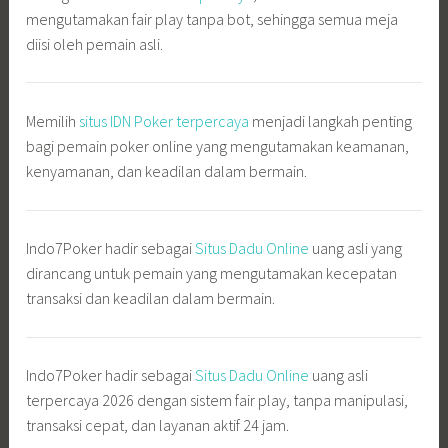
mengutamakan fair play tanpa bot, sehingga semua meja
diisi oleh pemain asli.
Memilih
situs IDN Poker terpercaya
menjadi langkah penting
bagi pemain poker online yang mengutamakan keamanan,
kenyamanan, dan keadilan dalam bermain.
Indo7Poker hadir sebagai
Situs Dadu Online
uang asli yang
dirancang untuk pemain yang mengutamakan kecepatan
transaksi dan keadilan dalam bermain.
Indo7Poker hadir sebagai
Situs Dadu Online
uang asli
terpercaya 2026 dengan sistem fair play, tanpa manipulasi,
transaksi cepat, dan layanan aktif 24 jam.