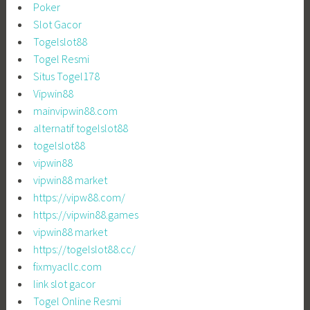
Poker
Slot Gacor
Togelslot88
Togel Resmi
Situs Togel178
Vipwin88
mainvipwin88.com
alternatif togelslot88
togelslot88
vipwin88
vipwin88 market
https://vipw88.com/
https://vipwin88.games
vipwin88 market
https://togelslot88.cc/
fixmyacllc.com
link slot gacor
Togel Online Resmi