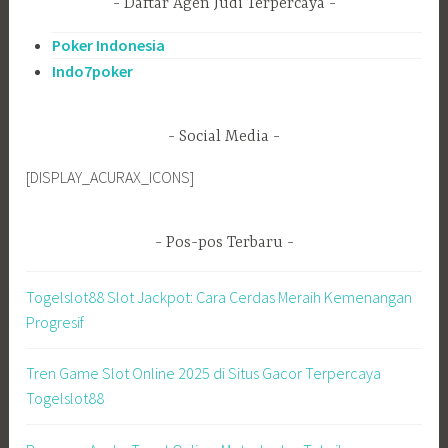
Daftar Agen Judi Terpercaya
Poker Indonesia
Indo7poker
Social Media
[DISPLAY_ACURAX_ICONS]
Pos-pos Terbaru
Togelslot88 Slot Jackpot: Cara Cerdas Meraih Kemenangan
Progresif
Tren Game Slot Online 2025 di Situs Gacor Terpercaya
Togelslot88