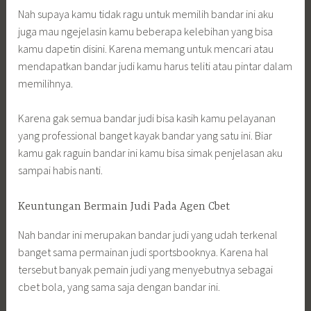
Nah supaya kamu tidak ragu untuk memilih bandar ini aku
juga mau ngejelasin kamu beberapa kelebihan yang bisa
kamu dapetin disini. Karena memang untuk mencari atau
mendapatkan bandar judi kamu harus teliti atau pintar dalam
memilihnya.
Karena gak semua bandar judi bisa kasih kamu pelayanan
yang professional banget kayak bandar yang satu ini. Biar
kamu gak raguin bandar ini kamu bisa simak penjelasan aku
sampai habis nanti.
Keuntungan Bermain Judi Pada Agen Cbet
Nah bandar ini merupakan bandar judi yang udah terkenal
banget sama permainan judi sportsbooknya. Karena hal
tersebut banyak pemain judi yang menyebutnya sebagai
cbet bola, yang sama saja dengan bandar ini.