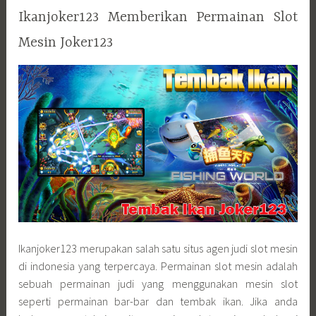
Ikanjoker123 Memberikan Permainan Slot
Mesin Joker123
Ikanjoker123 merupakan salah satu situs agen judi slot mesin
di indonesia yang terpercaya. Permainan slot mesin adalah
sebuah permainan judi yang menggunakan mesin slot
seperti permainan bar-bar dan tembak ikan. Jika anda