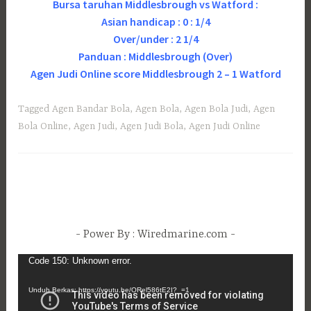
Bursa taruhan Middlesbrough vs Watford :
Asian handicap : 0 : 1/4
Over/under : 2 1/4
Panduan : Middlesbrough (Over)
Agen Judi Online score Middlesbrough 2 – 1 Watford
Tagged
Agen Bandar Bola
,
Agen Bola
,
Agen Bola Judi
,
Agen
Bola Online
,
Agen Judi
,
Agen Judi Bola
,
Agen Judi Online
Power By : Wiredmarine.com
Pemutar
Code 150: Unknown error.
Video
Unduh Berkas: https://youtu.be/ORel586tE2I?_=1