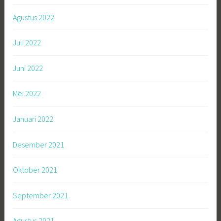
Agustus 2022
Juli 2022
Juni 2022
Mei 2022
Januari 2022
Desember 2021
Oktober 2021
September 2021
Agustus 2021