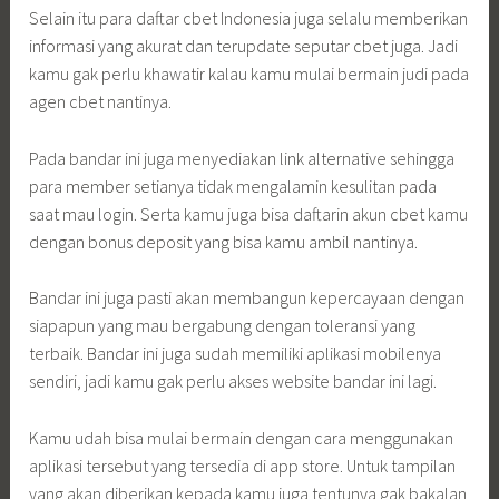
Selain itu para daftar cbet Indonesia juga selalu memberikan
informasi yang akurat dan terupdate seputar cbet juga. Jadi
kamu gak perlu khawatir kalau kamu mulai bermain judi pada
agen cbet nantinya.
Pada bandar ini juga menyediakan link alternative sehingga
para member setianya tidak mengalamin kesulitan pada
saat mau login. Serta kamu juga bisa daftarin akun cbet kamu
dengan bonus deposit yang bisa kamu ambil nantinya.
Bandar ini juga pasti akan membangun kepercayaan dengan
siapapun yang mau bergabung dengan toleransi yang
terbaik. Bandar ini juga sudah memiliki aplikasi mobilenya
sendiri, jadi kamu gak perlu akses website bandar ini lagi.
Kamu udah bisa mulai bermain dengan cara menggunakan
aplikasi tersebut yang tersedia di app store. Untuk tampilan
yang akan diberikan kepada kamu juga tentunya gak bakalan