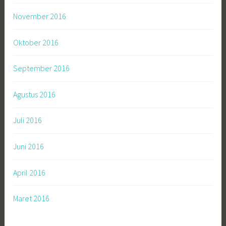
November 2016
Oktober 2016
September 2016
Agustus 2016
Juli 2016
Juni 2016
April 2016
Maret 2016