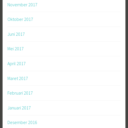
November 2017
Oktober 2017
Juni 2017
Mei 2017
April 2017
Maret 2017
Februari 2017
Januari 2017
Desember 2016