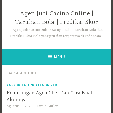
Skip
to
Agen Judi Casino Online |
content
Taruhan Bola | Prediksi Skor
Agen Judi Casino Online Menyediakan Taruhan Bola dan
Prediksi Skor Bola yang jitu dan terpercaya di Indonesia
MENU
TAG:
AGEN JUDI
,
AGEN BOLA
UNCATEGORIZED
Keuntungan Agen Cbet Dan Cara Buat
Akunnya
Agustus 6, 2020
Harold Butler