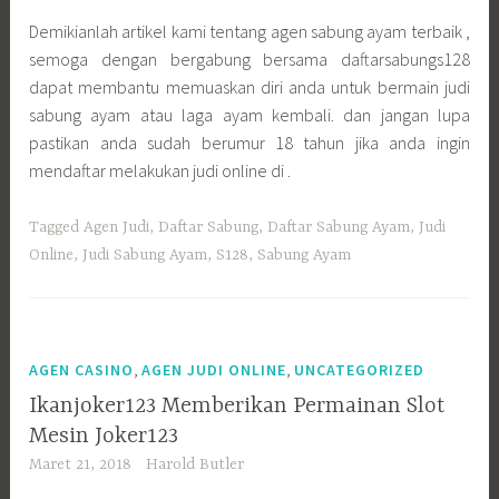
Demikianlah artikel kami tentang agen sabung ayam terbaik ,
semoga dengan bergabung bersama daftarsabungs128
dapat membantu memuaskan diri anda untuk bermain judi
sabung ayam atau laga ayam kembali. dan jangan lupa
pastikan anda sudah berumur 18 tahun jika anda ingin
mendaftar melakukan judi online di .
Tagged
Agen Judi
,
Daftar Sabung
,
Daftar Sabung Ayam
,
Judi
Online
,
Judi Sabung Ayam
,
S128
,
Sabung Ayam
,
,
AGEN CASINO
AGEN JUDI ONLINE
UNCATEGORIZED
Ikanjoker123 Memberikan Permainan Slot
Mesin Joker123
Maret 21, 2018
Harold Butler