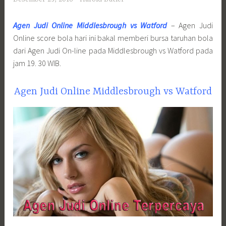
Agen Judi Online Middlesbrough vs Watford
– Agen Judi
Online score bola hari ini bakal memberi bursa taruhan bola
dari Agen Judi On-line pada Middlesbrough vs Watford pada
jam 19. 30 WIB.
Agen Judi Online Middlesbrough vs Watford