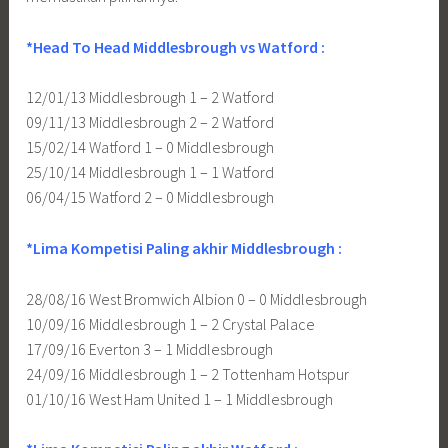
*Head To Head Middlesbrough vs Watford :
12/01/13 Middlesbrough 1 – 2 Watford
09/11/13 Middlesbrough 2 – 2 Watford
15/02/14 Watford 1 – 0 Middlesbrough
25/10/14 Middlesbrough 1 – 1 Watford
06/04/15 Watford 2 – 0 Middlesbrough
*Lima Kompetisi Paling akhir Middlesbrough :
28/08/16 West Bromwich Albion 0 – 0 Middlesbrough
10/09/16 Middlesbrough 1 – 2 Crystal Palace
17/09/16 Everton 3 – 1 Middlesbrough
24/09/16 Middlesbrough 1 – 2 Tottenham Hotspur
01/10/16 West Ham United 1 – 1 Middlesbrough