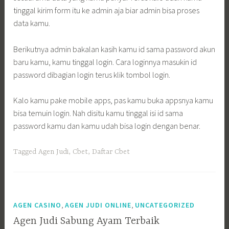
tinggal kirim form itu ke admin aja biar admin bisa proses
data kamu.
Berikutnya admin bakalan kasih kamu id sama password akun
baru kamu, kamu tinggal login. Cara loginnya masukin id
password dibagian login terus klik tombol login.
Kalo kamu pake mobile apps, pas kamu buka appsnya kamu
bisa temuin login. Nah disitu kamu tinggal isi id sama
password kamu dan kamu udah bisa login dengan benar.
Tagged
Agen Judi
,
Cbet
,
Daftar Cbet
,
,
AGEN CASINO
AGEN JUDI ONLINE
UNCATEGORIZED
Agen Judi Sabung Ayam Terbaik