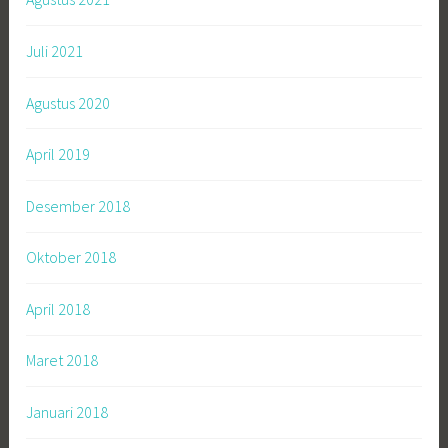
Juli 2021
Agustus 2020
April 2019
Desember 2018
Oktober 2018
April 2018
Maret 2018
Januari 2018