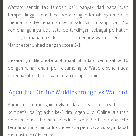
Watford sendiri tak tambah baik banyak dari pada tuan
tempat tinggal, dari lima pertandingan terakhirnya mereka
menuai 2 x kemenangan serta satu kali imbang. Dari 2 x
kemenangannya ada satu pertandingan sebagai perhatian
umum, di mana mereka berhasil menang waktu menjamu
Manchester United dengan score 3-1.
Sekarang ini Middlesbrough masihlah ada diperingkat ke 16
dengan raihan enam poin disamping itu Watford sendiri ada
diperingkat ke 11 dengan raihan delapan poin.
Agen Judi Online Middlesbrough vs Watford
Kami sudah menghidangkan data head to head, lima
kompetisi paling akhir ke-2 tim, Agen Judi Online susunan
pemain, bursa taruhan, panduan serta Serta berapa info
terutama yang lain untuk beberapa pembaca supaya dapat
memastikan pilihannya.