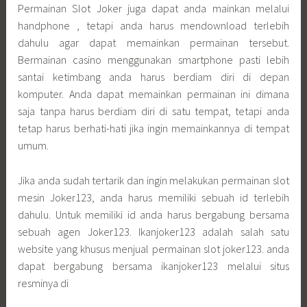
Permainan Slot Joker juga dapat anda mainkan melalui
handphone , tetapi anda harus mendownload terlebih
dahulu agar dapat memainkan permainan tersebut.
Bermainan casino menggunakan smartphone pasti lebih
santai ketimbang anda harus berdiam diri di depan
komputer. Anda dapat memainkan permainan ini dimana
saja tanpa harus berdiam diri di satu tempat, tetapi anda
tetap harus berhati-hati jika ingin memainkannya di tempat
umum.
Jika anda sudah tertarik dan ingin melakukan permainan slot
mesin Joker123, anda harus memiliki sebuah id terlebih
dahulu. Untuk memiliki id anda harus bergabung bersama
sebuah agen Joker123. Ikanjoker123 adalah salah satu
website yang khusus menjual permainan slot joker123. anda
dapat bergabung bersama ikanjoker123 melalui situs
resminya di