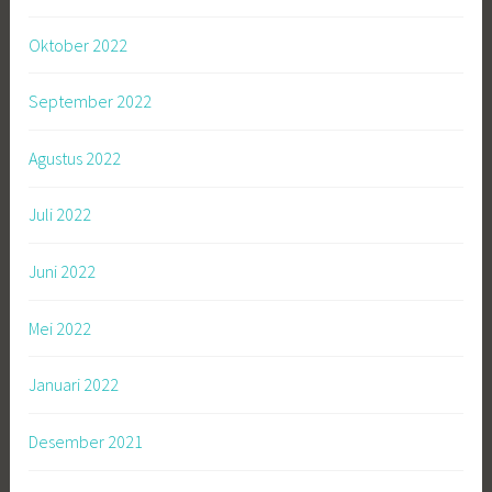
Oktober 2022
September 2022
Agustus 2022
Juli 2022
Juni 2022
Mei 2022
Januari 2022
Desember 2021