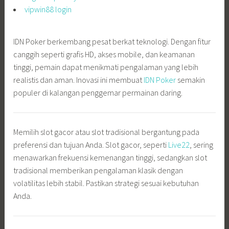
vipwin88 login
IDN Poker berkembang pesat berkat teknologi. Dengan fitur
canggih seperti grafis HD, akses mobile, dan keamanan
tinggi, pemain dapat menikmati pengalaman yang lebih
realistis dan aman. Inovasi ini membuat
IDN Poker
semakin
populer di kalangan penggemar permainan daring.
Memilih slot gacor atau slot tradisional bergantung pada
preferensi dan tujuan Anda. Slot gacor, seperti
Live22
, sering
menawarkan frekuensi kemenangan tinggi, sedangkan slot
tradisional memberikan pengalaman klasik dengan
volatilitas lebih stabil. Pastikan strategi sesuai kebutuhan
Anda.