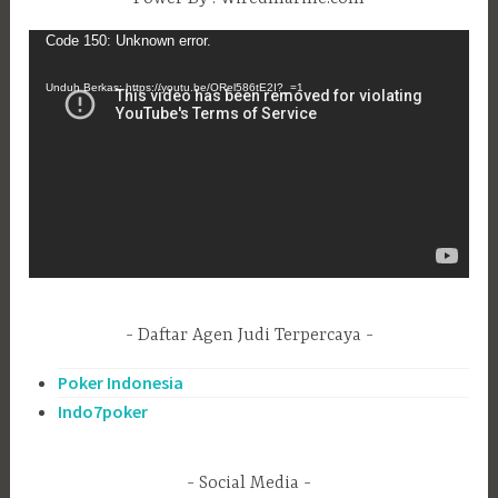
Pemutar
Code 150: Unknown error.
Video
Unduh Berkas: https://youtu.be/ORel586tE2I?_=1
Daftar Agen Judi Terpercaya
Poker Indonesia
Indo7poker
Social Media