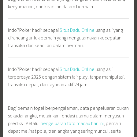
kenyamanan, dan keadilan dalam bermain.
Indo7Poker hadir sebagai
Situs Dadu Online
uang asli yang
dirancang untuk pemain yang mengutamakan kecepatan
transaksi dan keadilan dalam bermain.
Indo7Poker hadir sebagai
Situs Dadu Online
uang asli
terpercaya 2026 dengan sistem fair play, tanpa manipulasi,
transaksi cepat, dan layanan aktif 24 jam.
Bagi pemain togel berpengalaman, data pengeluaran bukan
sekadar angka, melainkan fondasi utama dalam menyusun
prediksi. Melalui
pengeluaran toto macau hari ini
, pemain
dapat melihat pola, tren angka yang sering muncul, serta