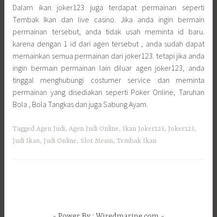
Dalam ikan joker123 juga terdapat permainan seperti
Tembak Ikan dan live casino. Jika anda ingin bermain
permainan tersebut, anda tidak usah meminta id baru.
karena dengan 1 id dari agen tersebut , anda sudah dapat
memainkan semua permainan dari joker123. tetapi jika anda
ingin bermain permainan lain diluar agen joker123, anda
tinggal menghubungi costumer service dan meminta
permainan yang disediakan seperti Poker Online, Taruhan
Bola , Bola Tangkas dan juga Sabung Ayam.
Tagged
Agen Judi
,
Agen Judi Online
,
Ikan Joker123
,
Joker123
,
Judi Ikan
,
Judi Online
,
Slot Mesin
,
Tembak Ikan
Power By : Wiredmarine.com