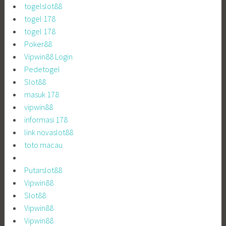
togelslot88
togel 178
togel 178
Poker88
Vipwin88 Login
Pedetogel
Slot88
masuk 178
vipwin88
informasi 178
link novaslot88
toto macau
Putarslot88
Vipwin88
Slot88
Vipwin88
Vipwin88