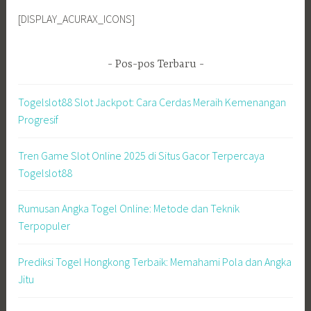
[DISPLAY_ACURAX_ICONS]
Pos-pos Terbaru
Togelslot88 Slot Jackpot: Cara Cerdas Meraih Kemenangan
Progresif
Tren Game Slot Online 2025 di Situs Gacor Terpercaya
Togelslot88
Rumusan Angka Togel Online: Metode dan Teknik
Terpopuler
Prediksi Togel Hongkong Terbaik: Memahami Pola dan Angka
Jitu