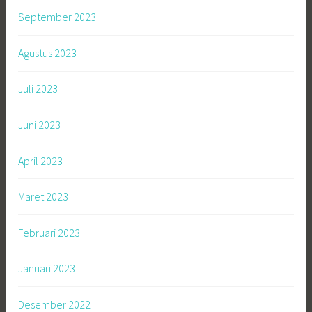
September 2023
Agustus 2023
Juli 2023
Juni 2023
April 2023
Maret 2023
Februari 2023
Januari 2023
Desember 2022