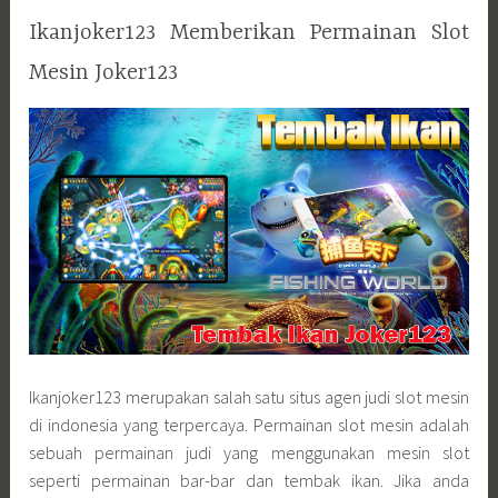
Ikanjoker123 Memberikan Permainan Slot
Mesin Joker123
Ikanjoker123 merupakan salah satu situs agen judi slot mesin
di indonesia yang terpercaya. Permainan slot mesin adalah
sebuah permainan judi yang menggunakan mesin slot
seperti permainan bar-bar dan tembak ikan. Jika anda