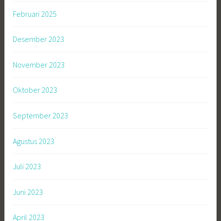
Februari 2025
Desember 2023
November 2023
Oktober 2023
September 2023
Agustus 2023
Juli 2023
Juni 2023
April 2023