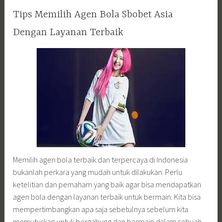
Tips Memilih Agen Bola Sbobet Asia
Dengan Layanan Terbaik
Memilih agen bola terbaik dan terpercaya di Indonesia
bukanlah perkara yang mudah untuk dilakukan. Perlu
ketelitian dan pemaham yang baik agar bisa mendapatkan
agen bola dengan layanan terbaik untuk bermain. Kita bisa
mempertimbangkan apa saja sebetulnya sebelum kita
memutuskan untuk bergabung dan bermain dalam sebuah