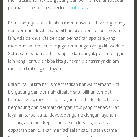
permainan tertentu seperti di
sbobetasia
.
Demikian juga saat kita akan memutuskan untuk bergabung
dan bermain di salah satu pilihan provider judi online yang
lain. Ada baiknya kita cek dan perhatikan apa saja yang
membuat kelebihan dan juga keuntungan yang ditawarkan.
Salah satu bahan pertimbangan dari banyak pertimbangan
lain yang kemudian bisa kita gunakan diantaranya dalam
mempertimbangkan layanan.
Dalam hal ini kita harus memastikan bahwa memang kita
bergabung dan bermain di salah satu pilihan tempat
bermain yang memberikan layanan terbaik. Jika kita bisa
bergabung dan bermain dengan situs yang menawarkan
layanan terbaik atau developer game dengan layanan
terbaik, akan ada kepuasan tersendiri yang bisa kita
dapatkan dan itu akan menjadi salah satu alasan utama