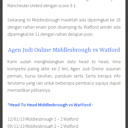
Manchester United dengan score 3-1.
Sekarang ini Middlesbrough masihlah ada diperingkat ke 16
dengan raihan enam poin disamping itu Watford sendiri ada
diperingkat ke 11 dengan raihan delapan poin.
Agen Judi Online Middlesbrough vs Watford
Kami sudah menghidangkan data head to head, lima
kompetisi paling akhir ke-2 tim, Agen Judi Online susunan
pemain, bursa taruhan, panduan serta Serta berapa info
terutama yang lain untuk beberapa pembaca supaya dapat
memastikan pilihannya.
*Head To Head Middlesbrough vs Watford :
12/01/13 Middlesbrough 1 – 2 Watford
09/11/13 Middlesbrough 2 – 2 Watford