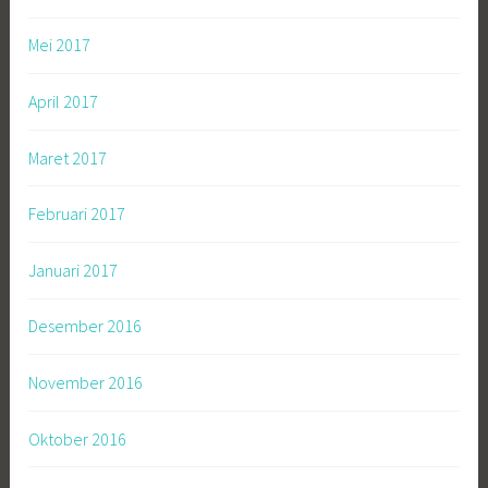
Mei 2017
April 2017
Maret 2017
Februari 2017
Januari 2017
Desember 2016
November 2016
Oktober 2016