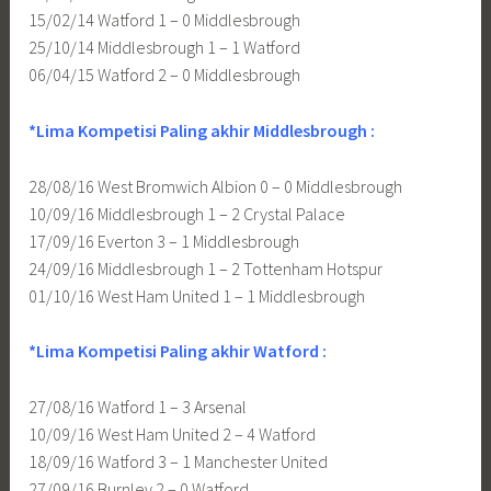
15/02/14 Watford 1 – 0 Middlesbrough
25/10/14 Middlesbrough 1 – 1 Watford
06/04/15 Watford 2 – 0 Middlesbrough
*Lima Kompetisi Paling akhir Middlesbrough :
28/08/16 West Bromwich Albion 0 – 0 Middlesbrough
10/09/16 Middlesbrough 1 – 2 Crystal Palace
17/09/16 Everton 3 – 1 Middlesbrough
24/09/16 Middlesbrough 1 – 2 Tottenham Hotspur
01/10/16 West Ham United 1 – 1 Middlesbrough
*Lima Kompetisi Paling akhir Watford :
27/08/16 Watford 1 – 3 Arsenal
10/09/16 West Ham United 2 – 4 Watford
18/09/16 Watford 3 – 1 Manchester United
27/09/16 Burnley 2 – 0 Watford