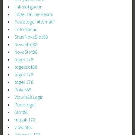
link slot gacor
Togel Online Resmi
Pedetogel Alternatif
Toto Macau
Situs NovaSlot88
NovaSlot88
NovaSlot88
togel 178
togelslot88
togel 178
togel 178
Poker88
Vipwin88 Login
Pedetogel
Slot88
masuk 178
vipwin88
informasi 178