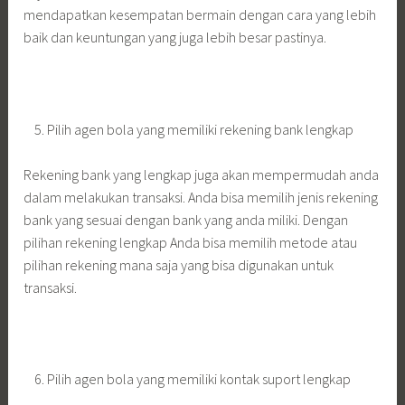
mendapatkan kesempatan bermain dengan cara yang lebih
baik dan keuntungan yang juga lebih besar pastinya.
Pilih agen bola yang memiliki rekening bank lengkap
Rekening bank yang lengkap juga akan mempermudah anda
dalam melakukan transaksi. Anda bisa memilih jenis rekening
bank yang sesuai dengan bank yang anda miliki. Dengan
pilihan rekening lengkap Anda bisa memilih metode atau
pilihan rekening mana saja yang bisa digunakan untuk
transaksi.
Pilih agen bola yang memiliki kontak suport lengkap