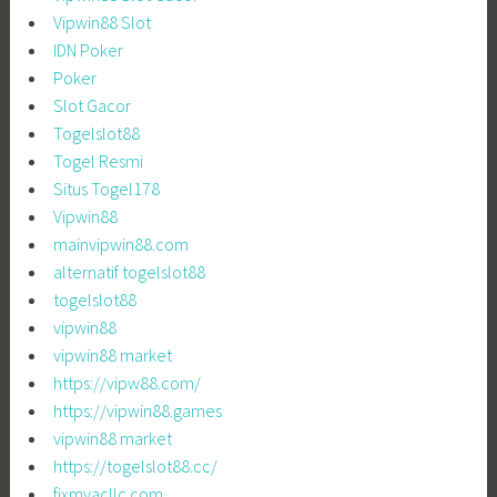
Vipwin88 Slot
IDN Poker
Poker
Slot Gacor
Togelslot88
Togel Resmi
Situs Togel178
Vipwin88
mainvipwin88.com
alternatif togelslot88
togelslot88
vipwin88
vipwin88 market
https://vipw88.com/
https://vipwin88.games
vipwin88 market
https://togelslot88.cc/
fixmyacllc.com