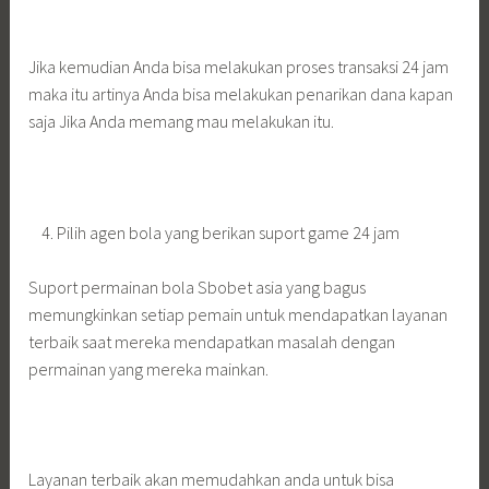
Jika kemudian Anda bisa melakukan proses transaksi 24 jam
maka itu artinya Anda bisa melakukan penarikan dana kapan
saja Jika Anda memang mau melakukan itu.
Pilih agen bola yang berikan suport game 24 jam
Suport permainan bola Sbobet asia yang bagus
memungkinkan setiap pemain untuk mendapatkan layanan
terbaik saat mereka mendapatkan masalah dengan
permainan yang mereka mainkan.
Layanan terbaik akan memudahkan anda untuk bisa