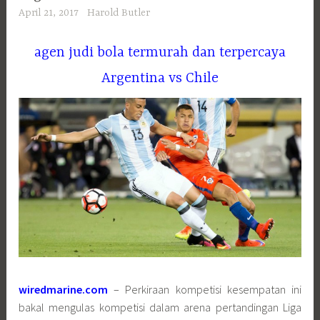
April 21, 2017
Harold Butler
agen judi bola termurah dan terpercaya
Argentina vs Chile
wiredmarine.com
– Perkiraan kompetisi kesempatan ini
bakal mengulas kompetisi dalam arena pertandingan Liga