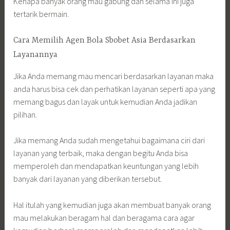
Kenapa banyak orang mau gabung dan selama ini juga
tertarik bermain.
Cara Memilih Agen Bola Sbobet Asia Berdasarkan
Layanannya
Jika Anda memang mau mencari berdasarkan layanan maka
anda harus bisa cek dan perhatikan layanan seperti apa yang
memang bagus dan layak untuk kemudian Anda jadikan
pilihan.
Jika memang Anda sudah mengetahui bagaimana ciri dari
layanan yang terbaik, maka dengan begitu Anda bisa
memperoleh dan mendapatkan keuntungan yang lebih
banyak dari layanan yang diberikan tersebut.
Hal itulah yang kemudian juga akan membuat banyak orang
mau melakukan beragam hal dan beragama cara agar