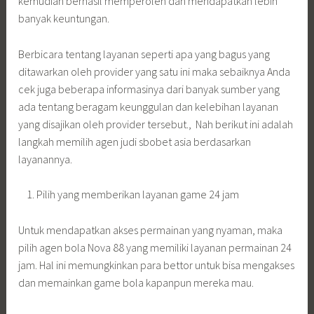
kemudian berhasil memperoleh dan mendapatkan lebih
banyak keuntungan.
Berbicara tentang layanan seperti apa yang bagus yang
ditawarkan oleh provider yang satu ini maka sebaiknya Anda
cek juga beberapa informasinya dari banyak sumber yang
ada tentang beragam keunggulan dan kelebihan layanan
yang disajikan oleh provider tersebut., Nah berikut ini adalah
langkah memilih agen judi sbobet asia berdasarkan
layanannya.
Pilih yang memberikan layanan game 24 jam
Untuk mendapatkan akses permainan yang nyaman, maka
pilih agen bola Nova 88 yang memiliki layanan permainan 24
jam. Hal ini memungkinkan para bettor untuk bisa mengakses
dan memainkan game bola kapanpun mereka mau.