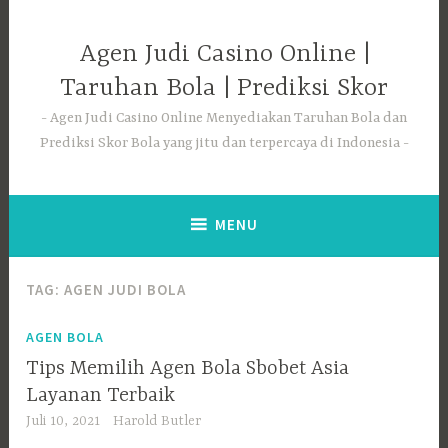
Skip
to
Agen Judi Casino Online |
content
Taruhan Bola | Prediksi Skor
Agen Judi Casino Online Menyediakan Taruhan Bola dan
Prediksi Skor Bola yang jitu dan terpercaya di Indonesia
MENU
TAG:
AGEN JUDI BOLA
AGEN BOLA
Tips Memilih Agen Bola Sbobet Asia
Layanan Terbaik
Juli 10, 2021
Harold Butler