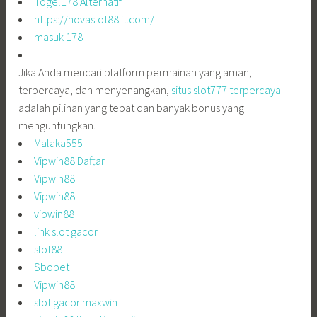
Togel178 Alternatif
https://novaslot88.it.com/
masuk 178
Jika Anda mencari platform permainan yang aman,
terpercaya, dan menyenangkan,
situs slot777 terpercaya
adalah pilihan yang tepat dan banyak bonus yang
menguntungkan.
Malaka555
Vipwin88 Daftar
Vipwin88
Vipwin88
vipwin88
link slot gacor
slot88
Sbobet
Vipwin88
slot gacor maxwin