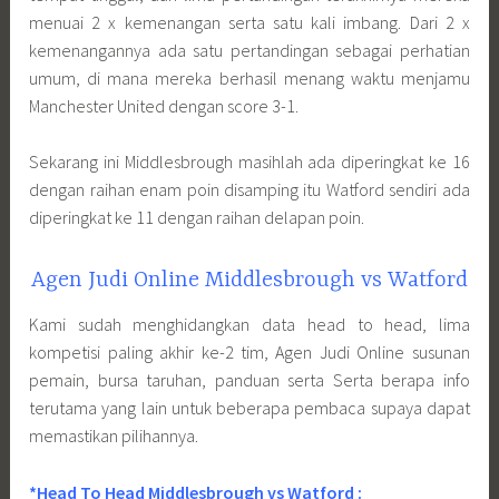
menuai 2 x kemenangan serta satu kali imbang. Dari 2 x
kemenangannya ada satu pertandingan sebagai perhatian
umum, di mana mereka berhasil menang waktu menjamu
Manchester United dengan score 3-1.
Sekarang ini Middlesbrough masihlah ada diperingkat ke 16
dengan raihan enam poin disamping itu Watford sendiri ada
diperingkat ke 11 dengan raihan delapan poin.
Agen Judi Online Middlesbrough vs Watford
Kami sudah menghidangkan data head to head, lima
kompetisi paling akhir ke-2 tim, Agen Judi Online susunan
pemain, bursa taruhan, panduan serta Serta berapa info
terutama yang lain untuk beberapa pembaca supaya dapat
memastikan pilihannya.
*Head To Head Middlesbrough vs Watford :