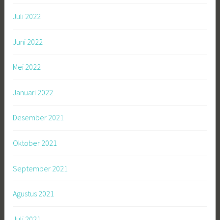
Juli 2022
Juni 2022
Mei 2022
Januari 2022
Desember 2021
Oktober 2021
September 2021
Agustus 2021
Juli 2021