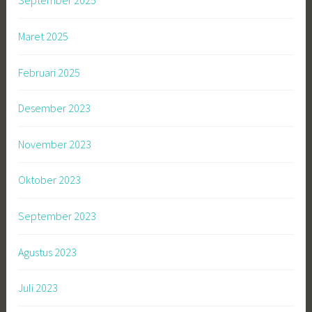
September 2025
Maret 2025
Februari 2025
Desember 2023
November 2023
Oktober 2023
September 2023
Agustus 2023
Juli 2023