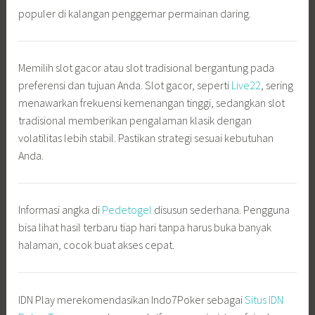
populer di kalangan penggemar permainan daring.
Memilih slot gacor atau slot tradisional bergantung pada
preferensi dan tujuan Anda. Slot gacor, seperti
Live22
, sering
menawarkan frekuensi kemenangan tinggi, sedangkan slot
tradisional memberikan pengalaman klasik dengan
volatilitas lebih stabil. Pastikan strategi sesuai kebutuhan
Anda.
Informasi angka di
Pedetogel
disusun sederhana. Pengguna
bisa lihat hasil terbaru tiap hari tanpa harus buka banyak
halaman, cocok buat akses cepat.
IDN Play merekomendasikan Indo7Poker sebagai
Situs IDN