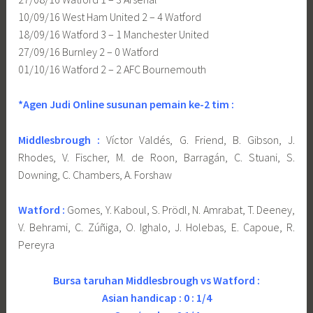
10/09/16 West Ham United 2 – 4 Watford
18/09/16 Watford 3 – 1 Manchester United
27/09/16 Burnley 2 – 0 Watford
01/10/16 Watford 2 – 2 AFC Bournemouth
*Agen Judi Online susunan pemain ke-2 tim :
Middlesbrough :
Víctor Valdés, G. Friend, B. Gibson, J.
Rhodes, V. Fischer, M. de Roon, Barragán, C. Stuani, S.
Downing, C. Chambers, A. Forshaw
Watford :
Gomes, Y. Kaboul, S. Prödl, N. Amrabat, T. Deeney,
V. Behrami, C. Zúñiga, O. Ighalo, J. Holebas, E. Capoue, R.
Pereyra
Bursa taruhan Middlesbrough vs Watford :
Asian handicap : 0 : 1/4