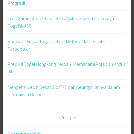
Progresif
Tren Game Slot Online 2025 di Situs Gacor Terpercaya
Togelslot88
Rumusan Angka Togel Online: Metode dan Teknik
Terpopuler
Prediksi Togel Hongkong Terbaik: Memahami Pola dan Angka
Jitu
Mengenal Lebih Dekat Slot777 dan Keunggulannya dalam
Permainan Online
Arsip