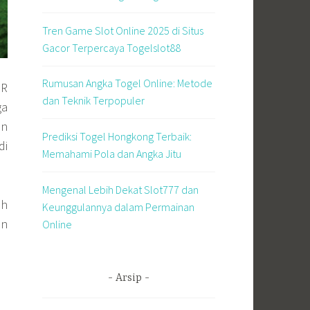
Tren Game Slot Online 2025 di Situs
Gacor Terpercaya Togelslot88
Rumusan Angka Togel Online: Metode
ER
dan Teknik Terpopuler
ga
an
Prediksi Togel Hongkong Terbaik:
di
Memahami Pola dan Angka Jitu
Mengenal Lebih Dekat Slot777 dan
ih
Keunggulannya dalam Permainan
an
Online
Arsip