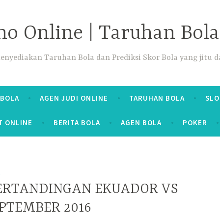
no Online | Taruhan Bola 
enyediakan Taruhan Bola dan Prediksi Skor Bola yang jitu d
 BOLA
AGEN JUDI ONLINE
TARUHAN BOLA
SLO
T ONLINE
BERITA BOLA
AGEN BOLA
POKER
A
PERTANDINGAN EKUADOR VS
EPTEMBER 2016