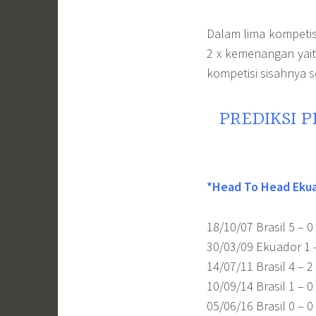
Dalam lima kompetis
2 x kemenangan yait
kompetisi sisahnya s
PREDIKSI 
*Head To Head Ekuad
18/10/07 Brasil 5 – 0
30/03/09 Ekuador 1 – 
14/07/11 Brasil 4 – 
10/09/14 Brasil 1 – 
05/06/16 Brasil 0 – 