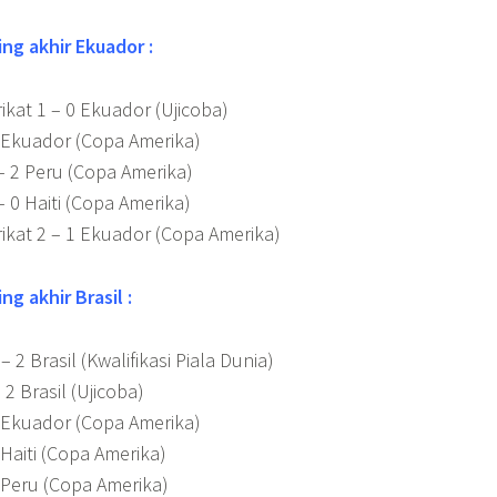
ng akhir Ekuador :
ikat 1 – 0 Ekuador (Ujicoba)
0 Ekuador (Copa Amerika)
– 2 Peru (Copa Amerika)
 0 Haiti (Copa Amerika)
ikat 2 – 1 Ekuador (Copa Amerika)
ng akhir Brasil :
 2 Brasil (Kwalifikasi Piala Dunia)
2 Brasil (Ujicoba)
0 Ekuador (Copa Amerika)
 Haiti (Copa Amerika)
1 Peru (Copa Amerika)