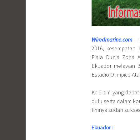
Wiredmarine.com
– 
2016, kesempatan i
Piala Dunia Zona 
Ekuador melawan Br
Estadio Olimpico At
Ke-2 tim yang dapat
dulu serta dalam kom
timnya sudah sukses
Ekuador :