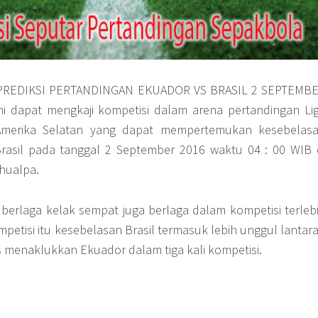
PREDIKSI PERTANDINGAN EKUADOR VS BRASIL 2 SEPTEMB
ni dapat mengkaji kompetisi dalam arena pertandingan Li
Amerika Selatan yang dapat mempertemukan kesebelas
asil pada tanggal 2 September 2016 waktu 04 : 00 WIB 
ahualpa.
 berlaga kelak sempat juga berlaga dalam kompetisi terleb
petisi itu kesebelasan Brasil termasuk lebih unggul lantar
 menaklukkan Ekuador dalam tiga kali kompetisi.