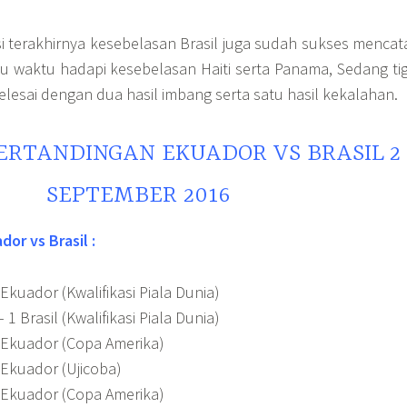
i terakhirnya kesebelasan Brasil juga sudah sukses mencat
u waktu hadapi kesebelasan Haiti serta Panama, Sedang ti
elesai dengan dua hasil imbang serta satu hasil kekalahan.
PERTANDINGAN EKUADOR VS BRASIL 2
SEPTEMBER 2016
or vs Brasil :
 Ekuador (Kwalifikasi Piala Dunia)
1 Brasil (Kwalifikasi Piala Dunia)
2 Ekuador (Copa Amerika)
0 Ekuador (Ujicoba)
0 Ekuador (Copa Amerika)