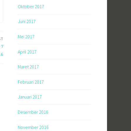
Oktober 2017
Juni 2017
Mei 2017
ST
 7
April 2017
16
Maret 2017
Februari 2017
Januari 2017
Desember 2016
November 2016