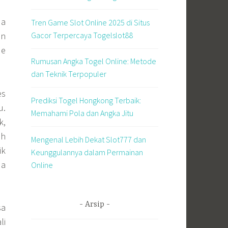
da
Tren Game Slot Online 2025 di Situs
an
Gacor Terpercaya Togelslot88
de
Rumusan Angka Togel Online: Metode
dan Teknik Terpopuler
es
Prediksi Togel Hongkong Terbaik:
u.
Memahami Pola dan Angka Jitu
k,
ah
Mengenal Lebih Dekat Slot777 dan
ik
Keunggulannya dalam Permainan
da
Online
Arsip
sa
li