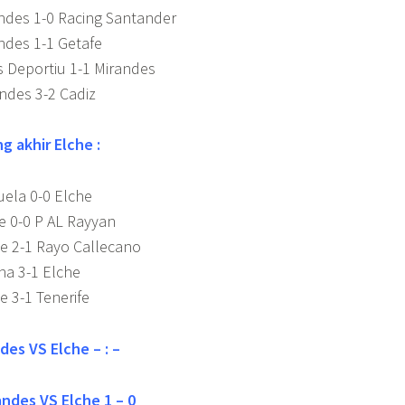
ndes 1-0 Racing Santander
ndes 1-1 Getafe
 Deportiu 1-1 Mirandes
ndes 3-2 Cadiz
g akhir Elche :
uela 0-0 Elche
e 0-0 P AL Rayyan
e 2-1 Rayo Callecano
na 3-1 Elche
 3-1 Tenerife
des VS Elche – : –
andes VS Elche 1 – 0