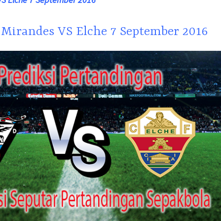
 Mirandes VS Elche 7 September 2016