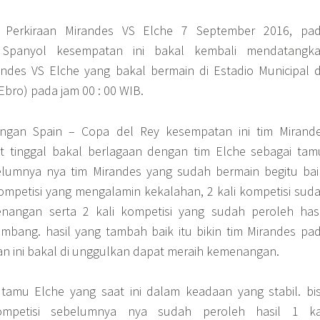
Perkiraan Mirandes VS Elche 7 September 2016, pa
a Spanyol kesempatan ini bakal kembali mendatangk
andes VS Elche yang bakal bermain di Estadio Municipal 
bro) pada jam 00 : 00 WIB.
ingan Spain – Copa del Rey kesempatan ini tim Mirand
t tinggal bakal berlagaan dengan tim Elche sebagai tam
belumnya nya tim Mirandes yang sudah bermain begitu bai
ompetisi yang mengalamin kekalahan, 2 kali kompetisi sud
nangan serta 2 kali kompetisi yang sudah peroleh has
eimbang. hasil yang tambah baik itu bikin tim Mirandes pa
n ini bakal di unggulkan dapat meraih kemenangan.
amu Elche yang saat ini dalam keadaan yang stabil. bi
ompetisi sebelumnya nya sudah peroleh hasil 1 ka