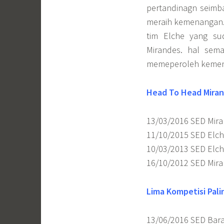
pertandinagn seimb
meraih kemenangan. a
tim Elche yang su
Mirandes. hal sema
memeperoleh keme
Head To Head Miran
13/03/2016 SED Mira
11/10/2015 SED Elch
10/03/2013 SED Elch
16/10/2012 SED Mira
Lima Kompetisi Palin
13/06/2016 SED Bara