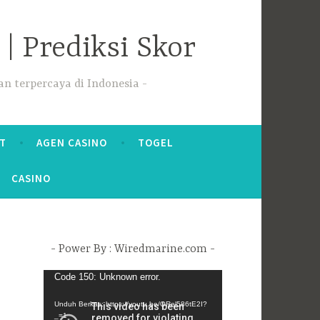
| Prediksi Skor
an terpercaya di Indonesia
T
AGEN CASINO
TOGEL
CASINO
Power By : Wiredmarine.com
Pemutar
Code 150: Unknown error.
Video
Unduh Berkas: https://youtu.be/ORel586tE2I?
_=1