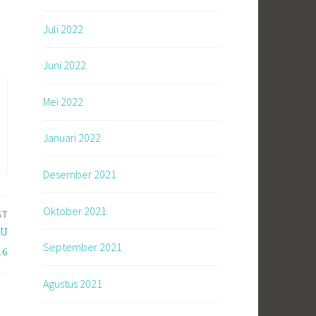
Juli 2022
Juni 2022
Mei 2022
Januari 2022
Desember 2021
Oktober 2021
ST
IU
September 2021
16
Agustus 2021