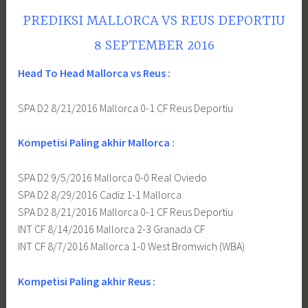
PREDIKSI MALLORCA VS REUS DEPORTIU
8 SEPTEMBER 2016
Head To Head Mallorca vs Reus :
SPA D2 8/21/2016 Mallorca 0-1 CF Reus Deportiu
Kompetisi Paling akhir Mallorca :
SPA D2 9/5/2016 Mallorca 0-0 Real Oviedo
SPA D2 8/29/2016 Cadiz 1-1 Mallorca
SPA D2 8/21/2016 Mallorca 0-1 CF Reus Deportiu
INT CF 8/14/2016 Mallorca 2-3 Granada CF
INT CF 8/7/2016 Mallorca 1-0 West Bromwich (WBA)
Kompetisi Paling akhir Reus :