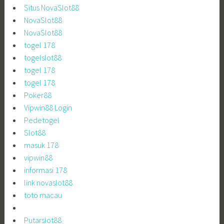
Situs NovaSlot88
NovaSlot88
NovaSlot88
togel 178
togelslot88
togel 178
togel 178
Poker88
Vipwin88 Login
Pedetogel
Slot88
masuk 178
vipwin88
informasi 178
link novaslot88
toto macau
Putarslot88