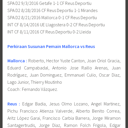
SPA D2 9/3/2016 Getafe 1-1 CF Reus Deportiu
SPA D2 8/28/2016 CF Reus Deportiu 1-1 Mirandes
SPA D2 8/21/2016 Mallorca 0-1 CF Reus Deportiu
INT CF 8/14/2016 UE Llagostera 0-2 CF Reus Deportiu
INT CF 8/11/2016 CF Reus Deportiu 0-2 Lleida
Perkiraan Susunan Pemain Mallorca vs Reus
Mallorca :
Roberto, Hector Yuste Canton, Joan Oriol Gracia,
Eduard Campabadal, Antonio Jose Raillo Arenas, Juan
Rodríguez, Juan Dominguez, Emmanuel Culio, Oscar Diaz,
Lago Junior, Thierry Moutinho
Coach : Fernando Vázquez.
Reus :
Edgar Badia, Jesus Olmo Lozano, Angel Martinez,
Pichu Francisco Atienza Valverde, Alberto Benito Correa,
Aritz López Garai, Francisco Carbia Barrera, Jorge Miramon
Santagertrudis, Jorge Diaz, Ramon Folch Frigola, Edgar