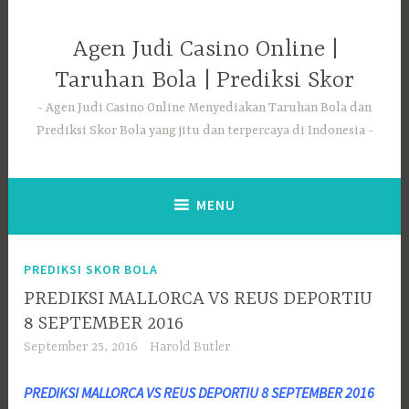
Skip
to
Agen Judi Casino Online |
content
Taruhan Bola | Prediksi Skor
Agen Judi Casino Online Menyediakan Taruhan Bola dan
Prediksi Skor Bola yang jitu dan terpercaya di Indonesia
MENU
PREDIKSI SKOR BOLA
PREDIKSI MALLORCA VS REUS DEPORTIU
8 SEPTEMBER 2016
September 25, 2016
Harold Butler
PREDIKSI MALLORCA VS REUS DEPORTIU 8 SEPTEMBER 2016