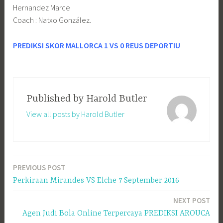
Hernandez Marce
Coach : Natxo González.
PREDIKSI SKOR MALLORCA 1 VS 0 REUS DEPORTIU
Published by
Harold Butler
View all posts by Harold Butler
PREVIOUS POST
Navigasi
Perkiraan Mirandes VS Elche 7 September 2016
pos
NEXT POST
Agen Judi Bola Online Terpercaya PREDIKSI AROUCA