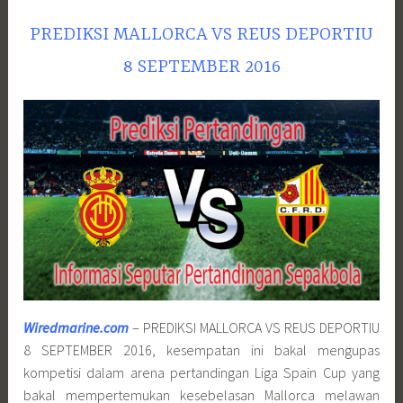
PREDIKSI MALLORCA VS REUS DEPORTIU
8 SEPTEMBER 2016
Wiredmarine.com
– PREDIKSI MALLORCA VS REUS DEPORTIU
8 SEPTEMBER 2016, kesempatan ini bakal mengupas
kompetisi dalam arena pertandingan Liga Spain Cup yang
bakal mempertemukan kesebelasan Mallorca melawan