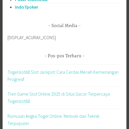
Indo7poker
Social Media
[DISPLAY_ACURAX_ICONS]
Pos-pos Terbaru
Togelslot88 Slot Jackpot: Cara Cerdas Meraih Kemenangan
Progresif
Tren Game Slot Online 2025 di Situs Gacor Terpercaya
Togelslot88
Rumusan Angka Togel Online: Metode dan Teknik
Terpopuler