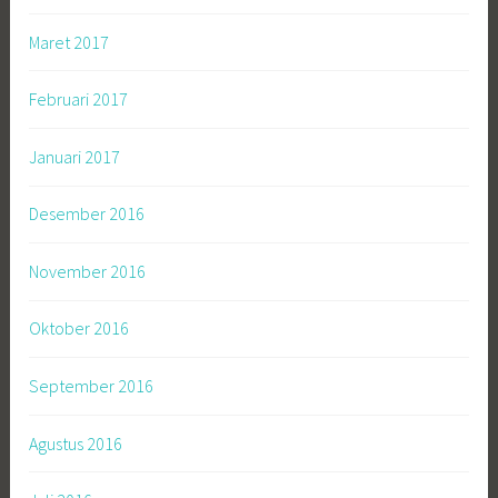
Maret 2017
Februari 2017
Januari 2017
Desember 2016
November 2016
Oktober 2016
September 2016
Agustus 2016