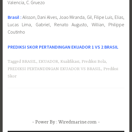
Valencia, C. Gruezo
Brasil :
Alisson, Dani Alves, Joao Miranda, Gil, Filipe Luis, Elias,
Lucas Lima, Gabriel, Renato Augusto, Willian, Philippe
Coutinho
PREDIKSI SKOR PERTANDINGAN EKUADOR 1 VS 2 BRASIL
Tagged
BRASIL
,
EKUADOR
,
Kualifikasi
,
Prediksi Bola
,
PREDIKSI PERTANDINGAN EKUADOR VS BRASIL
,
Prediksi
Skor
Power By : Wiredmarine.com