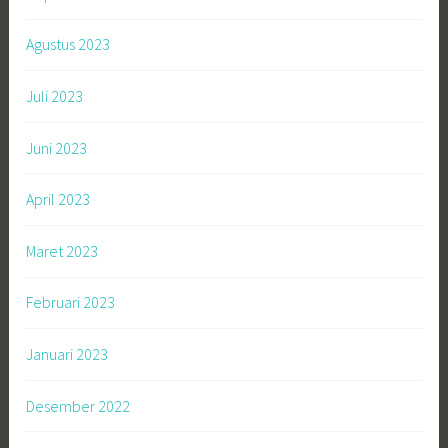
Agustus 2023
Juli 2023
Juni 2023
April 2023
Maret 2023
Februari 2023
Januari 2023
Desember 2022