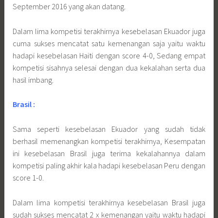
September 2016 yang akan datang.
Dalam lima kompetisi terakhirnya kesebelasan Ekuador juga
cuma sukses mencatat satu kemenangan saja yaitu waktu
hadapi kesebelasan Haiti dengan score 4-0, Sedang empat
kompetisi sisahnya selesai dengan dua kekalahan serta dua
hasil imbang.
Brasil :
Sama seperti kesebelasan Ekuador yang sudah tidak
berhasil memenangkan kompetisi terakhirnya, Kesempatan
ini kesebelasan Brasil juga terima kekalahannya dalam
kompetisi paling akhir kala hadapi kesebelasan Peru dengan
score 1-0.
Dalam lima kompetisi terakhirnya kesebelasan Brasil juga
sudah sukses mencatat 2 x kemenangan yaitu waktu hadapi