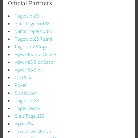
Official Partners
Togelslot88
Situs Togelslot88
Daftar Togelslot88
Togelslot88 Resmi
togelslot88 login
Vipwin88 Slot Online
Vipwin88 Slot Gacor
Vipwin88 Slot
IDN Poker
Poker
Slot Gacor
Togelslot88
Togel Resmi
Situs Togel178
Vipwin88
mainvipwin88.com