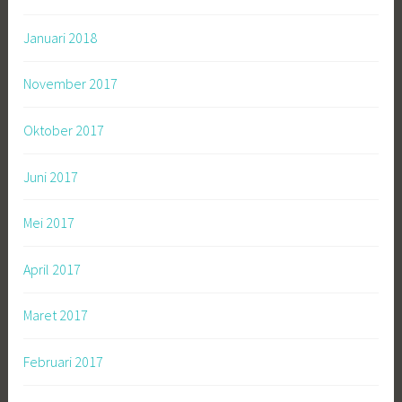
Januari 2018
November 2017
Oktober 2017
Juni 2017
Mei 2017
April 2017
Maret 2017
Februari 2017