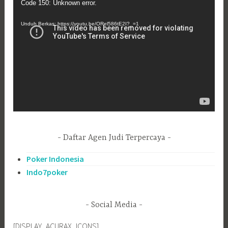
Pemutar
Code 150: Unknown error.
Video
Unduh Berkas: https://youtu.be/ORel586tE2I?_=1
Daftar Agen Judi Terpercaya
Poker Indonesia
Indo7poker
Social Media
[DISPLAY_ACURAX_ICONS]