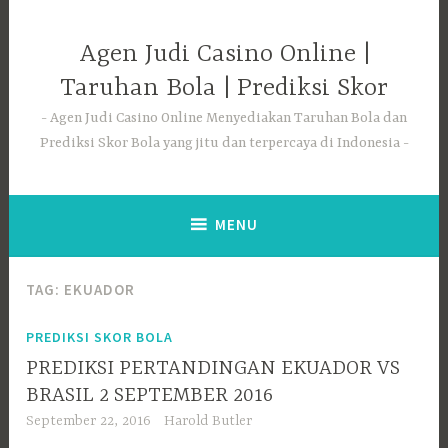
Skip
to
Agen Judi Casino Online |
content
Taruhan Bola | Prediksi Skor
Agen Judi Casino Online Menyediakan Taruhan Bola dan
Prediksi Skor Bola yang jitu dan terpercaya di Indonesia
MENU
TAG:
EKUADOR
PREDIKSI SKOR BOLA
PREDIKSI PERTANDINGAN EKUADOR VS
BRASIL 2 SEPTEMBER 2016
September 22, 2016
Harold Butler