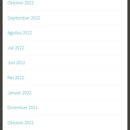
Oktober 2022
September 2022
Agustus 2022
Juli 2022
Juni 2022
Mei 2022
Januari 2022
Desember 2021
Oktober 2021