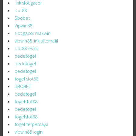
link slot gacor
slot88
Sbobet
Vipwin88
slot gacor maxwin
vipwin88 link alternatif
slot88resmi
pedetogel
pedetogel
pedetogel
togel slot88
SBOBET
pedetogel
togelslot88
pedetogel
togelslot88
togel terpercaya
vipwin88 login