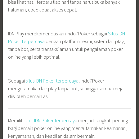
bisa lihat hasil terbaru tiap hari tanpa harus buka banyak
halaman, cocok buat akses cepat.
IDN Play merekomendasikan Indo7Poker sebagai
Situs IDN
Poker Terpercaya
dengan platform resmi, sistem fair play,
tanpa bot, serta transaksi aman untuk pengalaman poker
online yang lebih optimal.
Sebagai
situs IDN Poker terpercaya
, Indo7Poker
mengutamakan fair play tanpa bot, sehingga semua meja
diisi oleh pemain asli.
Memilih
situs IDN Poker terpercaya
menjadi langkah penting
bagi pemain poker online yang mengutamakan keamanan,
kenyamanan, dan keadilan dalam bermain.