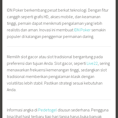
IDN Poker berkembang pesat berkat teknologi. Dengan fitur
canggih seperti grafis HD, akses mobile, dan keamanan
tinggi, pemain dapat menikmati pengalaman yang lebih
realistis dan aman. Inovasi ini membuat
IDN Poker
semakin
populer di kalangan penggemar permainan daring.
Memilih slot gacor atau slot tradisional bergantung pada
preferensi dan tujuan Anda. Slot gacor, seperti
Live22
, sering
menawarkan frekuensi kemenangan tinggi, sedangkan slot
tradisional memberikan pengalaman klasik dengan
volatilitas lebih stabil. Pastikan strategi sesuai kebutuhan
Anda.
Informasi angka di
Pedetogel
disusun sederhana. Pengguna
bisa lihat hasil terbaru tiap hari tanpa harus buka banyak