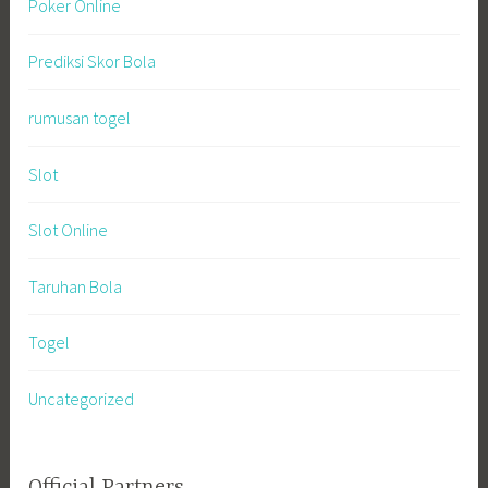
Poker Online
Prediksi Skor Bola
rumusan togel
Slot
Slot Online
Taruhan Bola
Togel
Uncategorized
Official Partners