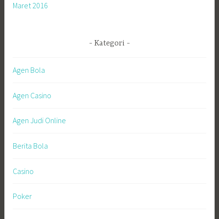
Maret 2016
Kategori
Agen Bola
Agen Casino
Agen Judi Online
Berita Bola
Casino
Poker