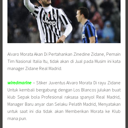
Alvaro Morata Akan Di Pertahankan Zinedine Zidane, Pemain
Tim Nasional Italia Itu, tidak akan di Jual pada Musim ini kata
manager Zidane Real Madrid.
wiredmarine
– Stiker Juventus Alvaro Morata Di rayu Zidane
Untuk kembali bergabung dengan Los Blancos julukan buat
klub Sepak bola Profesional raksasa spanyol Real Madrid,
Manager Baru anyar dan Selaku Pelatih Madrid, Menyatakan
untuk saat ini dia tidak akan Memberikan Morata ke Klub
mana pun.