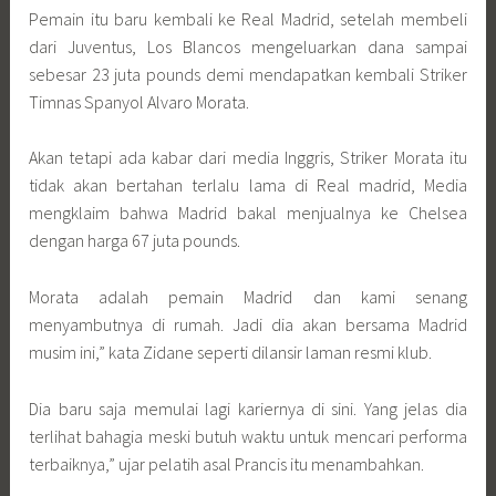
Pemain itu baru kembali ke Real Madrid, setelah membeli
dari Juventus, Los Blancos mengeluarkan dana sampai
sebesar 23 juta pounds demi mendapatkan kembali Striker
Timnas Spanyol Alvaro Morata.
Akan tetapi ada kabar dari media Inggris, Striker Morata itu
tidak akan bertahan terlalu lama di Real madrid, Media
mengklaim bahwa Madrid bakal menjualnya ke Chelsea
dengan harga 67 juta pounds.
Morata adalah pemain Madrid dan kami senang
menyambutnya di rumah. Jadi dia akan bersama Madrid
musim ini,” kata Zidane seperti dilansir laman resmi klub.
Dia baru saja memulai lagi kariernya di sini. Yang jelas dia
terlihat bahagia meski butuh waktu untuk mencari performa
terbaiknya,” ujar pelatih asal Prancis itu menambahkan.