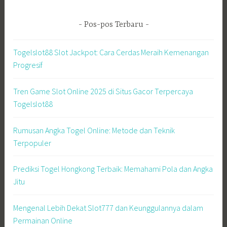
Pos-pos Terbaru
Togelslot88 Slot Jackpot: Cara Cerdas Meraih Kemenangan
Progresif
Tren Game Slot Online 2025 di Situs Gacor Terpercaya
Togelslot88
Rumusan Angka Togel Online: Metode dan Teknik
Terpopuler
Prediksi Togel Hongkong Terbaik: Memahami Pola dan Angka
Jitu
Mengenal Lebih Dekat Slot777 dan Keunggulannya dalam
Permainan Online