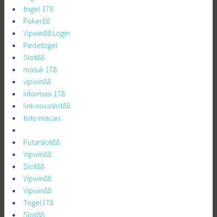
togel 178
Poker88
Vipwin88 Login
Pedetogel
Slot88
masuk 178
vipwin88
informasi 178
link novaslot88
toto macau
Putarslot88
Vipwin88
Slot88
Vipwin88
Vipwin88
Togel178
Slot88