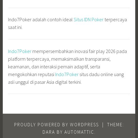
Indo7Poker adalah contoh ideal
Situs IDN Poker
terpercaya
saat ini.
Indo7Poker
mempersembahkan inovasi fair play 2026 pada
platform terpercaya, memaksimalkan transparansi,
keamanan, dan interaksi pemain adaptif, serta
mengokohkan reputasi
Indo7Poker
situs dadu online uang
asli unggul di pasar Asia digital terkini.
PROUDLY POWERED BY WORDPRESS
|
THEME:
DARA BY
AUTOMATTIC
.