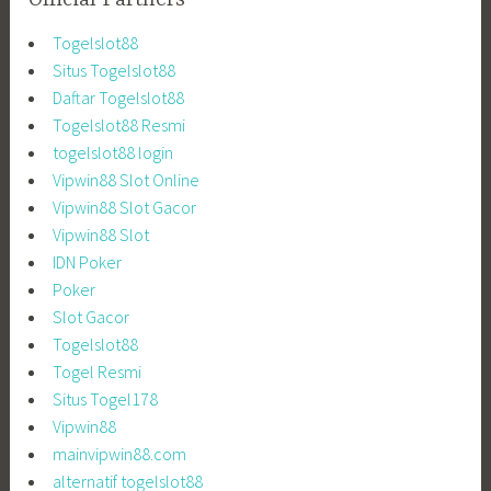
Togelslot88
Situs Togelslot88
Daftar Togelslot88
Togelslot88 Resmi
togelslot88 login
Vipwin88 Slot Online
Vipwin88 Slot Gacor
Vipwin88 Slot
IDN Poker
Poker
Slot Gacor
Togelslot88
Togel Resmi
Situs Togel178
Vipwin88
mainvipwin88.com
alternatif togelslot88