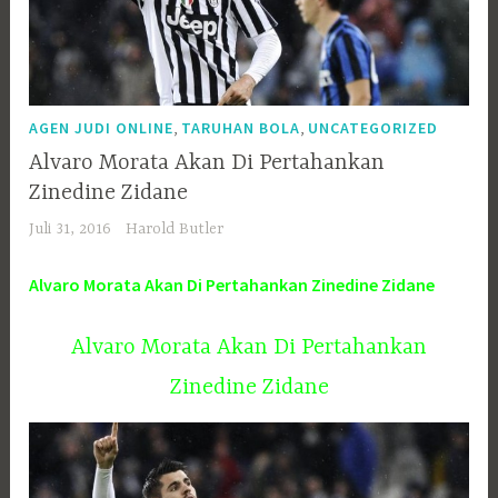
,
,
AGEN JUDI ONLINE
TARUHAN BOLA
UNCATEGORIZED
Alvaro Morata Akan Di Pertahankan
Zinedine Zidane
Juli 31, 2016
Harold Butler
Alvaro Morata Akan Di Pertahankan Zinedine Zidane
Alvaro Morata Akan Di Pertahankan
Zinedine Zidane