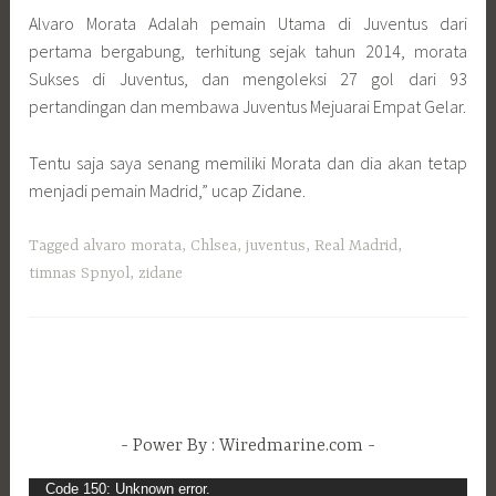
Alvaro Morata Adalah pemain Utama di Juventus dari
pertama bergabung, terhitung sejak tahun 2014, morata
Sukses di Juventus, dan mengoleksi 27 gol dari 93
pertandingan dan membawa Juventus Mejuarai Empat Gelar.
Tentu saja saya senang memiliki Morata dan dia akan tetap
menjadi pemain Madrid,” ucap Zidane.
Tagged
alvaro morata
,
Chlsea
,
juventus
,
Real Madrid
,
timnas Spnyol
,
zidane
Power By : Wiredmarine.com
Pemutar
Code 150: Unknown error.