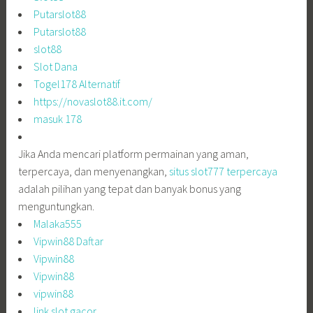
Putarslot88
Putarslot88
slot88
Slot Dana
Togel178 Alternatif
https://novaslot88.it.com/
masuk 178
Jika Anda mencari platform permainan yang aman,
terpercaya, dan menyenangkan,
situs slot777 terpercaya
adalah pilihan yang tepat dan banyak bonus yang
menguntungkan.
Malaka555
Vipwin88 Daftar
Vipwin88
Vipwin88
vipwin88
link slot gacor