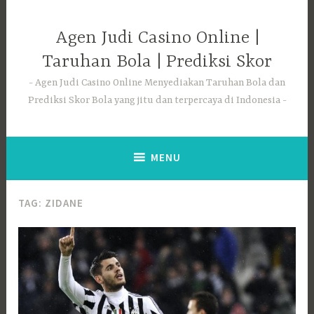
Skip
to
Agen Judi Casino Online |
content
Taruhan Bola | Prediksi Skor
Agen Judi Casino Online Menyediakan Taruhan Bola dan
Prediksi Skor Bola yang jitu dan terpercaya di Indonesia
MENU
TAG:
ZIDANE