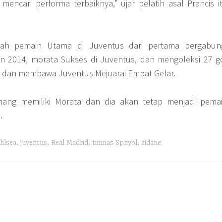
encari performa terbaiknya,” ujar pelatih asal Prancis i
lah pemain Utama di Juventus dari pertama bergabun
un 2014, morata Sukses di Juventus, dan mengoleksi 27 g
n dan membawa Juventus Mejuarai Empat Gelar.
nang memiliki Morata dan dia akan tetap menjadi pema
.
hlsea
,
juventus
,
Real Madrid
,
timnas Spnyol
,
zidane