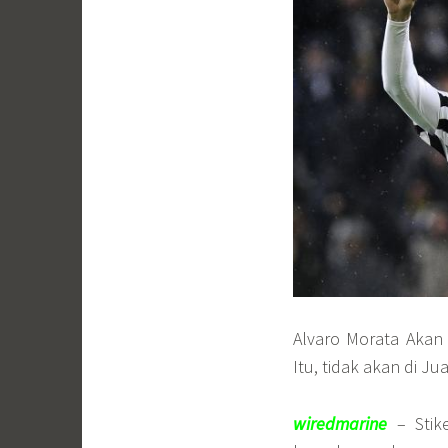
Alvaro Morata Akan 
Itu, tidak akan di J
wiredmarine
– Stike