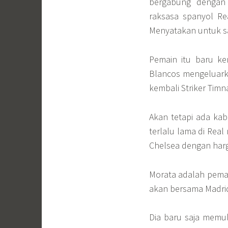
bergabung dengan 
raksasa spanyol Re
Menyatakan untuk sa
Pemain itu baru ke
Blancos mengeluark
kembali Striker Timn
Akan tetapi ada kaba
terlalu lama di Rea
Chelsea dengan harg
Morata adalah pema
akan bersama Madrid 
Dia baru saja memula