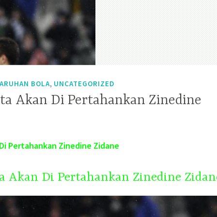
,
ARUHAN BOLA
UNCATEGORIZED
ta Akan Di Pertahankan Zinedine
 Di Pertahankan Zinedine Zidane
a Akan Di Pertahankan Zinedine Zidan