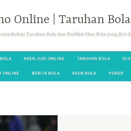
no Online | Taruhan Bola 
enyediakan Taruhan Bola dan Prediksi Skor Bola yang jitu d
 BOLA
AGEN JUDI ONLINE
TARUHAN BOLA
SLO
T ONLINE
BERITA BOLA
AGEN BOLA
POKER
L