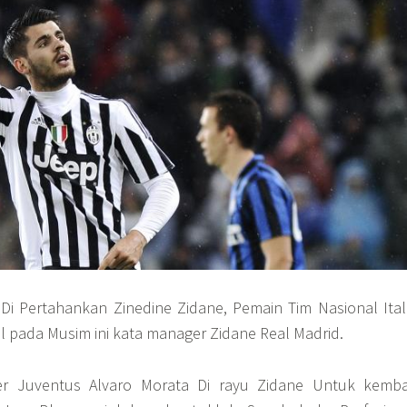
Di Pertahankan Zinedine Zidane, Pemain Tim Nasional Ital
ual pada Musim ini kata manager Zidane Real Madrid.
r Juventus Alvaro Morata Di rayu Zidane Untuk kemba