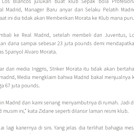
Los Blancos julukan buat klub Sepak bola Profesion
al Madrid, Manager Baru anyar dan Selaku Pelatih Madri
at ini dia tidak akan Memberikan Morata ke Klub mana pun.
mbali ke Real Madrid, setelah membeli dari Juventus, L
an dana sampai sebesar 23 juta pounds demi mendapatk
as Spanyol Alvaro Morata.
r dari media Inggris, Striker Morata itu tidak akan bertah
l madrid, Media mengklaim bahwa Madrid bakal menjualnya 
a 67 juta pounds.
in Madrid dan kami senang menyambutnya di rumah. Jadi d
musim ini,” kata Zidane seperti dilansir laman resmi klub.
i lagi kariernya di sini. Yang jelas dia terlihat bahagia mes