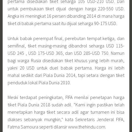
pertama disediakan tiket seharga 105 USD-210 USD. Dan
untuk pembukaan tiket dijual dengan harga 220-550 USD.
Angka ini meningkat 16 persen dibanding 2014 di mana harga
tiket di babak pertama saat itu dijual seharga 90-175 USD.
Untuk babak perempat final, perebutan tempat ketiga, dan
semifinal, tiket masing-masing dibandrol seharga USD 115-
USD 245 , USD 175-USD 365, dan USD 285-USD 750. Namun
bagi warga Rusia disediakan tiket khusus yang lebih murah,
yakni 20 USD untuk duel babak pertama. Harga ini lebih
mahal sedikit dari Piala Dunia 2014, tapi setara dengan tiket
penduduk lokal Piala Dunia 2010.
Meski terdapat peningkatan, FIFA menilai penetapan harga
tiket Piala Dunia 2018 sudah adil. “Kami ingin pastikan telah
menetapkan harga tiket secara adil agar turnamen ini bisa
diakses sebanyak mungkin,” kata Sekretaris Jenderal FIFA,
Fatma Samoura seperti dilansir www.thehindu.com.