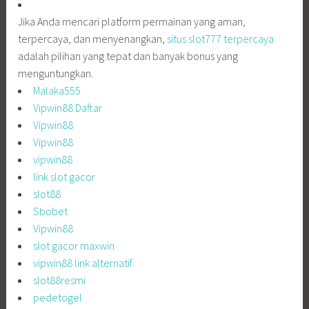
Jika Anda mencari platform permainan yang aman,
terpercaya, dan menyenangkan,
situs slot777 terpercaya
adalah pilihan yang tepat dan banyak bonus yang
menguntungkan.
Malaka555
Vipwin88 Daftar
Vipwin88
Vipwin88
vipwin88
link slot gacor
slot88
Sbobet
Vipwin88
slot gacor maxwin
vipwin88 link alternatif
slot88resmi
pedetogel