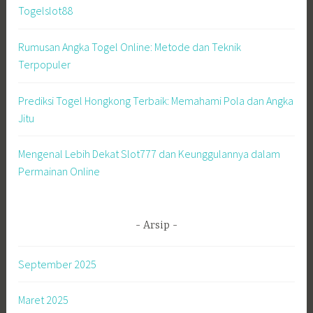
Togelslot88
Rumusan Angka Togel Online: Metode dan Teknik
Terpopuler
Prediksi Togel Hongkong Terbaik: Memahami Pola dan Angka
Jitu
Mengenal Lebih Dekat Slot777 dan Keunggulannya dalam
Permainan Online
Arsip
September 2025
Maret 2025