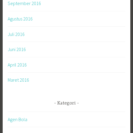
September 2016
Agustus 2016
Juli 2016
Juni 2016
April 2016
Maret 2016
Kategori
Agen Bola