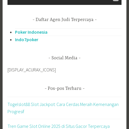
Daftar Agen Judi Terpercaya
Poker Indonesia
Indo7poker
Social Media
[DISPLAY_ACURAX_ICONS]
Pos-pos Terbaru
Togelslot88 Slot Jackpot: Cara Cerdas Meraih Kemenangan
Progresif
Tren Game Slot Online 2025 di Situs Gacor Terpercaya