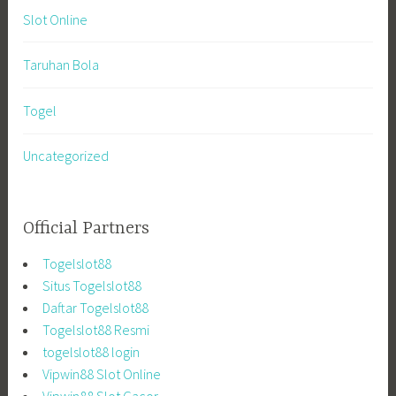
Slot Online
Taruhan Bola
Togel
Uncategorized
Official Partners
Togelslot88
Situs Togelslot88
Daftar Togelslot88
Togelslot88 Resmi
togelslot88 login
Vipwin88 Slot Online
Vipwin88 Slot Gacor