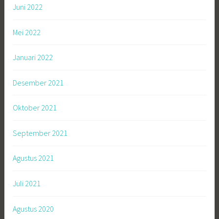
Juni 2022
Mei 2022
Januari 2022
Desember 2021
Oktober 2021
September 2021
Agustus 2021
Juli 2021
Agustus 2020