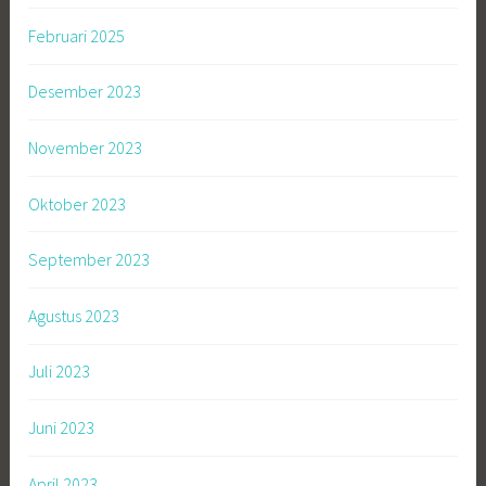
Februari 2025
Desember 2023
November 2023
Oktober 2023
September 2023
Agustus 2023
Juli 2023
Juni 2023
April 2023