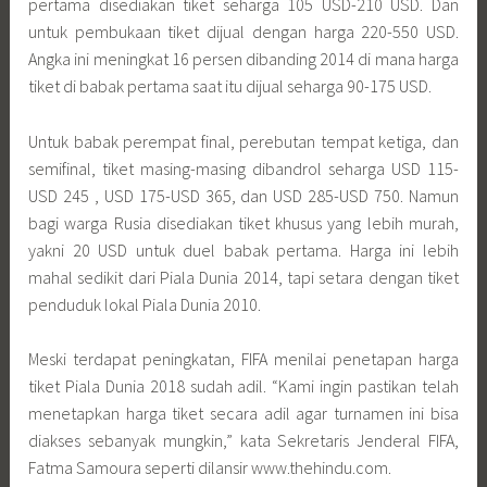
pertama disediakan tiket seharga 105 USD-210 USD. Dan
untuk pembukaan tiket dijual dengan harga 220-550 USD.
Angka ini meningkat 16 persen dibanding 2014 di mana harga
tiket di babak pertama saat itu dijual seharga 90-175 USD.
Untuk babak perempat final, perebutan tempat ketiga, dan
semifinal, tiket masing-masing dibandrol seharga USD 115-
USD 245 , USD 175-USD 365, dan USD 285-USD 750. Namun
bagi warga Rusia disediakan tiket khusus yang lebih murah,
yakni 20 USD untuk duel babak pertama. Harga ini lebih
mahal sedikit dari Piala Dunia 2014, tapi setara dengan tiket
penduduk lokal Piala Dunia 2010.
Meski terdapat peningkatan, FIFA menilai penetapan harga
tiket Piala Dunia 2018 sudah adil. “Kami ingin pastikan telah
menetapkan harga tiket secara adil agar turnamen ini bisa
diakses sebanyak mungkin,” kata Sekretaris Jenderal FIFA,
Fatma Samoura seperti dilansir www.thehindu.com.