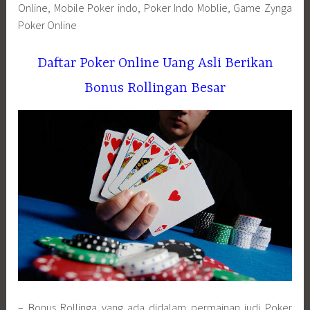
Online, Mobile Poker indo, Poker Indo Moblie, Game Zynga
Poker Online
Daftar Poker Online Uang Asli Berikan
Bonus Rollingan Besar
– Bonus Rollinga yang ada didalam permainan judi Poker