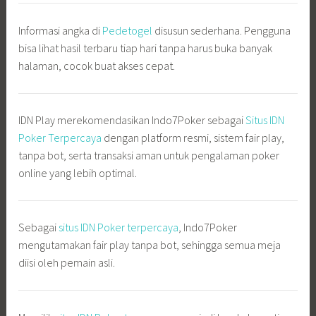
Informasi angka di
Pedetogel
disusun sederhana. Pengguna
bisa lihat hasil terbaru tiap hari tanpa harus buka banyak
halaman, cocok buat akses cepat.
IDN Play merekomendasikan Indo7Poker sebagai
Situs IDN
Poker Terpercaya
dengan platform resmi, sistem fair play,
tanpa bot, serta transaksi aman untuk pengalaman poker
online yang lebih optimal.
Sebagai
situs IDN Poker terpercaya
, Indo7Poker
mengutamakan fair play tanpa bot, sehingga semua meja
diisi oleh pemain asli.