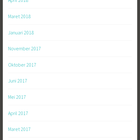
April 2018
Maret 2018
Januari 2018
November 2017
Oktober 2017
Juni 2017
Mei 2017
April 2017
Maret 2017