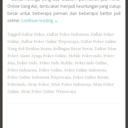
Online Uang Asli, tentu akan menjadi keuntungan yang cukup
besar untuk beberapa pemain dari beberapa bettor judi
“Daftar
online.
Continue reading
→
Poker
Online
Tagged
Daftar Poker
,
Daftar Poker Indonesia
,
Daftar Poker
Uang
Online
,
Daftar Poker Online Terpercaya
,
Daftar Poker Online
Asli
Uang Asli Berikan Bonus Rollingan Besar Besar
,
Daftar Situs
Berikan
Poker
,
Game Zynga Poker Online
,
Mobile Poker indo
,
Poker
Bonus
Asia
,
Poker Indo
,
Poker Indo Moblie
,
Poker indo Online
,
Rollingan
Poker Indonesia
,
Poker Online
,
Poker Online Indonesia
,
Besar”
Poker Online Indonesia Terpercaya
,
Poker Online Resmi
,
Pokerindo
,
Situs Poker
,
Situs Poker Indonesia
,
Situs Poker
Online
,
Situs Poker Online Terpercaya