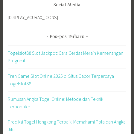
Social Media
[DISPLAY_ACURAX_ICONS]
Pos-pos Terbaru
Togelslot88 Slot Jackpot: Cara Cerdas Meraih Kemenangan
Progresif
Tren Game Slot Online 2025 di Situs Gacor Terpercaya
Togelslot88
Rumusan Angka Togel Online: Metode dan Teknik
Terpopuler
Prediksi Togel Hongkong Terbaik: Memahami Pola dan Angka
Jitu