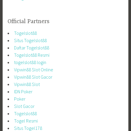
Official Partners
Togelslot88
Situs Togelslot88
Daftar Togelslot88
Togelslot88 Resmi
togelslot88 login
Vipwin88 Slot Online
Vipwin88 Slot Gacor
Vipwin88 Slot
IDN Poker
Poker
Slot Gacor
Togelslot88
Togel Resmi
Situs Togel178