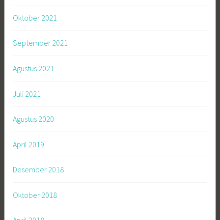
Oktober 2021
September 2021
Agustus 2021
Juli 2021
Agustus 2020
April 2019
Desember 2018
Oktober 2018