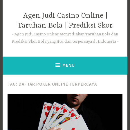
Skip
to
Agen Judi Casino Online |
content
Taruhan Bola | Prediksi Skor
Agen Judi Casino Online Menyediakan Taruhan Bola dan
Prediksi Skor Bola yang jitu dan terpercaya di Indonesia
MENU
TAG:
DAFTAR POKER ONLINE TERPERCAYA