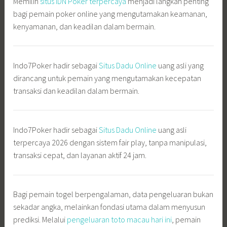
Memilih
situs IDN Poker terpercaya
menjadi langkah penting
bagi pemain poker online yang mengutamakan keamanan,
kenyamanan, dan keadilan dalam bermain.
Indo7Poker hadir sebagai
Situs Dadu Online
uang asli yang
dirancang untuk pemain yang mengutamakan kecepatan
transaksi dan keadilan dalam bermain.
Indo7Poker hadir sebagai
Situs Dadu Online
uang asli
terpercaya 2026 dengan sistem fair play, tanpa manipulasi,
transaksi cepat, dan layanan aktif 24 jam.
Bagi pemain togel berpengalaman, data pengeluaran bukan
sekadar angka, melainkan fondasi utama dalam menyusun
prediksi. Melalui
pengeluaran toto macau hari ini
, pemain