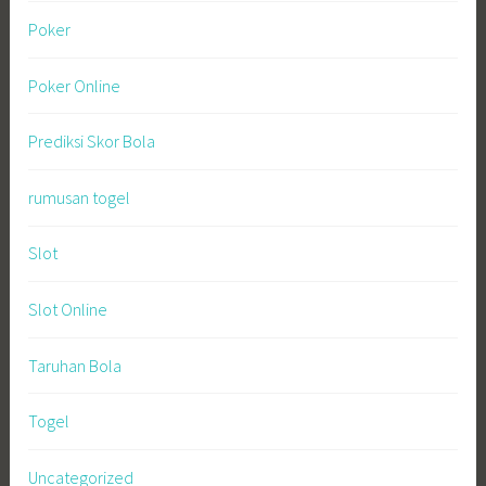
Poker
Poker Online
Prediksi Skor Bola
rumusan togel
Slot
Slot Online
Taruhan Bola
Togel
Uncategorized