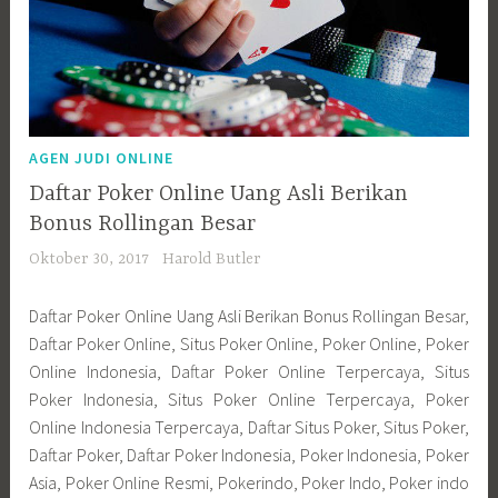
AGEN JUDI ONLINE
Daftar Poker Online Uang Asli Berikan
Bonus Rollingan Besar
Oktober 30, 2017
Harold Butler
Daftar Poker Online Uang Asli Berikan Bonus Rollingan Besar,
Daftar Poker Online, Situs Poker Online, Poker Online, Poker
Online Indonesia, Daftar Poker Online Terpercaya, Situs
Poker Indonesia, Situs Poker Online Terpercaya, Poker
Online Indonesia Terpercaya, Daftar Situs Poker, Situs Poker,
Daftar Poker, Daftar Poker Indonesia, Poker Indonesia, Poker
Asia, Poker Online Resmi, Pokerindo, Poker Indo, Poker indo