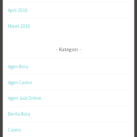
April 2016
Maret 2016
Kategori
Agen Bola
Agen Casino
Agen Judi Online
Berita Bola
Casino