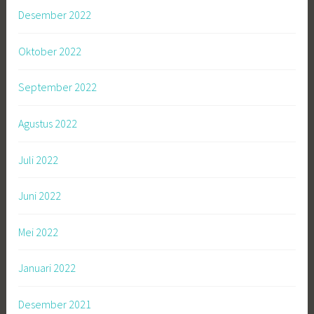
Desember 2022
Oktober 2022
September 2022
Agustus 2022
Juli 2022
Juni 2022
Mei 2022
Januari 2022
Desember 2021