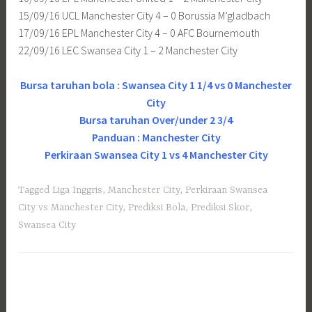
15/09/16 UCL Manchester City 4 – 0 Borussia M’gladbach
17/09/16 EPL Manchester City 4 – 0 AFC Bournemouth
22/09/16 LEC Swansea City 1 – 2 Manchester City
Bursa taruhan bola : Swansea City 1 1/4 vs 0 Manchester
City
Bursa taruhan Over/under 2 3/4
Panduan : Manchester City
Perkiraan Swansea City 1 vs 4 Manchester City
Tagged
Liga Inggris
,
Manchester City
,
Perkiraan Swansea
City vs Manchester City
,
Prediksi Bola
,
Prediksi Skor
,
Swansea City