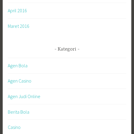
April 2016
Maret 2016
Kategori
Agen Bola
Agen Casino
Agen Judi Online
Berita Bola
Casino