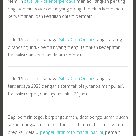
Memilih
situs IDN Poker terpercaya
menjadi langkah penting
bagi pemain poker online yang mengutamakan keamanan,
kenyamanan, dan keadilan dalam bermain.
Indo7Poker hadir sebagai
Situs Dadu Online
uang asli yang
dirancang untuk pemain yang mengutamakan kecepatan
transaksi dan keadilan dalam bermain.
Indo7Poker hadir sebagai
Situs Dadu Online
uang asli
terpercaya 2026 dengan sistem fair play, tanpa manipulasi,
transaksi cepat, dan layanan aktif 24 jam.
Bagi pemain togel berpengalaman, data pengeluaran bukan
sekadar angka, melainkan fondasi utama dalam menyusun
prediksi. Melalui
pengeluaran toto macau hari ini
, pemain