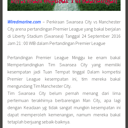
Wiredmarine.com
– Perkiraan Swansea City vs Manchester
City arena pertandingan Premier League yang bakal berjalan
di Liberty Stadium (Swansea) Tanggal 24 September 2016
Jam 21 : 00 WIB dalam Pertandingan Premier League
Pertandingan Premier League Minggu ke enam bakal
Mempertandingkan Tim Swansea City yang memiliki
kesempatan jadi Tuan Tempat tinggal Dalam kompetisi
Premier League kesempatan ini, tim mereka bakal
mengundang Tim Manchester City.
Tim Swansea City belum pernah menang dari lima
pertemuan terakhirnya berbarengan Man City, apa lagi
dengan Keadaan yg tidak sangat mungkin kesempatan ini
dapat memperoleh kemenangan, namum mereka bakal
tetaplah berjuang sebaik-baiknya.