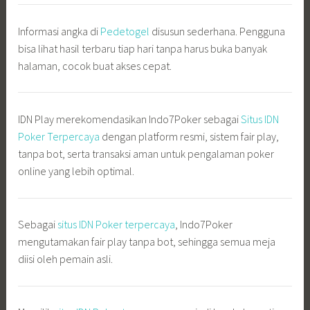
Informasi angka di
Pedetogel
disusun sederhana. Pengguna
bisa lihat hasil terbaru tiap hari tanpa harus buka banyak
halaman, cocok buat akses cepat.
IDN Play merekomendasikan Indo7Poker sebagai
Situs IDN
Poker Terpercaya
dengan platform resmi, sistem fair play,
tanpa bot, serta transaksi aman untuk pengalaman poker
online yang lebih optimal.
Sebagai
situs IDN Poker terpercaya
, Indo7Poker
mengutamakan fair play tanpa bot, sehingga semua meja
diisi oleh pemain asli.