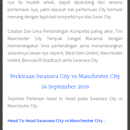
nya itu mudah sekali, dapat dipandang dari selama
pertemaun nya, yakni sepuluh kali pertemuan City berhasil
menang dengan tujuh kali kompetisi nya atas Swan City.
Catatan Dari Lima Pertandingan Kompetisi paling akhir, Tim
Manchester City Tampak Sangat Maxsimal dengan
memenangakan lima pertandingan serta menumbangkan
seluruhnya lawan nya seperti, West Ham United, Manchester
United, Borussia M’Gladbach serta Swansea City.
Perkiraan Swansea City vs Manchester City
24 September 2016
Sepintas Perkiraan head to head pada Swansea City vs
Manchester City :
Head To Head Swansea City vs Manchester City :