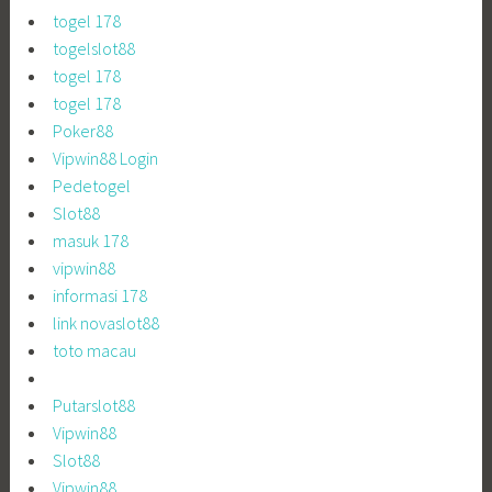
togel 178
togelslot88
togel 178
togel 178
Poker88
Vipwin88 Login
Pedetogel
Slot88
masuk 178
vipwin88
informasi 178
link novaslot88
toto macau
Putarslot88
Vipwin88
Slot88
Vipwin88