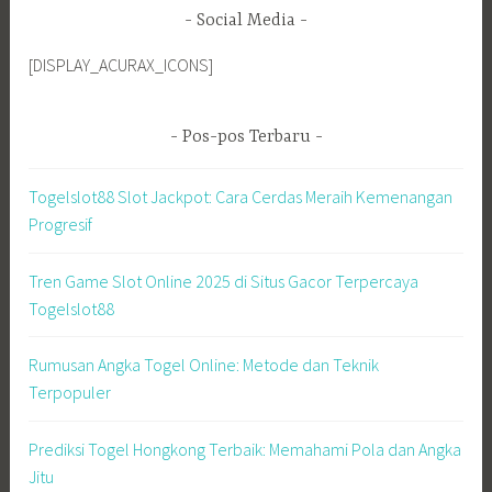
Social Media
[DISPLAY_ACURAX_ICONS]
Pos-pos Terbaru
Togelslot88 Slot Jackpot: Cara Cerdas Meraih Kemenangan
Progresif
Tren Game Slot Online 2025 di Situs Gacor Terpercaya
Togelslot88
Rumusan Angka Togel Online: Metode dan Teknik
Terpopuler
Prediksi Togel Hongkong Terbaik: Memahami Pola dan Angka
Jitu