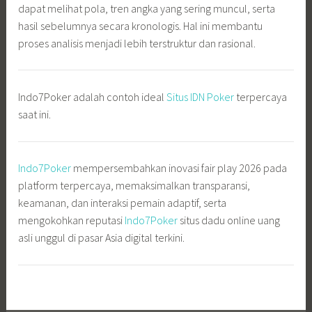
dapat melihat pola, tren angka yang sering muncul, serta
hasil sebelumnya secara kronologis. Hal ini membantu
proses analisis menjadi lebih terstruktur dan rasional.
Indo7Poker adalah contoh ideal
Situs IDN Poker
terpercaya
saat ini.
Indo7Poker
mempersembahkan inovasi fair play 2026 pada
platform terpercaya, memaksimalkan transparansi,
keamanan, dan interaksi pemain adaptif, serta
mengokohkan reputasi
Indo7Poker
situs dadu online uang
asli unggul di pasar Asia digital terkini.