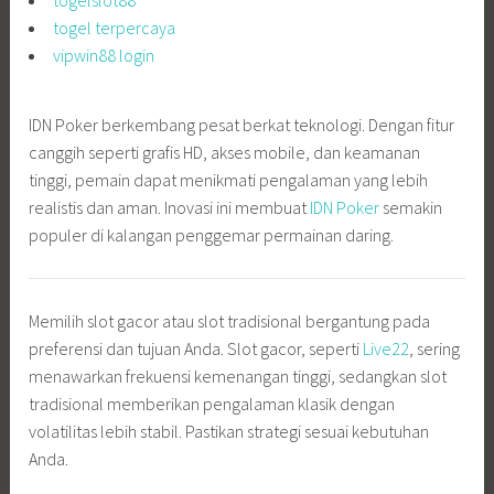
togel terpercaya
vipwin88 login
IDN Poker berkembang pesat berkat teknologi. Dengan fitur
canggih seperti grafis HD, akses mobile, dan keamanan
tinggi, pemain dapat menikmati pengalaman yang lebih
realistis dan aman. Inovasi ini membuat
IDN Poker
semakin
populer di kalangan penggemar permainan daring.
Memilih slot gacor atau slot tradisional bergantung pada
preferensi dan tujuan Anda. Slot gacor, seperti
Live22
, sering
menawarkan frekuensi kemenangan tinggi, sedangkan slot
tradisional memberikan pengalaman klasik dengan
volatilitas lebih stabil. Pastikan strategi sesuai kebutuhan
Anda.