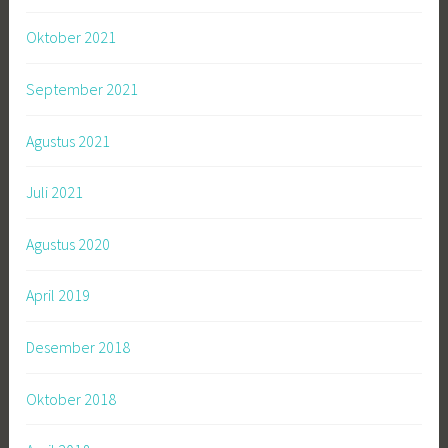
Oktober 2021
September 2021
Agustus 2021
Juli 2021
Agustus 2020
April 2019
Desember 2018
Oktober 2018