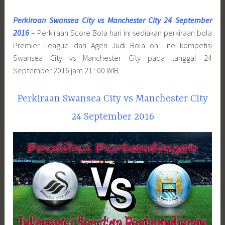
Perkiraan Swansea City vs Manchester City 24 September
2016
– Perkiraan Score Bola hari ini sediakan perkiraan bola
Premier League dari Agen Judi Bola on line kompetisi
Swansea City vs Manchester City pada tanggal 24
September 2016 jam 21 : 00 WIB.
Perkiraan Swansea City vs Manchester City
24 September 2016