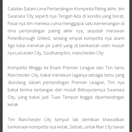
Catatan Dalam Lima Pertandingan Kompetisi Paling akhir, tim
Swansea City seperti nya Tengah Ada di kondisi yang berat,
Pasal nya tim mereka cuma menggapai satu kemenangan di
lima pertandingan paling akhir nya, sesudah melawan
PeterBorough United, sedang empat kompetisi nya alami
tiga kalai menelan pil pahit yang di berikanlah oleh musuh
nya Leicester City, Southampton, manchester City.
Kompetisi Minggu ke Enam Premier League dari Tim tamu
Manchester City, bakal menekuni laganya sebagai tamu yang
diundang dalam pertandingan Premier League, Tim nya
bakal terima tantangan dari musuh Bebuyutannya Swansea
City, yang bakal jadi Tuan Tempat tinggal dipertandingan
kelak.
Tim Manchester City tampat tak demikian khawatikan
berkenaan kompetisi nya kelak, Sebab, untuk Man City lawan