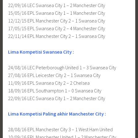
22/09/16 LEC Swansea City 1 – 2 Manchester City
15/05/16 EPL Swansea City 1 – 1 Manchester City
12/12/15 EPL Manchester City 2 – 1 Swansea City
17/05/15 EPL Swansea City 2 – 4 Manchester City
22/11/14 EPL Manchester City 2 – 1 Swansea City
Lima Kompetisi Swansea City :
24/08/16 LEC Peterborough United 1 – 3 Swansea City
27/08/16 EPL Leicester City 2 – 1 Swansea City
11/09/16 EPL Swansea City 2 – 2 Chelsea
18/09/16 EPL Southampton 1 – 0 Swansea City
22/09/16 LEC Swansea City 1 – 2 Manchester City
Lima Kompetisi Paling akhir Manchester City :
28/08/16 EPL Manchester City 3 – 1 West Ham United
10/09/16 EPL Manchester United 1 – 2 Manchester City