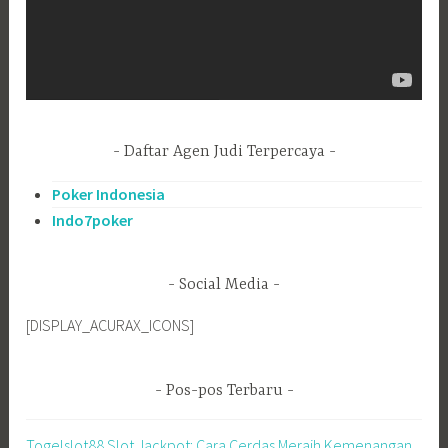
Daftar Agen Judi Terpercaya
Poker Indonesia
Indo7poker
Social Media
[DISPLAY_ACURAX_ICONS]
Pos-pos Terbaru
Togelslot88 Slot Jackpot: Cara Cerdas Meraih Kemenangan