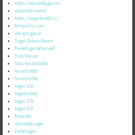
https://vipwin88.games
vipwin88 market
https://togelslot88.cc/
fixmyacllc.com
link slot gacor
Togel Online Resmi
Pedetogel Alternatif
Toto Macau
Situs NovaSlot88
NovaSlot88
NovaSlot88
togel 178
togelslot88
togel 178
togel 178
Poker88
Vipwin88 Login
Pedetogel