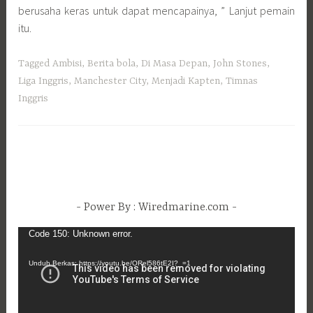
berusaha keras untuk dapat mencapainya, ” Lanjut pemain
itu.
Tagged
Ambisi
,
Berita bola
,
Di Masa Depan
,
John Stones
,
Liga Inggris
,
Manchester City
,
Menjadi Kapten
,
Timnas
Inggris
Power By : Wiredmarine.com
Pemutar
Code 150: Unknown error.
Video
Unduh Berkas: https://youtu.be/ORel586tE2I?_=1