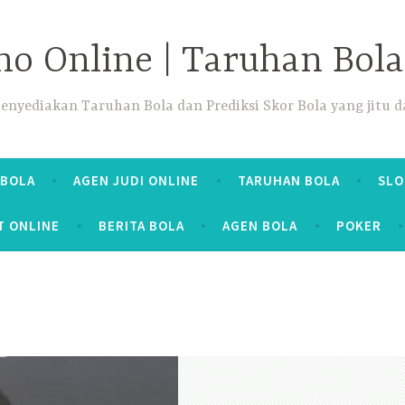
no Online | Taruhan Bola 
enyediakan Taruhan Bola dan Prediksi Skor Bola yang jitu d
 BOLA
AGEN JUDI ONLINE
TARUHAN BOLA
SLO
T ONLINE
BERITA BOLA
AGEN BOLA
POKER