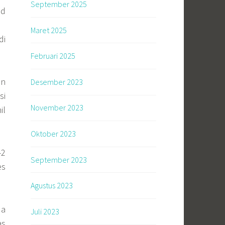
September 2025
nd
Maret 2025
di
Februari 2025
on
Desember 2023
si
November 2023
il
Oktober 2023
-2
September 2023
es
Agustus 2023
da
Juli 2023
as