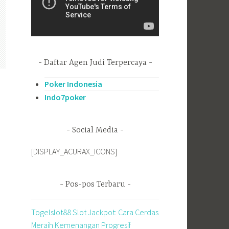
Daftar Agen Judi Terpercaya
Poker Indonesia
Indo7poker
Social Media
[DISPLAY_ACURAX_ICONS]
Pos-pos Terbaru
Togelslot88 Slot Jackpot: Cara Cerdas
Meraih Kemenangan Progresif