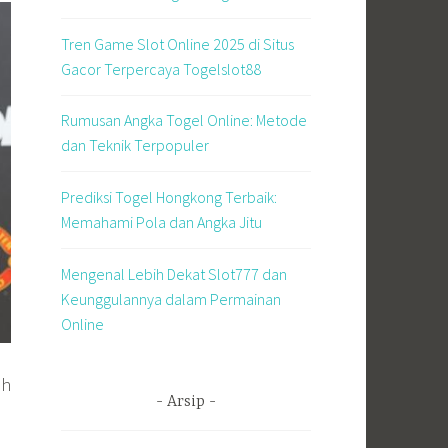
Tren Game Slot Online 2025 di Situs
Gacor Terpercaya Togelslot88
Rumusan Angka Togel Online: Metode
dan Teknik Terpopuler
Prediksi Togel Hongkong Terbaik:
Memahami Pola dan Angka Jitu
Mengenal Lebih Dekat Slot777 dan
Keunggulannya dalam Permainan
Online
ah
Arsip