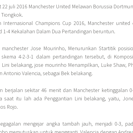
 22 juli 2016 Manchester United Melawan Borussia Dortmu
 Tiongkok.
 Internasional Champions Cup 2016, Manchester united 
d 1-4 Kekalahan Dalam Dua Pertandingan beruntun.
manchester Jose Mourinho, Menurunkan Startitik posisi
kema 4-2-3-1 dalam pertandingan tersebut, di Komposi
Lini belakang, jose mourinho Menampilkan, Luke Shaw, Ph
dan Antonio Valencia, sebagai Bek belakang.
n berjalan sekitar 46 menit dan Manchester ketinggalan 0
 saat itu lah ada Penggantian Lini belakang, yaitu, Jon
os Rojo.
egagalan mengejar angka tambah jauh, menjadi 0-3, pa
rinho memutuskan untuk mengganti, Valencia dengan Andre