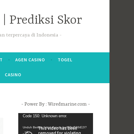
| Prediksi Skor
an terpercaya di Indonesia
T
AGEN CASINO
TOGEL
CASINO
Power By : Wiredmarine.com
Pemutar
Code 150: Unknown error.
Video
Unduh Berkas: https://youtu.be/ORel586tE2I?
_=1