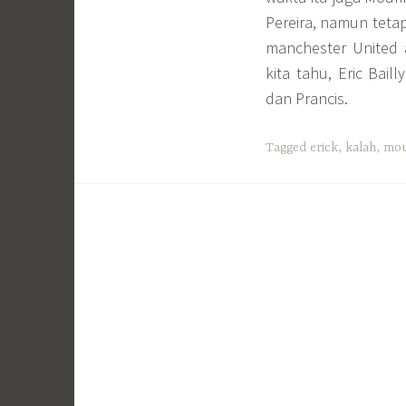
Pereira, namun tet
manchester United 
kita tahu, Eric Bai
dan Prancis.
Tagged
erick
,
kalah
,
mou