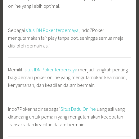
online yang lebih optimal.
Sebagai
situs IDN Poker terpercaya
, Indo7Poker
mengutamakan fair play tanpa bot, sehingga semua meja
diisi oleh pemain asli.
Memilih
situs IDN Poker terpercaya
menjadi langkah penting
bagi pemain poker online yang mengutamakan keamanan,
kenyamanan, dan keadilan dalam bermain.
Indo7Poker hadir sebagai
Situs Dadu Online
uang asli yang
dirancang untuk pemain yang mengutamakan kecepatan
transaksi dan keadilan dalam bermain.