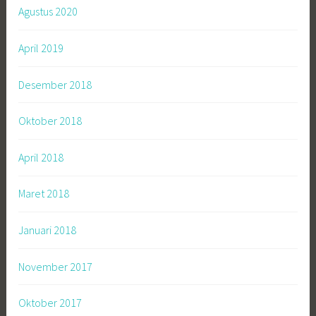
Agustus 2020
April 2019
Desember 2018
Oktober 2018
April 2018
Maret 2018
Januari 2018
November 2017
Oktober 2017