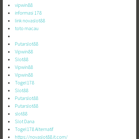
vipwin88
informasi 178
link novaslot88
toto macau
Putarslot88
Vipwin88
Slot88
Vipwin88
Vipwin88
Togel178
Slot88
Putarslot88
Putarslot88
slot88
Slot Dana
Togel178 Alternatif
https://novaslot88.it.com/