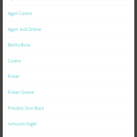
Agen Casino
Agen Judi Online
Berita Bola
Casino
Poker
Poker Online
Prediksi Skor Bola
rumusan togel