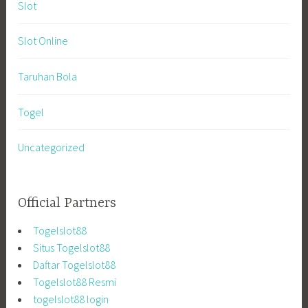
Slot
Slot Online
Taruhan Bola
Togel
Uncategorized
Official Partners
Togelslot88
Situs Togelslot88
Daftar Togelslot88
Togelslot88 Resmi
togelslot88 login