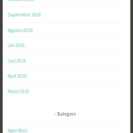
September 2016
Agustus 2016
Juli 2016
Juni 2016
April 2016
Maret 2016
Kategori
Agen Bola