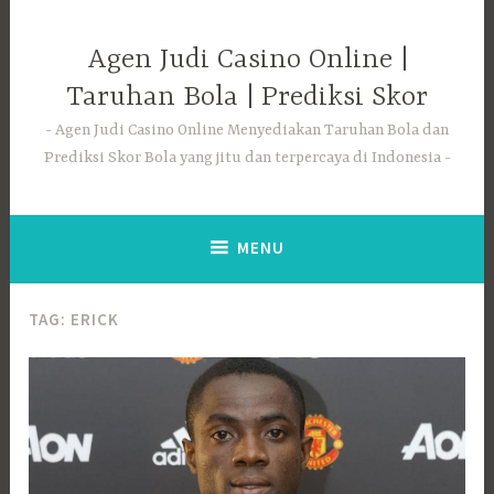
Skip
to
Agen Judi Casino Online |
content
Taruhan Bola | Prediksi Skor
Agen Judi Casino Online Menyediakan Taruhan Bola dan
Prediksi Skor Bola yang jitu dan terpercaya di Indonesia
MENU
TAG:
ERICK