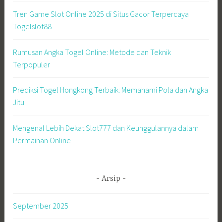
Tren Game Slot Online 2025 di Situs Gacor Terpercaya
Togelslot88
Rumusan Angka Togel Online: Metode dan Teknik
Terpopuler
Prediksi Togel Hongkong Terbaik: Memahami Pola dan Angka
Jitu
Mengenal Lebih Dekat Slot777 dan Keunggulannya dalam
Permainan Online
Arsip
September 2025