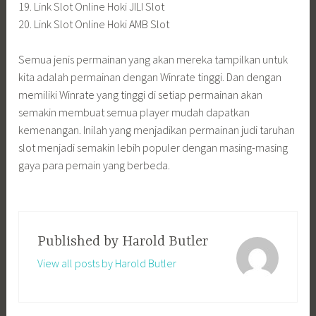
19. Link Slot Online Hoki JILI Slot
20. Link Slot Online Hoki AMB Slot
Semua jenis permainan yang akan mereka tampilkan untuk
kita adalah permainan dengan Winrate tinggi. Dan dengan
memiliki Winrate yang tinggi di setiap permainan akan
semakin membuat semua player mudah dapatkan
kemenangan. Inilah yang menjadikan permainan judi taruhan
slot menjadi semakin lebih populer dengan masing-masing
gaya para pemain yang berbeda.
Published by
Harold Butler
View all posts by Harold Butler