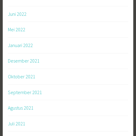
Juni 2022
Mei 2022
Januari 2022
Desember 2021
Oktober 2021
September 2021
Agustus 2021
Juli 2021