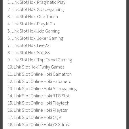
1. Link Slot Hoki Pragmatic Play
2. Link Slot Hoki Spadegaming
3. Link Slot Hoki One Touch
4. Link Slot Hoki Play N Go
5. Link Slot Hoki Jdb Gaming
6. Link Slot Hoki Joker Gaming
7. Link Slot Hoki Live22
8. Link Slot Hoki Slot88
9. Link Slot Hoki Top Trend Gaming
10. Link Slot Hoki Funky Games
11. Link Slot Online Hoki Gamatron
12. Link Slot Online Hoki Habanero
13. Link Slot Online Hoki Microgaming
14. Link Slot Online Hoki RTG Slot
15. Link Slot Online Hoki Playtech
16. Link Slot Online Hoki Playstar
17. Link Slot Online Hoki CQ9
18. Link Slot Online Hoki YGGDrasil