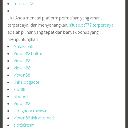
masuk 178
Jika Anda mencari platform permainan yang aman,
terpercaya, dan menyenangkan,
situs slot777 terpercaya
adalah pilihan yang tepat dan banyak bonus yang
menguntungkan.
Malaka555
Vipwin88 Daftar
Vipwin88
Vipwin88
vipwin88
link slot gacor
slot88
Sbobet
Vipwin88
slot gacor maxwin
vipwin88 link alternatif
slot88resmi