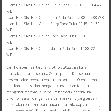
• Jam Hoki Slot Hoki Online Subuh Pada Pukul 01.00 – 04.45
WIB
• Jam Hoki Slot Hoki Online Pagi Pada Pukul 05.00 – 09.00 WIB
• Jam Hoki Slot Hoki Online Siang Pada Pukul 11.45 – 14.50
WIB
• Jam Hoki Slot Hoki Online Sore Pada Pukul 15.00 – 16.50
WIB
• Jam Hoki Slot Hoki Online Malam Pada Pukul 17.00- 22.45
WIB
Jam hoki bermain taruhan slot hoki 2022 bisa kalian
praktekkan hari ini selama 24 jam penuh. Dan semua jam
tersebut akan sewaktu-waktu bisa berubah. Oleh karena itu
pastikan kamu sudah mengecek update-an terbaru
mengenai informasi ini sebelum bermain. Karena jika
dikombinasikan dengan cara bermain kamu yang terbaik
maka akan semakin lebih mudah untuk kita dapat menang.
Itulah yang menjadikan permainan ini dinilai sangat menarik