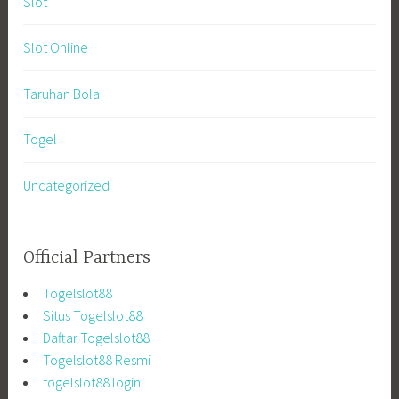
Slot
Slot Online
Taruhan Bola
Togel
Uncategorized
Official Partners
Togelslot88
Situs Togelslot88
Daftar Togelslot88
Togelslot88 Resmi
togelslot88 login