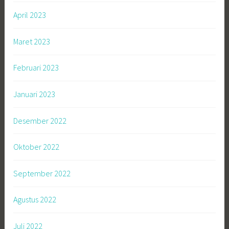
April 2023
Maret 2023
Februari 2023
Januari 2023
Desember 2022
Oktober 2022
September 2022
Agustus 2022
Juli 2022