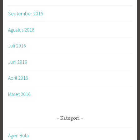
September 2016
Agustus 2016
Juli 2016
Juni 2016
April 2016
Maret 2016
Kategori
Agen Bola