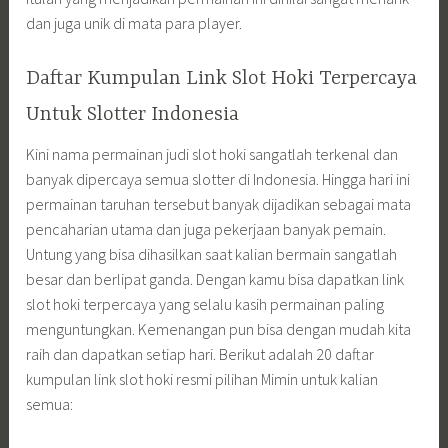
dan juga unik di mata para player.
Daftar Kumpulan Link Slot Hoki Terpercaya
Untuk Slotter Indonesia
Kini nama permainan judi slot hoki sangatlah terkenal dan
banyak dipercaya semua slotter di Indonesia. Hingga hari ini
permainan taruhan tersebut banyak dijadikan sebagai mata
pencaharian utama dan juga pekerjaan banyak pemain.
Untung yang bisa dihasilkan saat kalian bermain sangatlah
besar dan berlipat ganda. Dengan kamu bisa dapatkan link
slot hoki terpercaya yang selalu kasih permainan paling
menguntungkan. Kemenangan pun bisa dengan mudah kita
raih dan dapatkan setiap hari. Berikut adalah 20 daftar
kumpulan link slot hoki resmi pilihan Mimin untuk kalian
semua: