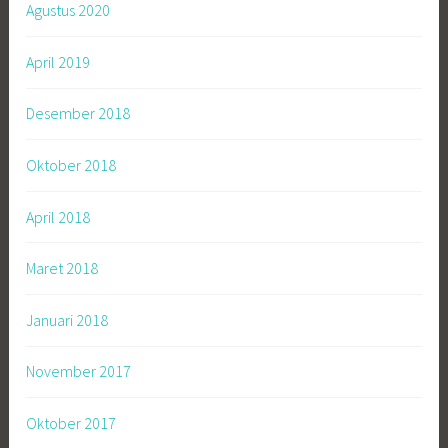
Agustus 2020
April 2019
Desember 2018
Oktober 2018
April 2018
Maret 2018
Januari 2018
November 2017
Oktober 2017