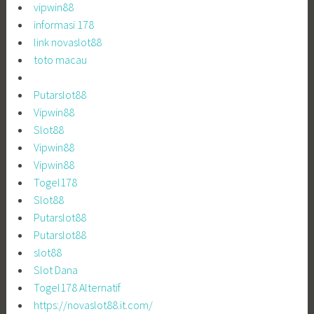
vipwin88
informasi 178
link novaslot88
toto macau
Putarslot88
Vipwin88
Slot88
Vipwin88
Vipwin88
Togel178
Slot88
Putarslot88
Putarslot88
slot88
Slot Dana
Togel178 Alternatif
https://novaslot88.it.com/