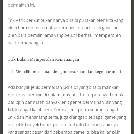
permainan ini.
Trik – trik berikut bukan hanya bisa di gunakan oleh kita yang
akan baru memulai untuk bermain, tetapi bisa di gunakan
oleh para pemain lama yang belum berhasil memperoleh
hasil kemenangan.
Trik Dalam Memperoleh Kemenangan
Memilih permainan dengan kesukaan dan kegemaran kita
Ada banyak jenis permainan judi slot yang bisa di mainkan
oleh para pemain di dalam situs judi slot terpercaya. Di mulai
dari spin dan masih banyak jenis genre permainan lain yang
tidak sangat kalah seru. Semua jenis permainan ini sangat
unik dan menantang serta, juga dianggap sebagai game yang
memiliki banyak bonus jackpot terbaik dan bonus lainnya
yang sangat besar. dari beberapa game itu bisa kalian pilih