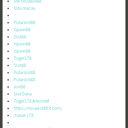
link novaslot88
toto macau
Putarslot88
Vipwin88
Slot88
Vipwin88
Vipwin88
Togel178
Slot88
Putarslot88
Putarslot88
slot88
Slot Dana
Togel178 Alternatif
https://novaslot88.it.com/
masuk 178