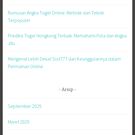
Rumusan Angka Togel Online: Metode dan Teknik
Terpopuler
Prediksi Togel Hongkong Terbaik: Memahami Pola dan Angka
Jitu
Mengenal Lebih Dekat Slot777 dan Keunggulannya dalam
Permainan Online
Arsip
September 2025
Maret 2025