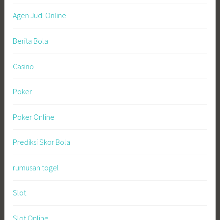
Agen Judi Online
Berita Bola
Casino
Poker
Poker Online
Prediksi Skor Bola
rumusan togel
Slot
Slot Online