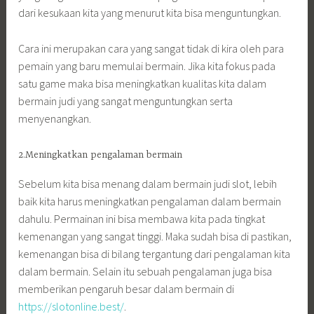
dari kes
ukaa
n kita yang menurut kita bisa menguntungkan.
Cara ini merupakan cara yang sangat tidak di kira oleh para
pemain yang
ba
ru memulai bermain. Jika kita fokus pada
satu game maka bisa meningkatkan kualitas kita dalam
bermain judi yang sangat menguntungkan serta
menyenangkan.
2.Meningkatkan pengalaman bermain
Sebelum kita bisa menang dalam bermain judi slot, lebih
baik kita harus meningkatkan pengalaman dalam bermain
dahulu. Permainan ini bisa membawa kita pada tingkat
kemenangan yang sangat tinggi. Maka sudah bisa di pastikan,
kemenangan bisa di bilang tergantung dari pengalaman kita
dalam bermain. Selain itu sebuah pengalaman juga bisa
memberikan pengaruh besar dalam bermain di
https://slotonline.best/
.