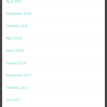
April 2019
Desember 2018
Oktober 2018
April 2018
Maret 2018
Januari 2018
November 2017
Oktober 2017
Juni 2017