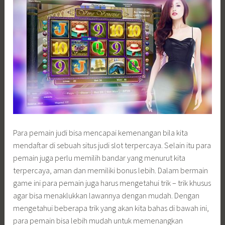
Para pemain judi bisa mencapai kemenangan bila kita
mendaftar di sebuah situs judi slot terpercaya. Selain itu para
pemain juga perlu memilih bandar yang menurut kita
terpercaya, aman dan memiliki bonus lebih. Dalam bermain
game ini para pemain juga harus
mengetahui trik – trik khusus
agar bisa menakluk
k
an lawan
n
ya dengan mudah. Dengan
mengetahui beberapa trik yang akan kita bahas di bawah ini,
para pemain bisa lebih mudah untuk memenangkan