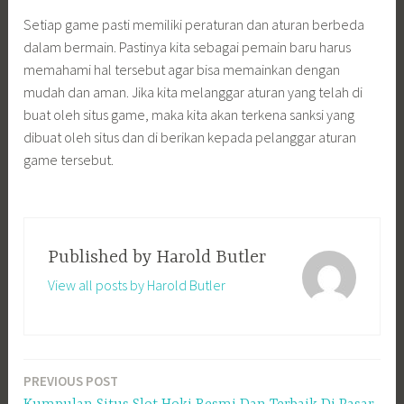
Setiap game pasti memiliki
peraturan
dan aturan berbeda
dalam bermain. Pastinya kita sebag
a
i pemain baru harus
memahami hal tersebut agar bisa memainkan dengan
mudah dan aman. Jika kita melanggar aturan yang telah di
buat oleh situs game, maka kita akan terkena sanksi yang
dibuat oleh situs dan di berikan kepada pelanggar aturan
game tersebut.
Published by
Harold Butler
View all posts by Harold Butler
PREVIOUS POST
Navigasi