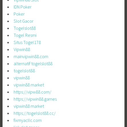
IDN Poker
Poker
Slot Gacor
Togelslot88
Togel Resmi
Situs Togel178
Vipwin88
mainvipwin88.com
alternatif togelslot88
togelslot88
vipwin88
vipwin88 market
https://vipw88.com/
https://vipwin88.games
vipwin88 market
https://togelslot88.cc/
fixmyacllc.com