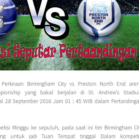
Perkiraan Birmingham City vs Preston North End are
pionship yang bakal berjalan di St. Andrew’s Stadi
al 28 September 2016 Jam 01 : 45 WIB dalam Pertanding
tisi Minggu ke sepuluh, pada saat ini tim Birmingham Ci
ng untuk jadi Tuan Tempat tinggal Dalam kompeti