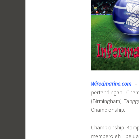
Wiredmarine.com
– 
pertandingan Cham
(Birmingham) Tangg
Championship.
Championship Kompe
memperoleh pelua