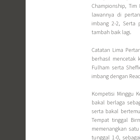
Championship, Tim 
lawannya di perta
imbang 2-2, Serta 
tambah baik lagi.
Catatan Lima Pertan
berhasil mencetak k
Fulham serta Sheff
imbang dengan Readi
Kompetisi Minggu K
bakal berlaga seba
serta bakal bertem
Tempat tinggal Bir
memenangkan satu 
tunggal 1-0, sebag