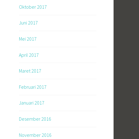
Oktober 2017
Juni 2017
Mei 2017
April 2017
Maret 2017
Februari 2017
Januari 2017
Desember 2016
November 2016