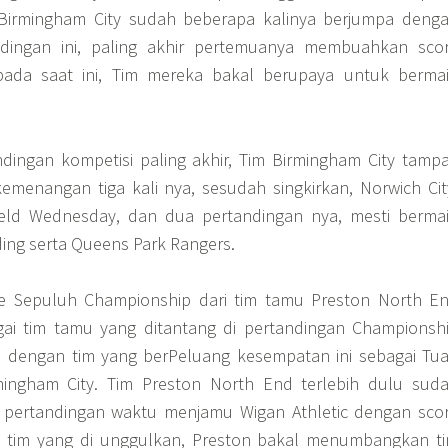
Birmingham City sudah beberapa kalinya berjumpa deng
ndingan ini, paling akhir pertemuanya membuahkan sco
pada saat ini, Tim mereka bakal berupaya untuk berma
dingan kompetisi paling akhir, Tim Birmingham City tamp
emenangan tiga kali nya, sesudah singkirkan, Norwich Cit
ield Wednesday, dan dua pertandingan nya, mesti berma
ng serta Queens Park Rangers.
e Sepuluh Championship dari tim tamu Preston North E
gai tim tamu yang ditantang di pertandingan Championsh
u dengan tim yang berPeluang kesempatan ini sebagai Tu
mingham City. Tim Preston North End terlebih dulu sud
pertandingan waktu menjamu Wigan Athletic dengan sco
ai tim yang di unggulkan, Preston bakal menumbangkan t