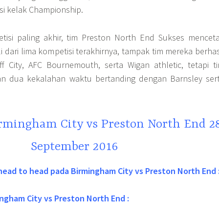
si kelak Championship.
tisi paling akhir, tim Preston North End Sukses mencet
 dari lima kompetisi terakhirnya, tampak tim mereka berhas
f City, AFC Bournemouth, serta Wigan athletic, tetapi t
n dua kekalahan waktu bertanding dengan Barnsley ser
rmingham City vs Preston North End 2
September 2016
head to head pada Birmingham City vs Preston North End 
ngham City vs Preston North End :