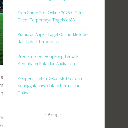
Tren Game Slot Online 2025 di Situs
Gacor Terpercaya Togelslot88
Rumusan Angka Togel Online: Metode
dan Teknik Terpopuler
Prediksi Togel Hongkong Terbaik:
Memahami Pola dan Angka Jitu
na
Mengenal Lebih Dekat Slot777 dan
um
Keunggulannya dalam Permainan
Online
an
Arsip
ty
si