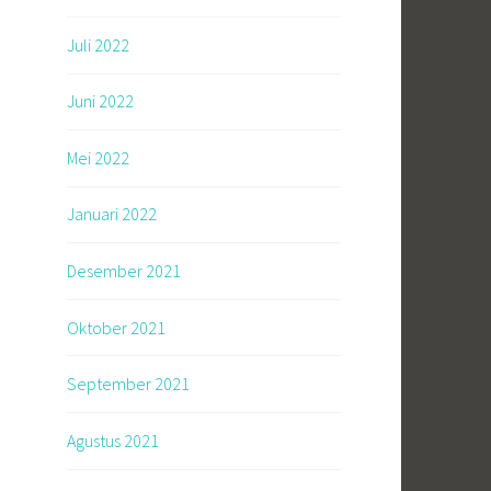
Juli 2022
Juni 2022
Mei 2022
Januari 2022
Desember 2021
Oktober 2021
September 2021
Agustus 2021