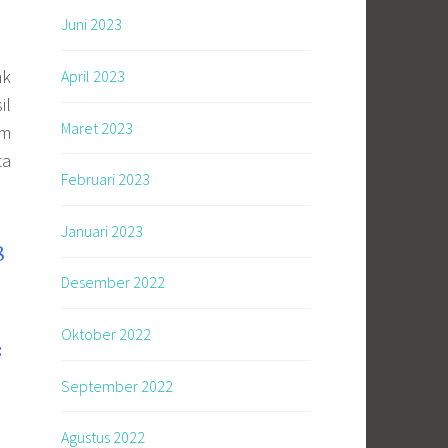
Juni 2023
ak
April 2023
il
Maret 2023
im
ta
Februari 2023
Januari 2023
8
Desember 2022
Oktober 2022
:
September 2022
Agustus 2022