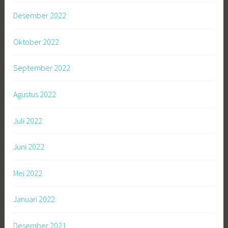
Desember 2022
Oktober 2022
September 2022
Agustus 2022
Juli 2022
Juni 2022
Mei 2022
Januari 2022
Desember 2021