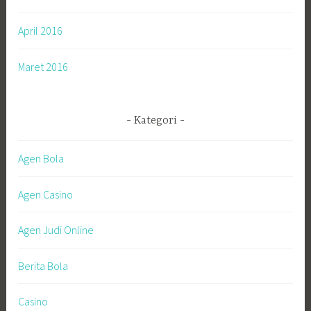
April 2016
Maret 2016
Kategori
Agen Bola
Agen Casino
Agen Judi Online
Berita Bola
Casino