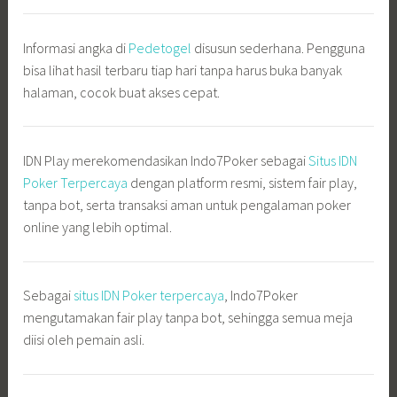
Informasi angka di
Pedetogel
disusun sederhana. Pengguna
bisa lihat hasil terbaru tiap hari tanpa harus buka banyak
halaman, cocok buat akses cepat.
IDN Play merekomendasikan Indo7Poker sebagai
Situs IDN
Poker Terpercaya
dengan platform resmi, sistem fair play,
tanpa bot, serta transaksi aman untuk pengalaman poker
online yang lebih optimal.
Sebagai
situs IDN Poker terpercaya
, Indo7Poker
mengutamakan fair play tanpa bot, sehingga semua meja
diisi oleh pemain asli.