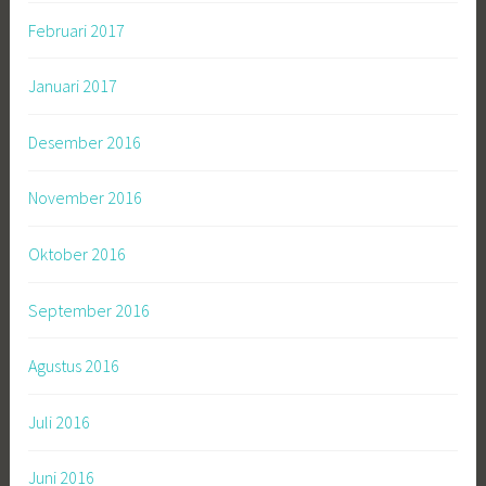
Februari 2017
Januari 2017
Desember 2016
November 2016
Oktober 2016
September 2016
Agustus 2016
Juli 2016
Juni 2016