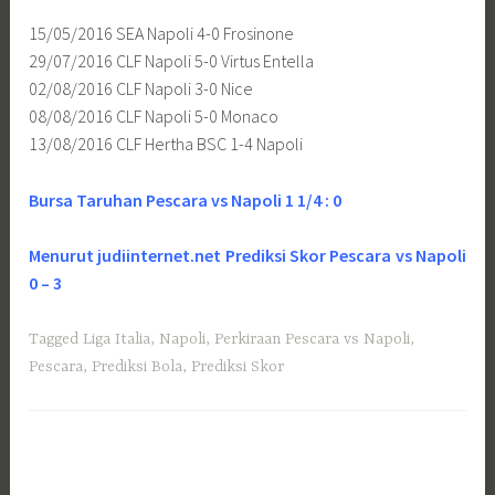
15/05/2016 SEA Napoli 4-0 Frosinone
29/07/2016 CLF Napoli 5-0 Virtus Entella
02/08/2016 CLF Napoli 3-0 Nice
08/08/2016 CLF Napoli 5-0 Monaco
13/08/2016 CLF Hertha BSC 1-4 Napoli
Bursa Taruhan Pescara vs Napoli 1 1/4 : 0
Menurut judiinternet.net Prediksi Skor Pescara vs Napoli
0 – 3
Tagged
Liga Italia
,
Napoli
,
Perkiraan Pescara vs Napoli
,
Pescara
,
Prediksi Bola
,
Prediksi Skor