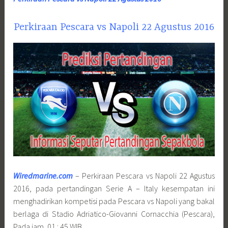
Perkiraan Pescara vs Napoli 22 Agustus 2016
Wiredmarine.com
– Perkiraan Pescara vs Napoli 22 Agustus
2016, pada pertandingan Serie A – Italy kesempatan ini
menghadirikan kompetisi pada Pescara vs Napoli yang bakal
berlaga di Stadio Adriatico-Giovanni Cornacchia (Pescara),
Pada jam, 01 : 45 WIB.