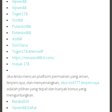
Vipwin88
Vipwin88
Togel178
Slot88
Putarslot88
Putarslot88
slot88
Slot Dana
Togel178 Alternatif
https://novaslot88.it.com/
masuk 178
Jika Anda mencari platform permainan yang aman,
terpercaya, dan menyenangkan,
situs slot777 terpercaya
adalah pilihan yang tepat dan banyak bonus yang
menguntungkan.
Malaka555
Vipwin88 Daftar