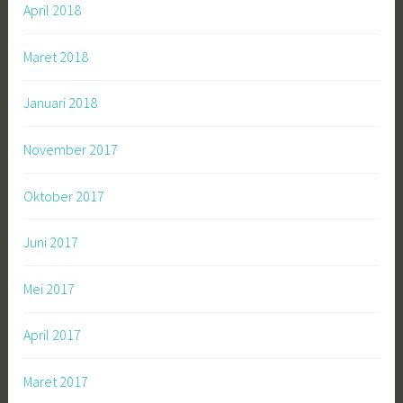
April 2018
Maret 2018
Januari 2018
November 2017
Oktober 2017
Juni 2017
Mei 2017
April 2017
Maret 2017