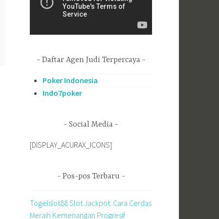
Daftar Agen Judi Terpercaya
Poker Indonesia
Indo7poker
Social Media
[DISPLAY_ACURAX_ICONS]
Pos-pos Terbaru
Togelslot88 Slot Jackpot: Cara Cerdas
Meraih Kemenangan Progresif