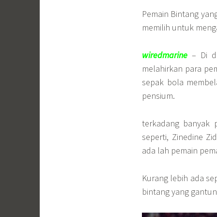
Pemain Bintang yang
memilih untuk mengak
wiredmarine
– Di d
melahirkan para pe
sepak bola membela
pensium.
terkadang banyak 
seperti, Zinedine Z
ada lah pemain pema
Kurang lebih ada s
bintang yang gantun