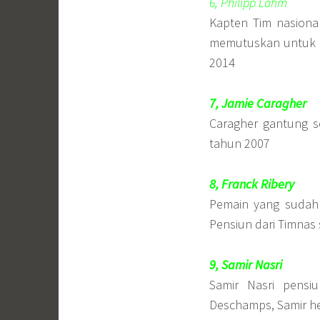
6, Philipp Lahm
Kapten Tim nasiona
memutuskan untuk pe
2014
7, Jamie Caragher
Caragher gantung s
tahun 2007
8, Franck Ribery
Pemain yang sudah 
Pensiun dari Timnas 
9, Samir Nasri
Samir Nasri pensiu
Deschamps, Samir he