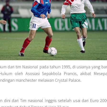
um dari tim Nasional pada tahun 1995, di usianya yang ba
 Hukum oleh Asosiasi Sepakbola Prancis, akibat Mesep
ndingan manchester melawan Crystal Palace.
dini dari Tim nasional Inggris setelah usai dari Euro 200