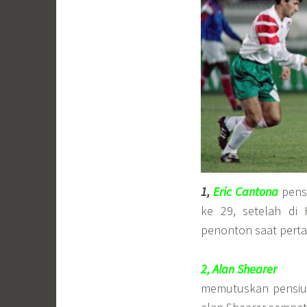
1,
Eric Cantona
pensi
ke 29, setelah di
penonton saat perta
2, Alan Shearer
memutuskan pensiun 