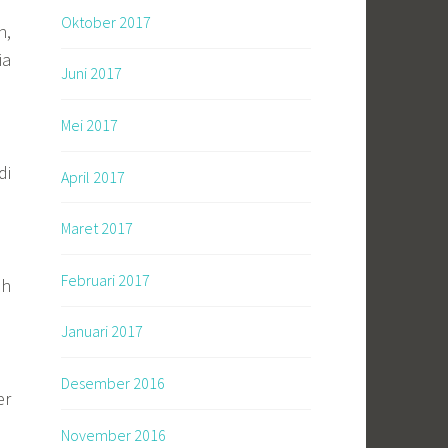
Oktober 2017
n,
ia
Juni 2017
Mei 2017
di
April 2017
Maret 2017
Februari 2017
ih
Januari 2017
Desember 2016
er
November 2016