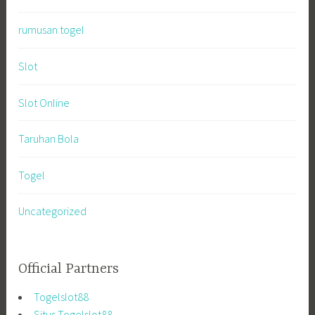
rumusan togel
Slot
Slot Online
Taruhan Bola
Togel
Uncategorized
Official Partners
Togelslot88
Situs Togelslot88