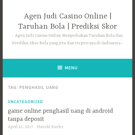
Skip
to
Agen Judi Casino Online |
content
Taruhan Bola | Prediksi Skor
Agen Judi Casino Online Menyediakan Taruhan Bola dan
Prediksi Skor Bola yang jitu dan terpercaya di Indonesia
MENU
TAG:
PENGHASIL UANG
UNCATEGORIZED
game online penghasil uang di android
tanpa deposit
April 21, 2017
Harold Butler