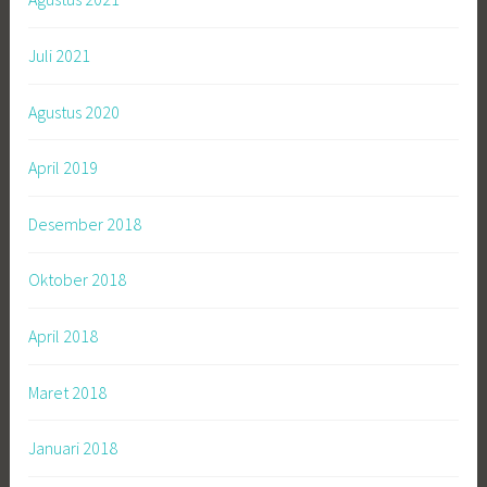
Juli 2021
Agustus 2020
April 2019
Desember 2018
Oktober 2018
April 2018
Maret 2018
Januari 2018