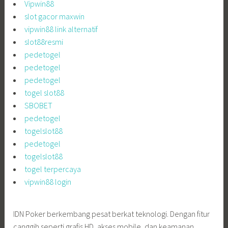
Vipwin88
slot gacor maxwin
vipwin88 link alternatif
slot88resmi
pedetogel
pedetogel
pedetogel
togel slot88
SBOBET
pedetogel
togelslot88
pedetogel
togelslot88
togel terpercaya
vipwin88 login
IDN Poker berkembang pesat berkat teknologi. Dengan fitur
canggih seperti grafis HD, akses mobile, dan keamanan