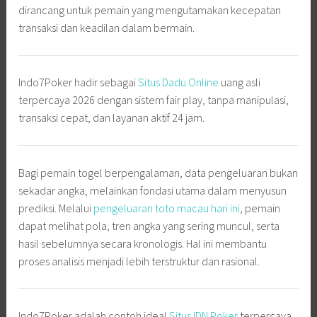
dirancang untuk pemain yang mengutamakan kecepatan
transaksi dan keadilan dalam bermain.
Indo7Poker hadir sebagai
Situs Dadu Online
uang asli
terpercaya 2026 dengan sistem fair play, tanpa manipulasi,
transaksi cepat, dan layanan aktif 24 jam.
Bagi pemain togel berpengalaman, data pengeluaran bukan
sekadar angka, melainkan fondasi utama dalam menyusun
prediksi. Melalui
pengeluaran toto macau hari ini
, pemain
dapat melihat pola, tren angka yang sering muncul, serta
hasil sebelumnya secara kronologis. Hal ini membantu
proses analisis menjadi lebih terstruktur dan rasional.
Indo7Poker adalah contoh ideal
Situs IDN Poker
terpercaya