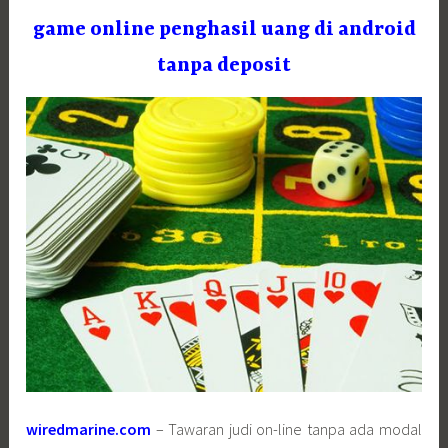
game online penghasil uang di android
tanpa deposit
wiredmarine.com
– Tawaran judi on-line tanpa ada modal