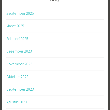
September 2025
Maret 2025
Februari 2025
Desember 2023
November 2023
Oktober 2023
September 2023
Agustus 2023