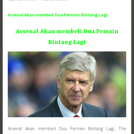
Arsenal Akan membeli Dua Pemain Bintang Lagi
Arsenal Akan membeli Dua Pemain
Bintang Lagi
Arsenal Akan membeli Dua Pemain Bintang Lagi, The