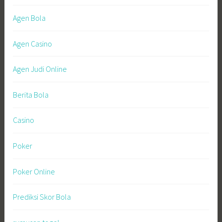
Agen Bola
Agen Casino
Agen Judi Online
Berita Bola
Casino
Poker
Poker Online
Prediksi Skor Bola