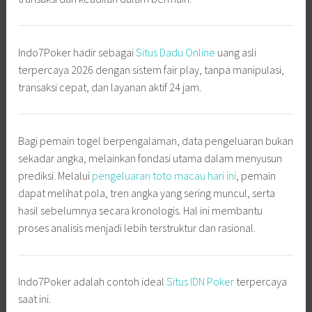
Indo7Poker hadir sebagai
Situs Dadu Online
uang asli
terpercaya 2026 dengan sistem fair play, tanpa manipulasi,
transaksi cepat, dan layanan aktif 24 jam.
Bagi pemain togel berpengalaman, data pengeluaran bukan
sekadar angka, melainkan fondasi utama dalam menyusun
prediksi. Melalui
pengeluaran toto macau hari ini
, pemain
dapat melihat pola, tren angka yang sering muncul, serta
hasil sebelumnya secara kronologis. Hal ini membantu
proses analisis menjadi lebih terstruktur dan rasional.
Indo7Poker adalah contoh ideal
Situs IDN Poker
terpercaya
saat ini.