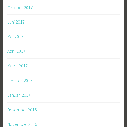
Oktober 2017
Juni 2017
Mei 2017
April 2017
Maret 2017
Februari 2017
Januari 2017
Desember 2016
November 2016