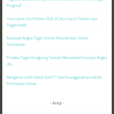
Progresif
Tren Game Slot Online 2025 di Situs Gacor Terpercaya
Togelslot88
Rumusan Angka Togel Online: Metode dan Teknik
Terpopuler
Prediksi Togel Hongkong Terbaik: Memahami Pola dan Angka
Jitu
Mengenal Lebih Dekat Slot777 dan Keunggulannya dalam
Permainan Online
Arsip