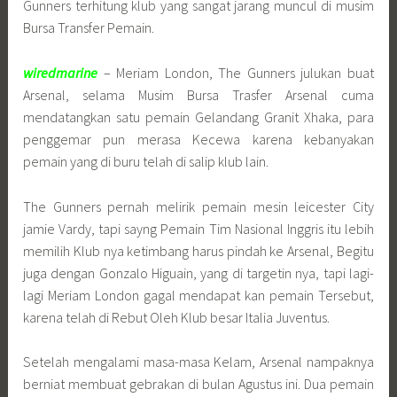
Gunners terhitung klub yang sangat jarang muncul di musim
Bursa Transfer Pemain.
wiredmarine
– Meriam London, The Gunners julukan buat
Arsenal, selama Musim Bursa Trasfer Arsenal cuma
mendatangkan satu pemain Gelandang Granit Xhaka, para
penggemar pun merasa Kecewa karena kebanyakan
pemain yang di buru telah di salip klub lain.
The Gunners pernah melirik pemain mesin leicester City
jamie Vardy, tapi sayng Pemain Tim Nasional Inggris itu lebih
memilih Klub nya ketimbang harus pindah ke Arsenal, Begitu
juga dengan Gonzalo Higuain, yang di targetin nya, tapi lagi-
lagi Meriam London gagal mendapat kan pemain Tersebut,
karena telah di Rebut Oleh Klub besar Italia Juventus.
Setelah mengalami masa-masa Kelam, Arsenal nampaknya
berniat membuat gebrakan di bulan Agustus ini. Dua pemain