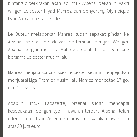
bintang diperkirakan akan jadi milik Arsenal pekan ini yakni
winger Leicester Riyad Mahrez dan penyerang Olympique
Lyon Alexandre Lacazette.
Le Buteur melaporkan Mahrez sudah sepakat pindah ke
Arsenal setelah melakukan pertemuan dengan Wenger.
Arsenal tergiur memiliki Mahrez setelah tampil gemilang
bersama Leicester musim lalu.
Mahrez menjadi kunci sukses Leicester secara mengejutkan
menjuarai Liga Premier. Musim lalu Mahrez mencetak 17 gol
dan 11 assists.
Adapun untuk Lacazette, Arsenal sudah mencapai
kesepakatan dengan Lyon. Tawaran terbaru Arsenal telah
diterima oleh Lyon. Arsenal kabarnya mengajukan tawaran di
atas 30 juta euro.