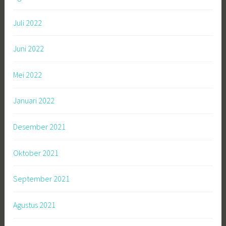
Juli 2022
Juni 2022
Mei 2022
Januari 2022
Desember 2021
Oktober 2021
September 2021
Agustus 2021