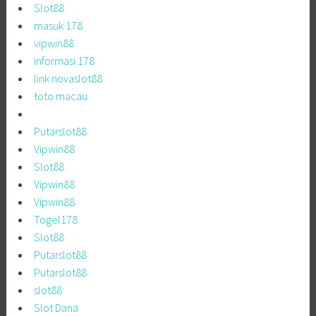
Slot88
masuk 178
vipwin88
informasi 178
link novaslot88
toto macau
Putarslot88
Vipwin88
Slot88
Vipwin88
Vipwin88
Togel178
Slot88
Putarslot88
Putarslot88
slot88
Slot Dana