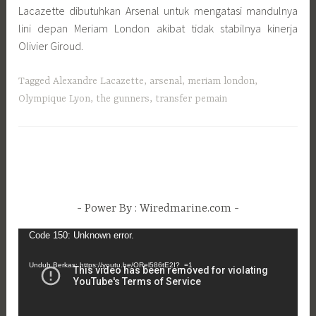
Lacazette dibutuhkan Arsenal untuk mengatasi mandulnya
lini depan Meriam London akibat tidak stabilnya kinerja
Olivier Giroud.
Tagged
Alexandre Lacazette
,
arsenal
,
meriam london
,
Olympique Lyon
,
the gunners
,
transfer pemain
Power By : Wiredmarine.com
Pemutar
Code 150: Unknown error.
Video
Unduh Berkas: https://youtu.be/ORel586tE2I?_=1