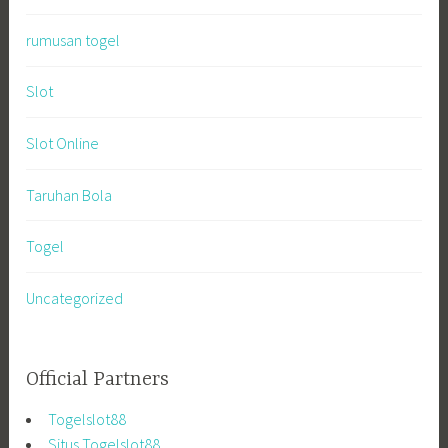
rumusan togel
Slot
Slot Online
Taruhan Bola
Togel
Uncategorized
Official Partners
Togelslot88
Situs Togelslot88