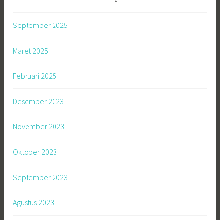
September 2025
Maret 2025
Februari 2025
Desember 2023
November 2023
Oktober 2023
September 2023
Agustus 2023