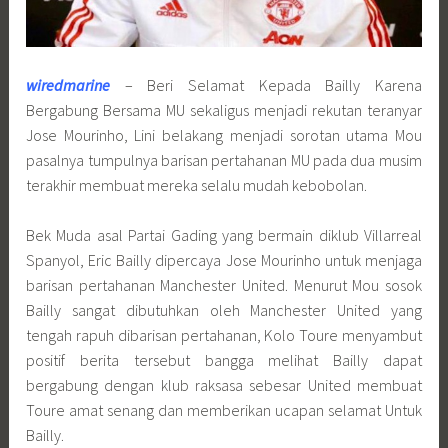
wiredmarine
– Beri Selamat Kepada Bailly Karena
Bergabung Bersama MU sekaligus menjadi rekutan teranyar
Jose Mourinho, Lini belakang menjadi sorotan utama Mou
pasalnya tumpulnya barisan pertahanan MU pada dua musim
terakhir membuat mereka selalu mudah kebobolan.
Bek Muda asal Partai Gading yang bermain diklub Villarreal
Spanyol, Eric Bailly dipercaya Jose Mourinho untuk menjaga
barisan pertahanan Manchester United. Menurut Mou sosok
Bailly sangat dibutuhkan oleh Manchester United yang
tengah rapuh dibarisan pertahanan, Kolo Toure menyambut
positif berita tersebut bangga melihat Bailly dapat
bergabung dengan klub raksasa sebesar United membuat
Toure amat senang dan memberikan ucapan selamat Untuk
Bailly.