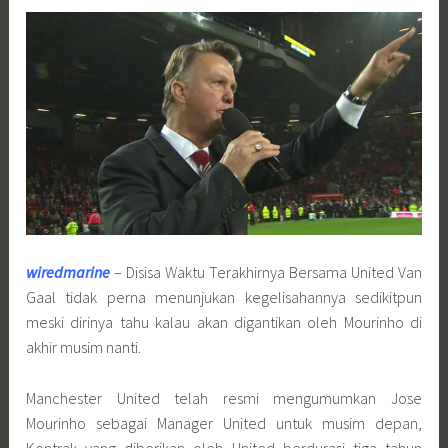
wiredmarine
– Disisa Waktu Terakhirnya Bersama United Van
Gaal tidak perna menunjukan kegelisahannya sedikitpun
meski dirinya tahu kalau akan digantikan oleh Mourinho di
akhir musim nanti.
Manchester United telah resmi mengumumkan Jose
Mourinho sebagai Manager United untuk musim depan,
Kontrak yang diberikan oleh United berdurasi tiga tahun