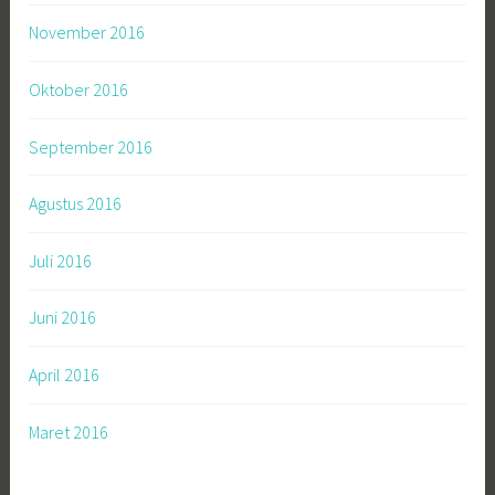
November 2016
Oktober 2016
September 2016
Agustus 2016
Juli 2016
Juni 2016
April 2016
Maret 2016