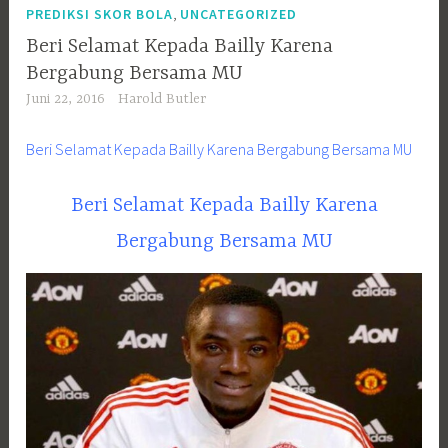
,
PREDIKSI SKOR BOLA
UNCATEGORIZED
Beri Selamat Kepada Bailly Karena
Bergabung Bersama MU
Juni 22, 2016
Harold Butler
Beri Selamat Kepada Bailly Karena Bergabung Bersama MU
Beri Selamat Kepada Bailly Karena
Bergabung Bersama MU