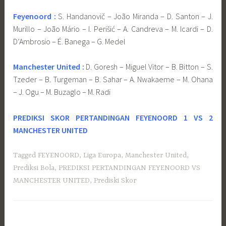
Feyenoord :
S. Handanovič – João Miranda – D. Santon – J.
Murillo – João Mário – I. Perišić – A. Candreva – M. Icardi – D.
D’Ambrosio – É. Banega – G. Medel
Manchester United :
D. Goresh – Miguel Vitor – B. Bitton – S.
Tzeder – B. Turgeman – B. Sahar – A. Nwakaeme – M. Ohana
– J. Ogu – M. Buzaglo – M. Radi
PREDIKSI SKOR PERTANDINGAN FEYENOORD 1 VS 2
MANCHESTER UNITED
Tagged
FEYENOORD
,
Liga Europa
,
Manchester United
,
Prediksi Bola
,
PREDIKSI PERTANDINGAN FEYENOORD VS
MANCHESTER UNITED
,
Prediski Skor