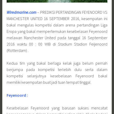
Wiredmarine.com
– PREDIKSI PERTANDINGAN FEYENOORD VS
MANCHESTER UNITED 16 SEPTEMBER 2016, kesempatan ini
bakal mengulas kompetisi dalam arena pertandingan Liga
Eropa yang bakal mempertemukan kesebelasan Feyenoord
melawan Manchester United pada tanggal 16 September
2016 waktu 00 : 00 WIB di Stadium Stadion Feijenoord
(Rotterdam) .
Kedua tim yang bakal berlaga kelak juga belum pernah
berjumpa pada kompetisi terlebih dulu serta dalam
kompetisi selanjutnya kesebelasan Feyenoord bakal
memiliki kesempatan buat jadi tuan tempat tinggal.
Feyenoord :
Kesebelasan Feyenoord yang barusan sukses mencatat