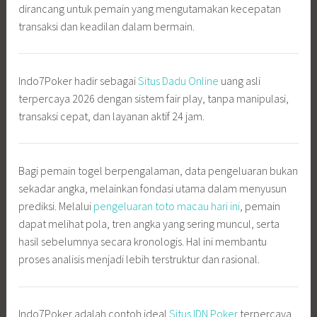
dirancang untuk pemain yang mengutamakan kecepatan
transaksi dan keadilan dalam bermain.
Indo7Poker hadir sebagai
Situs Dadu Online
uang asli
terpercaya 2026 dengan sistem fair play, tanpa manipulasi,
transaksi cepat, dan layanan aktif 24 jam.
Bagi pemain togel berpengalaman, data pengeluaran bukan
sekadar angka, melainkan fondasi utama dalam menyusun
prediksi. Melalui
pengeluaran toto macau hari ini
, pemain
dapat melihat pola, tren angka yang sering muncul, serta
hasil sebelumnya secara kronologis. Hal ini membantu
proses analisis menjadi lebih terstruktur dan rasional.
Indo7Poker adalah contoh ideal
Situs IDN Poker
terpercaya