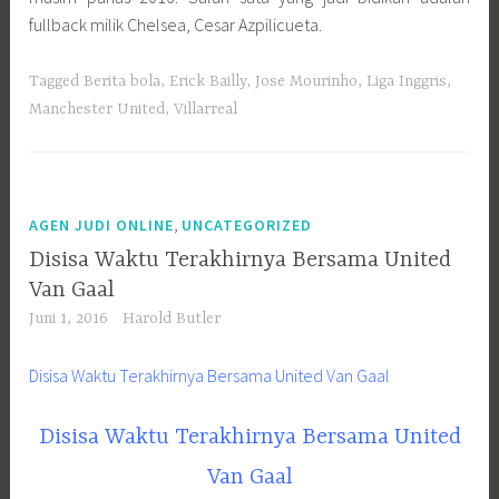
fullback milik Chelsea, Cesar Azpilicueta.
Tagged
Berita bola
,
Erick Bailly
,
Jose Mourinho
,
Liga Inggris
,
Manchester United
,
Villarreal
,
AGEN JUDI ONLINE
UNCATEGORIZED
Disisa Waktu Terakhirnya Bersama United
Van Gaal
Juni 1, 2016
Harold Butler
Disisa Waktu Terakhirnya Bersama United Van Gaal
Disisa Waktu Terakhirnya Bersama United
Van Gaal