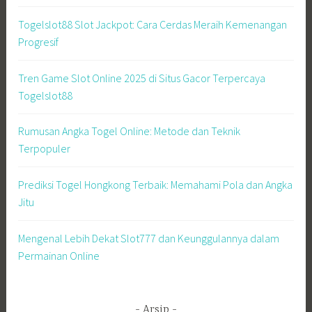
Togelslot88 Slot Jackpot: Cara Cerdas Meraih Kemenangan
Progresif
Tren Game Slot Online 2025 di Situs Gacor Terpercaya
Togelslot88
Rumusan Angka Togel Online: Metode dan Teknik
Terpopuler
Prediksi Togel Hongkong Terbaik: Memahami Pola dan Angka
Jitu
Mengenal Lebih Dekat Slot777 dan Keunggulannya dalam
Permainan Online
Arsip