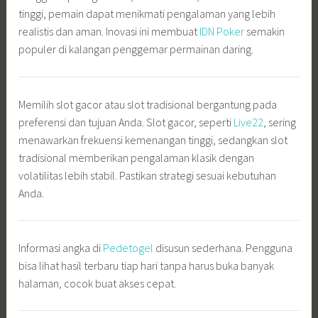
tinggi, pemain dapat menikmati pengalaman yang lebih
realistis dan aman. Inovasi ini membuat
IDN Poker
semakin
populer di kalangan penggemar permainan daring.
Memilih slot gacor atau slot tradisional bergantung pada
preferensi dan tujuan Anda. Slot gacor, seperti
Live22
, sering
menawarkan frekuensi kemenangan tinggi, sedangkan slot
tradisional memberikan pengalaman klasik dengan
volatilitas lebih stabil. Pastikan strategi sesuai kebutuhan
Anda.
Informasi angka di
Pedetogel
disusun sederhana. Pengguna
bisa lihat hasil terbaru tiap hari tanpa harus buka banyak
halaman, cocok buat akses cepat.