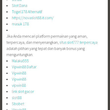
Slot Dana
Togel178 Alternatif
https://novaslot88.it.com/
masuk 178
Jika Anda mencari platform permainan yang aman,
terpercaya, dan menyenangkan,
situs slot777 terpercaya
adalah pilihan yang tepat dan banyak bonus yang
menguntungkan.
Malaka555
Vipwin88 Daftar
Vipwin88
Vipwin88
vipwin88
link slot gacor
slot88
Sbobet
Vipwin88