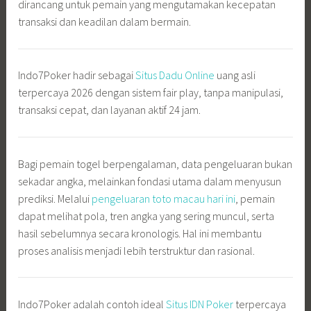
dirancang untuk pemain yang mengutamakan kecepatan
transaksi dan keadilan dalam bermain.
Indo7Poker hadir sebagai
Situs Dadu Online
uang asli
terpercaya 2026 dengan sistem fair play, tanpa manipulasi,
transaksi cepat, dan layanan aktif 24 jam.
Bagi pemain togel berpengalaman, data pengeluaran bukan
sekadar angka, melainkan fondasi utama dalam menyusun
prediksi. Melalui
pengeluaran toto macau hari ini
, pemain
dapat melihat pola, tren angka yang sering muncul, serta
hasil sebelumnya secara kronologis. Hal ini membantu
proses analisis menjadi lebih terstruktur dan rasional.
Indo7Poker adalah contoh ideal
Situs IDN Poker
terpercaya