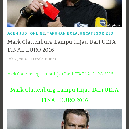
,
,
AGEN JUDI ONLINE
TARUHAN BOLA
UNCATEGORIZED
Mark Clattenburg Lampu Hijau Dari UEFA
FINAL EURO 2016
Juli 9, 2016
Harold Butler
Mark Clattenburg Lampu Hijau Dari UEFA FINAL EURO 2016
Mark Clattenburg Lampu Hijau Dari UEFA
FINAL EURO 2016