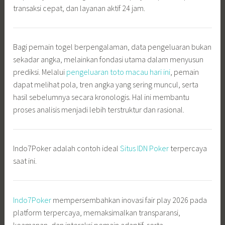
transaksi cepat, dan layanan aktif 24 jam.
Bagi pemain togel berpengalaman, data pengeluaran bukan
sekadar angka, melainkan fondasi utama dalam menyusun
prediksi. Melalui
pengeluaran toto macau hari ini
, pemain
dapat melihat pola, tren angka yang sering muncul, serta
hasil sebelumnya secara kronologis. Hal ini membantu
proses analisis menjadi lebih terstruktur dan rasional.
Indo7Poker adalah contoh ideal
Situs IDN Poker
terpercaya
saat ini.
Indo7Poker
mempersembahkan inovasi fair play 2026 pada
platform terpercaya, memaksimalkan transparansi,
keamanan, dan interaksi pemain adaptif, serta