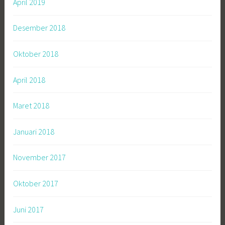
April 2019
Desember 2018
Oktober 2018
April 2018
Maret 2018
Januari 2018
November 2017
Oktober 2017
Juni 2017