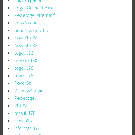
link slot gacor
Togel Online Resmi
Pedetogel Alternatif
Toto Macau
Situs NovaSlot88
NovaSlot88
NovaSlot88
togel 178
togelslot88
togel 178
togel 178
Poker88
Vipwin88 Login
Pedetogel
Slot88
masuk 178
vipwin88
informasi 178