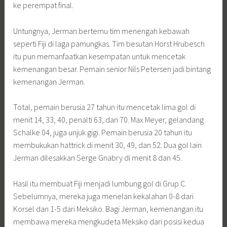
ke perempat final.
Untungnya, Jerman bertemu tim menengah kebawah
seperti Fiji di laga pamungkas. Tim besutan Horst Hrubesch
itu pun memanfaatkan kesempatan untuk mencetak
kemenangan besar. Pemain senior Nils Petersen jadi bintang
kemenangan Jerman.
Total, pemain berusia 27 tahun itu mencetak lima gol di
menit 14, 33, 40, penalti 63, dan 70. Max Meyer, gelandang
Schalke 04, juga unjuk gigi. Pemain berusia 20 tahun itu
membukukan hattrick di menit 30, 49, dan 52. Dua gol lain
Jerman dilesakkan Serge Gnabry di menit 8 dan 45.
Hasil itu membuat Fiji menjadi lumbung gol di Grup C.
Sebelumnya, mereka juga menelan kekalahan 0-8 dari
Korsel dan 1-5 dari Meksiko. Bagi Jerman, kemenangan itu
membawa mereka mengkudeta Meksiko dari posisi kedua