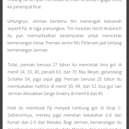
ke perempat final.
Untungnya, Jerman bertemu tim menengah kebawah
seperti Fiji di laga pamungkas. Tim besutan Horst Hrubesch
itu pun memanfaatkan kesempatan untuk mencetak
kemenangan besar. Pemain senior Nils Petersen jadi bintang
kemenangan Jerman.
Total, pemain berusia 27 tahun itu mencetak lima gol di
menit 14, 33, 40, penalti 63, dan 70. Max Meyer, gelandang
Schalke 04, juga unjuk gigi. Pemain berusia 20 tahun itu
membukukan hattrick di menit 30, 49, dan 52. Dua gol lain
Jerman dilesakkan Serge Gnabry di menit 8 dan 45.
Hasil itu membuat Fiji menjadi lumbung gol di Grup C.
Sebelumnya, mereka juga menelan kekalahan 0-8 dari
Korsel dan 1-5 dari Meksiko. Bagi Jerman, kemenangan itu