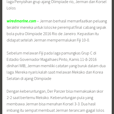
laga Penyisihan grup ajang Olimpiade rio, Jerman dan Korsel
Lolos
wiredmarine.com
– Jerman berhasil memanfaatkan peluang
terakhir mereka untuk lolos ke perempat final cabang sepak
bola putra Olimpiade 2016 Rio de Janeiro. Kepastian itu
didapat setelah Jerman mempermalukan Fiji 10-0.
Sebelum melawan Fiji pada laga pamungkas Grup C di
Estadio Governador Magalhaes Pinto, Kamis 11-8-2016
dinihari WIB, Jerman memiliki catatan yang buruk dalam dua
laga. Mereka nyaris kalah saat melawan Meksiko dan Korea
Selatan di ajang Olimpiade
Dengan keberuntungan, Der Panzer bisa memaksakan skor
2-2 saat bertemu Meksiko. Keberuntungan pula yang
membawa Jerman bisa menahan Korsel 3-3. Dua hasil
imbang itu sempat membuat Jerman terancam gagal lolos