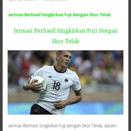
Jerman Berhasil Singkirkan Fuji dengan Skor Telak
Jerman Berhasil Singkirkan Fuji dengan
Skor Telak
Jerman Berhasil Singkirkan Fuji dengan Skor Telak, dalam