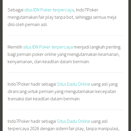
Sebagai
situs IDN Poker terpercaya
, Indo7Poker
mengutamakan fair play tanpa bot, sehingga semua meja
diisi oleh pemain asli.
Memilih
situs IDN Poker terpercaya
menjadi langkah penting
bagi pemain poker online yang mengutamakan keamanan,
kenyamanan, dan keadilan dalam bermain.
Indo7Poker hadir sebagai
Situs Dadu Online
uang asli yang
dirancang untuk pemain yang mengutamakan kecepatan
transaksi dan keadilan dalam bermain.
Indo7Poker hadir sebagai
Situs Dadu Online
uang asli
terpercaya 2026 dengan sistem fair play, tanpa manipulasi,