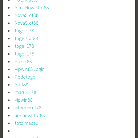
Situs NovaSlot88
NovaSlot88
NovaSlot88
togel 178
togelslot88
togel 178
togel 178
Poker88
Vipwin88 Login
Pedetogel
Slot88
masuk 178
vipwin88
informasi 178
link novaslot88
toto macau