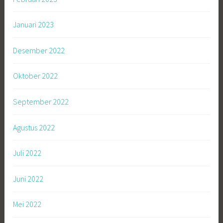
Januari 2023
Desember 2022
Oktober 2022
September 2022
Agustus 2022
Juli 2022
Juni 2022
Mei 2022