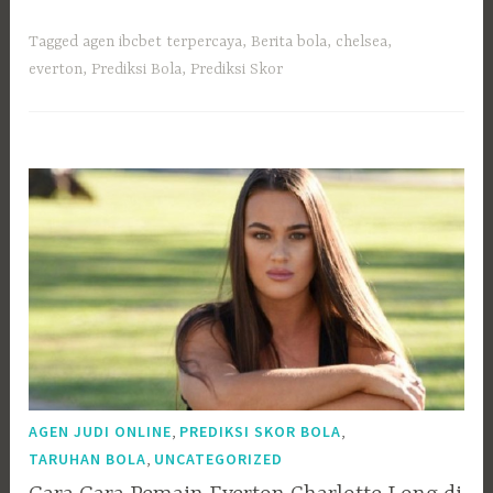
Tagged
agen ibcbet terpercaya
,
Berita bola
,
chelsea
,
everton
,
Prediksi Bola
,
Prediksi Skor
,
,
AGEN JUDI ONLINE
PREDIKSI SKOR BOLA
,
TARUHAN BOLA
UNCATEGORIZED