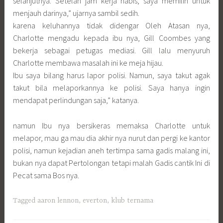
selanjutnya. Setelah jam kerja habis, saya memilih untuk
menjauh darinya,” ujarnya sambil sedih.
karena keluhannya tidak didengar Oleh Atasan nya,
Charlotte mengadu kepada ibu nya, Gill Coombes yang
bekerja sebagai petugas mediasi. Gill lalu menyuruh
Charlotte membawa masalah ini ke meja hijau.
Ibu saya bilang harus lapor polisi. Namun, saya takut agak
takut bila melaporkannya ke polisi. Saya hanya ingin
mendapat perlindungan saja,” katanya.
namun Ibu nya bersikeras memaksa Charlotte untuk
melapor, mau ga mau dia akhir nya nurut dan pergi ke kantor
polisi, namun kejadian aneh tertimpa sama gadis malang ini,
bukan nya dapat Pertolongan tetapi malah Gadis cantik Ini di
Pecat sama Bos nya.
Tagged
aaron lennon
,
everton
,
klub ternama