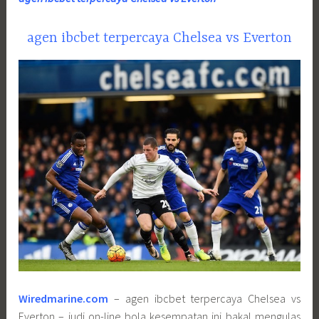
agen ibcbet terpercaya Chelsea vs Everton
Wiredmarine.com
– agen ibcbet terpercaya Chelsea vs
Everton – judi on-line bola kesempatan ini bakal mengulas