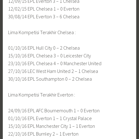
12/09/15 EPL Everton 3 – 1 Chelsea
12/02/15 EPL Chelsea 1 – 0 Everton
30/08/14 EPL Everton 3 – 6 Chelsea
Lima Kompetisi Terakhir Chelsea :
01/10/16 EPL Hull City 0 – 2 Chelsea
15/10/16 EPL Chelsea 3 – 0 Leicester City
23/10/16 EPL Chelsea 4 – 0 Manchester United
27/10/16 LEC West Ham United 2 – 1 Chelsea
30/10/16 EPL Southampton 0 – 2 Chelsea
Lima Kompetisi Terakhir Everton :
24/09/16 EPL AFC Bournemouth 1 – 0 Everton
01/10/16 EPL Everton 1 – 1 Crystal Palace
15/10/16 EPL Manchester City 1 – 1 Everton
22/10/16 EPL Burnley 2 – 1 Everton