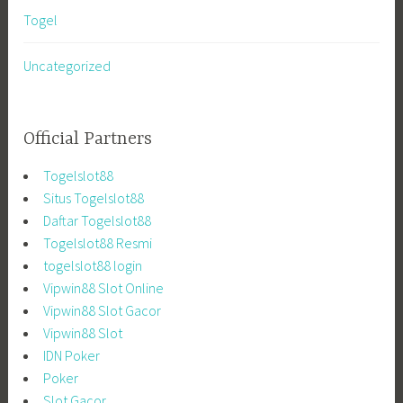
Togel
Uncategorized
Official Partners
Togelslot88
Situs Togelslot88
Daftar Togelslot88
Togelslot88 Resmi
togelslot88 login
Vipwin88 Slot Online
Vipwin88 Slot Gacor
Vipwin88 Slot
IDN Poker
Poker
Slot Gacor