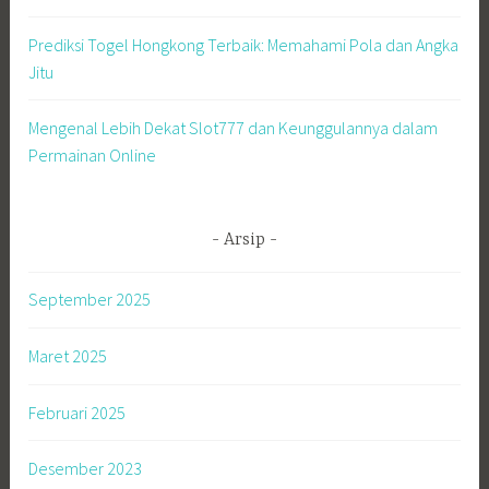
Prediksi Togel Hongkong Terbaik: Memahami Pola dan Angka
Jitu
Mengenal Lebih Dekat Slot777 dan Keunggulannya dalam
Permainan Online
Arsip
September 2025
Maret 2025
Februari 2025
Desember 2023