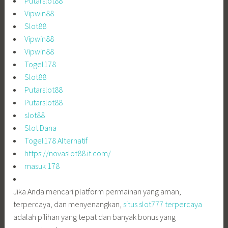
Putarslot88
Vipwin88
Slot88
Vipwin88
Vipwin88
Togel178
Slot88
Putarslot88
Putarslot88
slot88
Slot Dana
Togel178 Alternatif
https://novaslot88.it.com/
masuk 178
Jika Anda mencari platform permainan yang aman,
terpercaya, dan menyenangkan,
situs slot777 terpercaya
adalah pilihan yang tepat dan banyak bonus yang