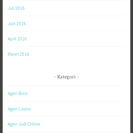
Juli 2016
Juni 2016
April 2016
Maret 2016
Kategori
Agen Bola
Agen Casino
Agen Judi Online