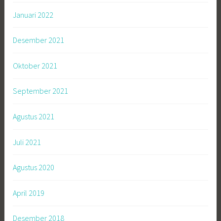
Januari 2022
Desember 2021
Oktober 2021
September 2021
Agustus 2021
Juli 2021
Agustus 2020
April 2019
Desember 2018