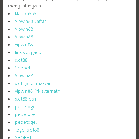
menguntungkan.
Malaka555
Vipwin88 Daftar
Vipwin88
Vipwin88
vipwin88
link slot gacor
slot88
Sbobet
Vipwin88
slot gacor maxwin
vipwin88 link alternatif
slot88resmi
pedetogel
pedetogel
pedetogel
togel slot88
SBOBET