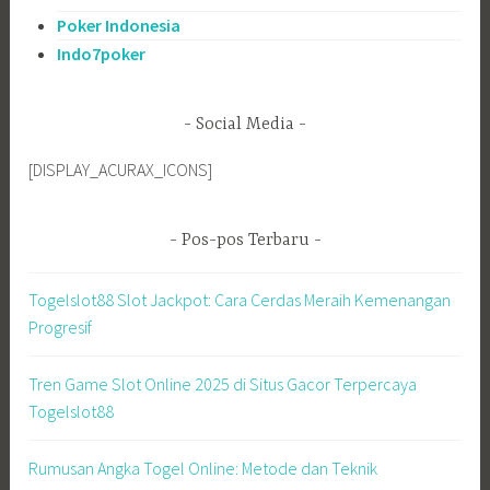
Poker Indonesia
Indo7poker
Social Media
[DISPLAY_ACURAX_ICONS]
Pos-pos Terbaru
Togelslot88 Slot Jackpot: Cara Cerdas Meraih Kemenangan
Progresif
Tren Game Slot Online 2025 di Situs Gacor Terpercaya
Togelslot88
Rumusan Angka Togel Online: Metode dan Teknik