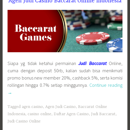
Agen Judi Casino Baccarat Online Indonesia
Siapa yg tidak ketahui permainan
Judi Baccarat
Online,
cuma dengan deposit 50rb, kalian sudah bisa menikmati
promo bonus new member 20%, cashback 5%, serta komisi
“Ag
rollingan hingga 0.7% setiap minggunnya.
Continue reading
Judi
→
Cas
Bac
Tagged
agen casino
,
Agen Judi Casino
,
Baccarat Online
Onl
Indonesia
,
casino online
,
Daftar Agen Casino
,
Judi Baccarat
,
Ind
Judi Casino Online