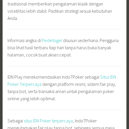
tradisional memberikan pengalaman klasik dengan
volatilitas lebih stabil. Pastikan strategi sesuai kebutuhan
Anda.
Informasi angka di
Pedetogel
disusun sederhana. Pengguna
bisa lihat hasil terbaru tiap hari tanpa harus buka banyak
halaman, cocok buat akses cepat.
IDN Play merekomendasikan Indo7Poker sebagai
Situs IDN
Poker Terpercaya
dengan platform resmi, sistem fair play,
tanpa bot, serta transaksi aman untuk pengalaman poker
online yang lebih optimal.
Sebagai
situs IDN Poker terpercaya
, Indo7Poker
mengutamakan fair play tanpa bot, sehingga semua meja