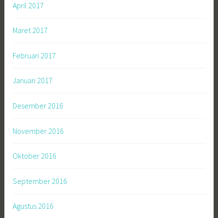
April 2017
Maret 2017
Februari 2017
Januari 2017
Desember 2016
November 2016
Oktober 2016
September 2016
Agustus 2016