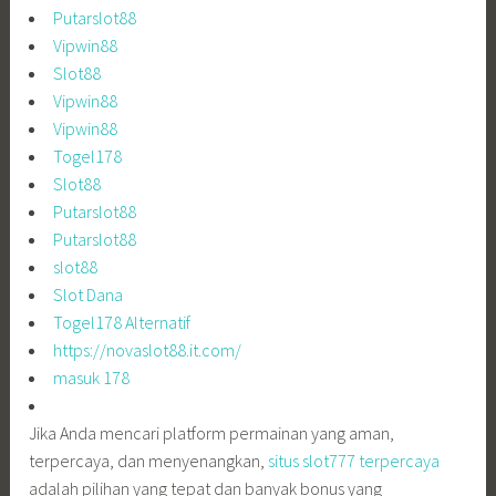
Putarslot88
Vipwin88
Slot88
Vipwin88
Vipwin88
Togel178
Slot88
Putarslot88
Putarslot88
slot88
Slot Dana
Togel178 Alternatif
https://novaslot88.it.com/
masuk 178
Jika Anda mencari platform permainan yang aman,
terpercaya, dan menyenangkan,
situs slot777 terpercaya
adalah pilihan yang tepat dan banyak bonus yang