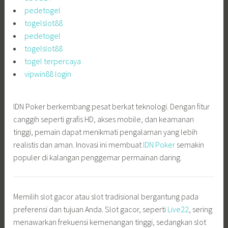
pedetogel
togelslot88
pedetogel
togelslot88
togel terpercaya
vipwin88 login
IDN Poker berkembang pesat berkat teknologi. Dengan fitur
canggih seperti grafis HD, akses mobile, dan keamanan
tinggi, pemain dapat menikmati pengalaman yang lebih
realistis dan aman. Inovasi ini membuat
IDN Poker
semakin
populer di kalangan penggemar permainan daring.
Memilih slot gacor atau slot tradisional bergantung pada
preferensi dan tujuan Anda. Slot gacor, seperti
Live22
, sering
menawarkan frekuensi kemenangan tinggi, sedangkan slot