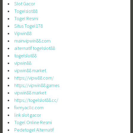
Slot Gacor
Togelslot88
Togel Resmi
Situs Togel178
Vipwin88
mainvipwin88.com
alternatif togelslot88
togelslot88
vipwin88
vipwin88 market
https://vipw88.com/
https://vipwin88.games
vipwin88 market
https://togelslot88.cc/
fixmyacllc.com
link slot gacor
Togel Online Resmi
Pedetogel Alternatif