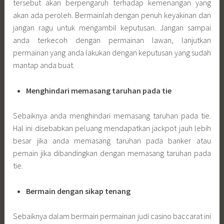
tersebut akan berpengaruh terhadap kemenangan yang
akan ada peroleh. Bermainlah dengan penuh keyakinan dan
jangan ragu untuk mengambil keputusan. Jangan sampai
anda terkecoh dengan permainan lawan, lanjutkan
permainan yang anda lakukan dengan keputusan yang sudah
mantap anda buat.
Menghindari memasang taruhan pada tie
Sebaiknya anda menghindari memasang taruhan pada tie.
Hal ini disebabkan peluang mendapatkan jackpot jauh lebih
besar jika anda memasang taruhan pada banker atau
pemain jika dibandingkan dengan memasang taruhan pada
tie.
Bermain dengan sikap tenang
Sebaiknya dalam bermain permainan judi casino baccarat ini