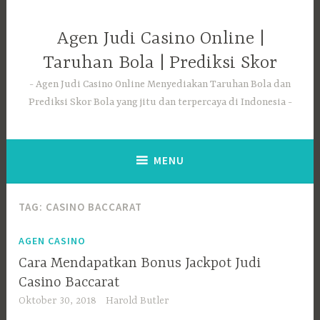
Skip
to
Agen Judi Casino Online |
content
Taruhan Bola | Prediksi Skor
Agen Judi Casino Online Menyediakan Taruhan Bola dan
Prediksi Skor Bola yang jitu dan terpercaya di Indonesia
MENU
TAG:
CASINO BACCARAT
AGEN CASINO
Cara Mendapatkan Bonus Jackpot Judi
Casino Baccarat
Oktober 30, 2018
Harold Butler