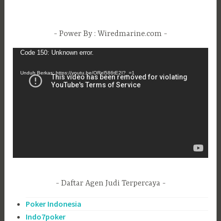
Power By : Wiredmarine.com
Pemutar
Code 150: Unknown error.
Video
Unduh Berkas: https://youtu.be/ORel586tE2I?_=1
Daftar Agen Judi Terpercaya
Poker Indonesia
Indo7poker