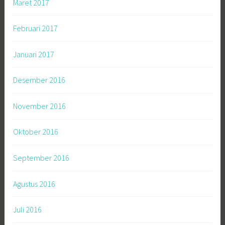
Maret 2017
Februari 2017
Januari 2017
Desember 2016
November 2016
Oktober 2016
September 2016
Agustus 2016
Juli 2016