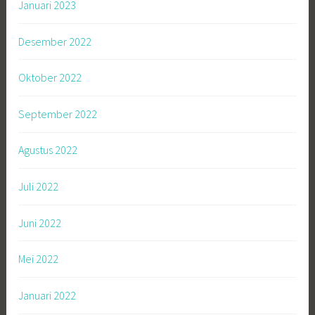
Januari 2023
Desember 2022
Oktober 2022
September 2022
Agustus 2022
Juli 2022
Juni 2022
Mei 2022
Januari 2022