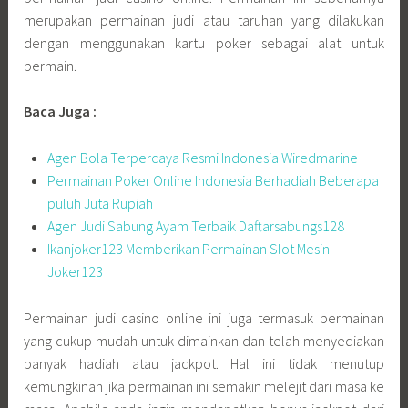
merupakan permainan judi atau taruhan yang dilakukan
dengan menggunakan kartu poker sebagai alat untuk
bermain.
Baca Juga :
Agen Bola Terpercaya Resmi Indonesia Wiredmarine
Permainan Poker Online Indonesia Berhadiah Beberapa
puluh Juta Rupiah
Agen Judi Sabung Ayam Terbaik Daftarsabungs128
Ikanjoker123 Memberikan Permainan Slot Mesin
Joker123
Permainan judi casino online ini juga termasuk permainan
yang cukup mudah untuk dimainkan dan telah menyediakan
banyak hadiah atau jackpot. Hal ini tidak menutup
kemungkinan jika permainan ini semakin melejit dari masa ke