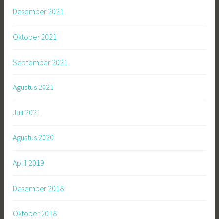
Desember 2021
Oktober 2021
September 2021
Agustus 2021
Juli 2021
Agustus 2020
April 2019
Desember 2018
Oktober 2018