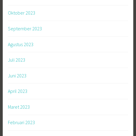
Oktober 2023
September 2023
Agustus 2023
Juli 2023
Juni 2023
April 2023
Maret 2023
Februari 2023