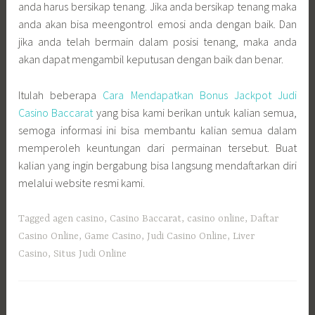
anda harus bersikap tenang. Jika anda bersikap tenang maka
anda akan bisa meengontrol emosi anda dengan baik. Dan
jika anda telah bermain dalam posisi tenang, maka anda
akan dapat mengambil keputusan dengan baik dan benar.
Itulah beberapa
Cara Mendapatkan Bonus Jackpot Judi
Casino Baccarat
yang bisa kami berikan untuk kalian semua,
semoga informasi ini bisa membantu kalian semua dalam
memperoleh keuntungan dari permainan tersebut. Buat
kalian yang ingin bergabung bisa langsung mendaftarkan diri
melalui website resmi kami.
Tagged
agen casino
,
Casino Baccarat
,
casino online
,
Daftar
Casino Online
,
Game Casino
,
Judi Casino Online
,
Liver
Casino
,
Situs Judi Online