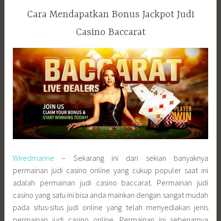
Cara Mendapatkan Bonus Jackpot Judi
Casino Baccarat
Wiredmarine
– Sekarang ini dari sekian banyaknya
permainan judi casino online yang cukup populer saat ini
adalah permainan judi casino baccarat. Permainan judi
casino yang satu ini bisa anda mainkan dengan sangat mudah
pada situs-situs judi online yang telah menyediakan jenis
permainan judi casino online. Permainan ini sebenarnya