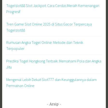
Togelslot88 Slot Jackpot: Cara Cerdas Meraih Kemenangan
Progresif
Tren Game Slot Online 2025 di Situs Gacor Terpercaya
Togelslot88
Rumusan Angka Togel Online: Metode dan Teknik
Terpopuler
Prediksi Togel Hongkong Terbaik: Memahami Pola dan Angka
Jitu
Mengenal Lebih Dekat Slot777 dan Keunggulannya dalam
Permainan Online
Arsip