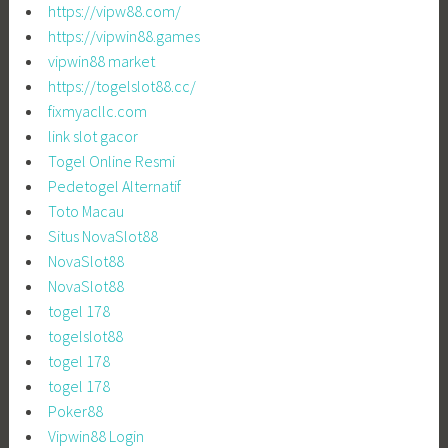
https://vipw88.com/
https://vipwin88.games
vipwin88 market
https://togelslot88.cc/
fixmyacllc.com
link slot gacor
Togel Online Resmi
Pedetogel Alternatif
Toto Macau
Situs NovaSlot88
NovaSlot88
NovaSlot88
togel 178
togelslot88
togel 178
togel 178
Poker88
Vipwin88 Login