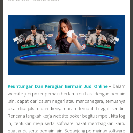
Keuntungan
Dan Kerugian Bermain Judi Online
– Dalam
website judi poker pemain bertaruh duit asli dengan pemain
lain, dapat dari dalam negeri atau mancanegara, semuanya
bisa dikerjakan dari kenyamanan tempat tinggal sendiri.
Rencana langkah kerja website poker begitu simpel, kita log
in, tentukan meja serta software bakal membagikan kartu
buat anda serta pemain lain. Sepanjang permainan software