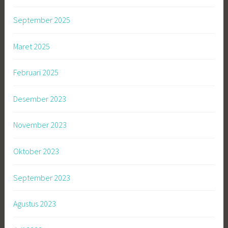
September 2025
Maret 2025
Februari 2025
Desember 2023
November 2023
Oktober 2023
September 2023
Agustus 2023