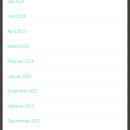
Juli 2023
Juni 2023
April 2023
Maret 2023
Februari 2023
Januari 2023
Desember 2022
Oktober 2022
September 2022