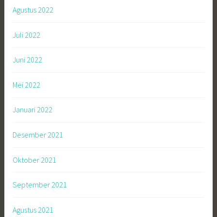
Agustus 2022
Juli 2022
Juni 2022
Mei 2022
Januari 2022
Desember 2021
Oktober 2021
September 2021
Agustus 2021