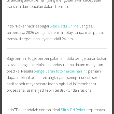
transaksi dan keadilan dalam bermain.
Indo7Poker hadir sebagai
Situs Dadu Online
uang asli
terpercaya 2026 dengan sistem fair play, tanpa manipulasi,
transaksi cepat, dan layanan aktif 24 jam.
Bagi pemain togel berpengalaman, data pengeluaran bukan
sekadar angka, melainkan fondasi utama dalam menyusun
prediksi. Melalui
pengeluaran toto macau hari ini
, pemain
dapat melihat pola, tren angka yang sering muncul, serta
hasil sebelumnya secara kronologis. Hal ini membantu
proses analisis menjadi lebih terstruktur dan rasional.
Indo7Poker adalah contoh ideal
Situs IDN Poker
terpercaya