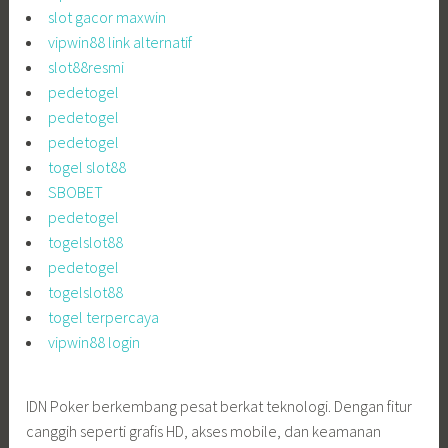
slot gacor maxwin
vipwin88 link alternatif
slot88resmi
pedetogel
pedetogel
pedetogel
togel slot88
SBOBET
pedetogel
togelslot88
pedetogel
togelslot88
togel terpercaya
vipwin88 login
IDN Poker berkembang pesat berkat teknologi. Dengan fitur
canggih seperti grafis HD, akses mobile, dan keamanan