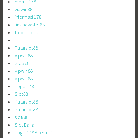
masuk 178
vipwin88
informasi 178
link novaslot88
toto macau
Putarslot88
Vipwin88
Slot88
Vipwin88
Vipwin88
Togel178
Slot88
Putarslot88
Putarslot88
slot88
Slot Dana
Togel178 Alternatif