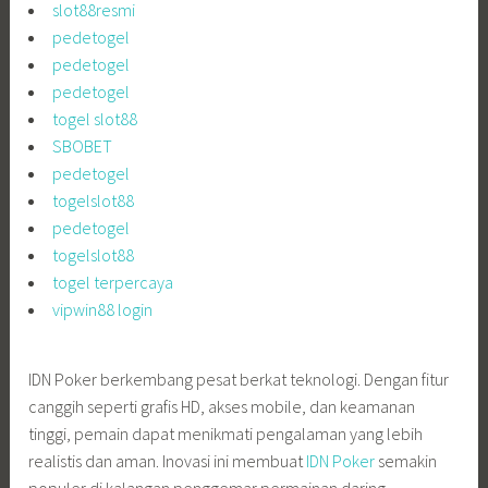
slot88resmi
pedetogel
pedetogel
pedetogel
togel slot88
SBOBET
pedetogel
togelslot88
pedetogel
togelslot88
togel terpercaya
vipwin88 login
IDN Poker berkembang pesat berkat teknologi. Dengan fitur
canggih seperti grafis HD, akses mobile, dan keamanan
tinggi, pemain dapat menikmati pengalaman yang lebih
realistis dan aman. Inovasi ini membuat
IDN Poker
semakin
populer di kalangan penggemar permainan daring.