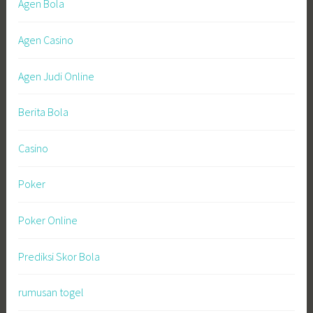
Agen Bola
Agen Casino
Agen Judi Online
Berita Bola
Casino
Poker
Poker Online
Prediksi Skor Bola
rumusan togel