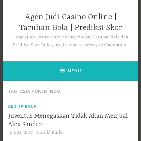
Skip
to
Agen Judi Casino Online |
content
Taruhan Bola | Prediksi Skor
Agen Judi Casino Online Menyediakan Taruhan Bola dan
Prediksi Skor Bola yang jitu dan terpercaya di Indonesia
MENU
TAG:
ASIA POKER INDO
BERITA BOLA
Juventus Menegaskan Tidak Akan Menjual
Alex Sandro
Juni 22, 2017
Harold Butler