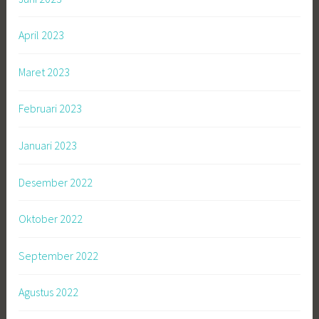
April 2023
Maret 2023
Februari 2023
Januari 2023
Desember 2022
Oktober 2022
September 2022
Agustus 2022