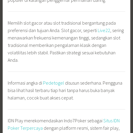
Memilih slot gacor atau slot tradisional bergantung pada
preferensi dan tujuan Anda. Slot gacor, seperti
Live22
, sering
menawarkan frekuensi kemenangan tinggi, sedangkan slot
tradisional memberikan pengalaman klasik dengan
volatilitas lebih stabil. Pastikan strategi sesuai kebutuhan
Anda.
Informasi angka di
Pedetogel
disusun sederhana. Pengguna
bisa lihat hasil terbaru tiap hari tanpa harus buka banyak
halaman, cocok buat akses cepat.
IDN Play merekomendasikan Indo7Poker sebagai
Situs IDN
Poker Terpercaya
dengan platform resmi, sistem fair play,