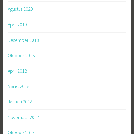
Agustus 2020
April 2019
Desember 2018
Oktober 2018
April 2018
Maret 2018
Januari 2018
November 2017
Oktober 2017