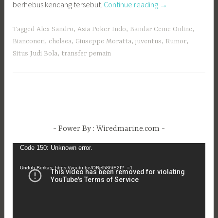
“Juventus
berhebus kencang tersebut.
Continue reading
→
Menegaskan
Tidak
Tagged
Alex Sandro
,
Asia Poker Indo
,
Bandar Ceme Online
,
Akan
Bianconeri
,
chelsea
,
Giuseppe Moratta
,
juventus
,
Rumor
,
Menjual
Situs Judi Bola
,
transfer pemain
Alex
Sandro”
Power By : Wiredmarine.com
Pemutar
Code 150: Unknown error.
Video
Unduh Berkas: https://youtu.be/ORel586tE2I?_=1