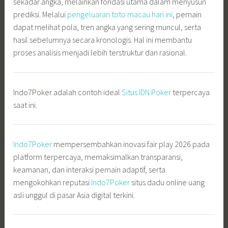
sekadar angka, melainkan fondasi utama dalam menyusun
prediksi. Melalui
pengeluaran toto macau hari ini
, pemain
dapat melihat pola, tren angka yang sering muncul, serta
hasil sebelumnya secara kronologis. Hal ini membantu
proses analisis menjadi lebih terstruktur dan rasional.
Indo7Poker adalah contoh ideal
Situs IDN Poker
terpercaya
saat ini.
Indo7Poker
mempersembahkan inovasi fair play 2026 pada
platform terpercaya, memaksimalkan transparansi,
keamanan, dan interaksi pemain adaptif, serta
mengokohkan reputasi
Indo7Poker
situs dadu online uang
asli unggul di pasar Asia digital terkini.