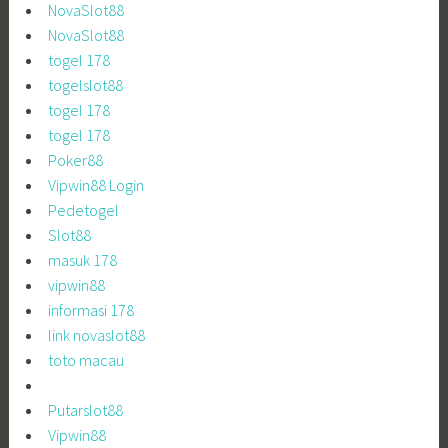
NovaSlot88
NovaSlot88
togel 178
togelslot88
togel 178
togel 178
Poker88
Vipwin88 Login
Pedetogel
Slot88
masuk 178
vipwin88
informasi 178
link novaslot88
toto macau
Putarslot88
Vipwin88