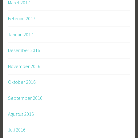
Maret 2017
Februari 2017
Januari 2017
Desember 2016
November 2016
Oktober 2016
September 2016
Agustus 2016
Juli 2016