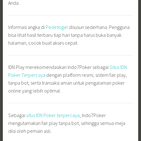
Anda.
Informasi angka di
Pedetogel
disusun sederhana. Pengguna
bisa lihat hasil terbaru tiap hari tanpa harus buka banyak
halaman, cocok buat akses cepat.
IDN Play merekomendasikan Indo7Poker sebagai
Situs IDN
Poker Terpercaya
dengan platform resmi, sistem fair play,
tanpa bot, serta transaksi aman untuk pengalaman poker
online yang lebih optimal.
Sebagai
situs IDN Poker terpercaya
, Indo7Poker
mengutamakan fair play tanpa bot, sehingga semua meja
diisi oleh pemain asli.