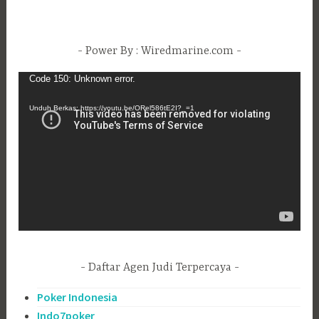
Power By : Wiredmarine.com
Pemutar
Code 150: Unknown error.
Video
Unduh Berkas: https://youtu.be/ORel586tE2I?_=1
Daftar Agen Judi Terpercaya
Poker Indonesia
Indo7poker