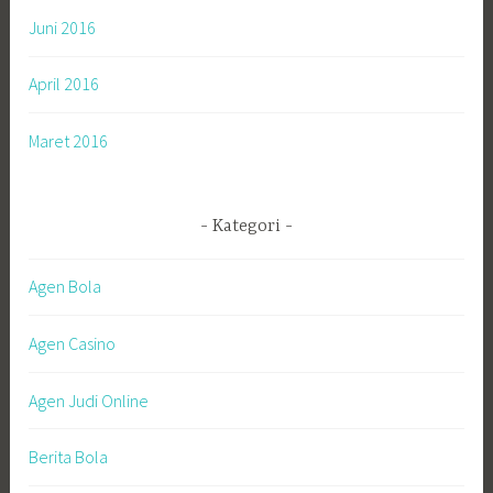
Juni 2016
April 2016
Maret 2016
Kategori
Agen Bola
Agen Casino
Agen Judi Online
Berita Bola