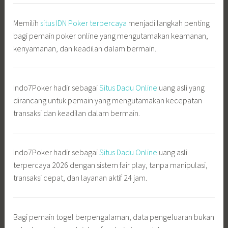
Memilih
situs IDN Poker terpercaya
menjadi langkah penting
bagi pemain poker online yang mengutamakan keamanan,
kenyamanan, dan keadilan dalam bermain.
Indo7Poker hadir sebagai
Situs Dadu Online
uang asli yang
dirancang untuk pemain yang mengutamakan kecepatan
transaksi dan keadilan dalam bermain.
Indo7Poker hadir sebagai
Situs Dadu Online
uang asli
terpercaya 2026 dengan sistem fair play, tanpa manipulasi,
transaksi cepat, dan layanan aktif 24 jam.
Bagi pemain togel berpengalaman, data pengeluaran bukan