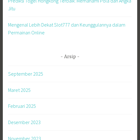
Prediksi Togel Hongkong Terbaik: Memahami Pola dan Angka
Jitu
Mengenal Lebih Dekat Slot777 dan Keunggulannya dalam
Permainan Online
Arsip
September 2025
Maret 2025
Februari 2025
Desember 2023
November 2023