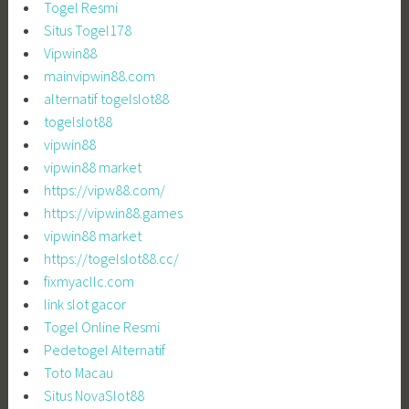
Togel Resmi
Situs Togel178
Vipwin88
mainvipwin88.com
alternatif togelslot88
togelslot88
vipwin88
vipwin88 market
https://vipw88.com/
https://vipwin88.games
vipwin88 market
https://togelslot88.cc/
fixmyacllc.com
link slot gacor
Togel Online Resmi
Pedetogel Alternatif
Toto Macau
Situs NovaSlot88