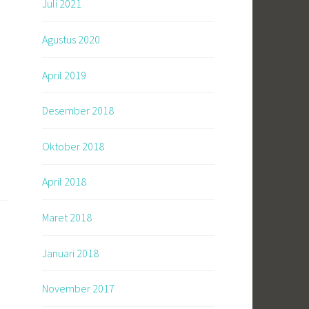
Juli 2021
Agustus 2020
April 2019
Desember 2018
Oktober 2018
April 2018
Maret 2018
Januari 2018
November 2017