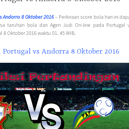
vs Andorra 8 Oktober 2016
– Perkiraan score bola hari ini dap
a taruhan bola dari Agen Judi On-line pada Portugal 
l 8 Oktober 2016 waktu 01. 45 WIB.
 Portugal vs Andorra 8 Oktober 2016