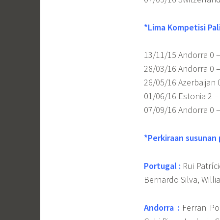
*Lima Kompetisi Pali
13/11/15 Andorra 0 – 
28/03/16 Andorra 0 
26/05/16 Azerbaijan 
01/06/16 Estonia 2 –
07/09/16 Andorra 0 –
*Perkiraan susunan 
Portugal :
Rui Patríc
Bernardo Silva, Willi
Andorra :
Ferran Pol,