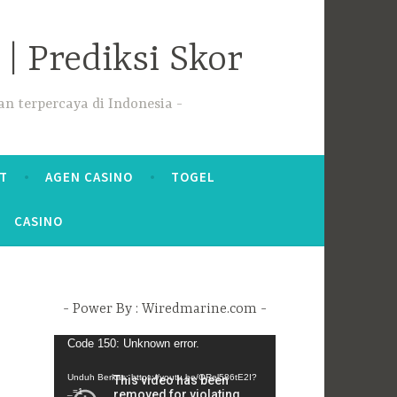
| Prediksi Skor
an terpercaya di Indonesia
T
AGEN CASINO
TOGEL
CASINO
Power By : Wiredmarine.com
Pemutar
Code 150: Unknown error.
Video
Unduh Berkas: https://youtu.be/ORel586tE2I?
_=1