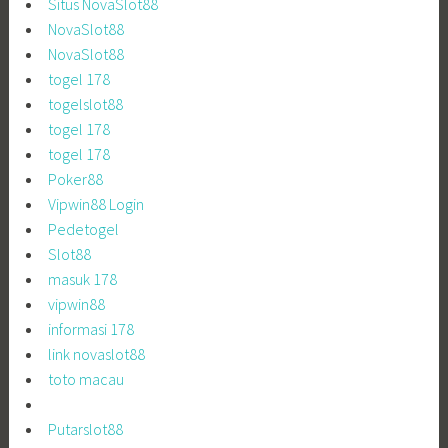
Situs NovaSlot88
NovaSlot88
NovaSlot88
togel 178
togelslot88
togel 178
togel 178
Poker88
Vipwin88 Login
Pedetogel
Slot88
masuk 178
vipwin88
informasi 178
link novaslot88
toto macau
Putarslot88