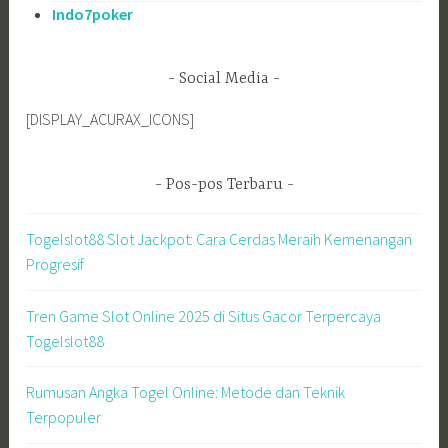
Indo7poker
Social Media
[DISPLAY_ACURAX_ICONS]
Pos-pos Terbaru
Togelslot88 Slot Jackpot: Cara Cerdas Meraih Kemenangan
Progresif
Tren Game Slot Online 2025 di Situs Gacor Terpercaya
Togelslot88
Rumusan Angka Togel Online: Metode dan Teknik
Terpopuler