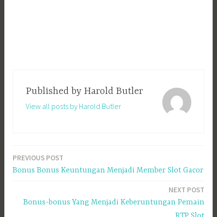
Published by
Harold Butler
View all posts by Harold Butler
PREVIOUS POST
Navigasi
Bonus Bonus Keuntungan Menjadi Member Slot Gacor
pos
NEXT POST
Bonus-bonus Yang Menjadi Keberuntungan Pemain
RTP Slot