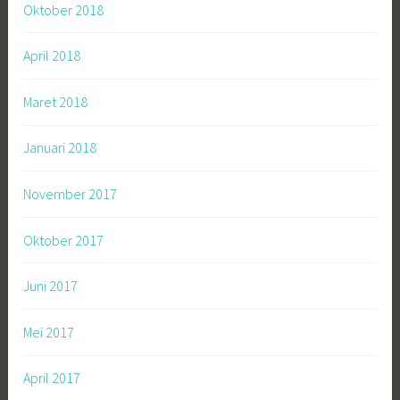
Oktober 2018
April 2018
Maret 2018
Januari 2018
November 2017
Oktober 2017
Juni 2017
Mei 2017
April 2017