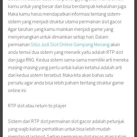
kamu untuk yang besar dan bisa berdampak kekalahan juga.
Maka kamu harus mendapatkan informasi tentang sistem-
sistem yang menjadi struktur utama permainan slot gacor.
Agar taruhan yang kamu mainkan menjadi game yang
menyenangkan untuk dimainkan setiap hari. Dalam
permainan
Situs Judi Slot Online Gampang Menang
akan
anda temui dua sistem yang menarik yaitu adalah RTP slot
dan juga RNG. Kedua sistem sama-sama memiliki arti mereka
masing-masing yang perlu untuk kalian ketahui adalah arti
dari kedua sistem tersebut. Maka kita akan bahas satu
persatu agar anda bisa lebih paham tentang struktur game
online ini.
RTP slot atau return to player
Sistem dari RTP slot permainan slot gacor adalah petunjuk
yang wajib kalian perhatikan untuk bisa lebih mudah
mendapat jackpot. Setiap permainan slot gacor akan kalian