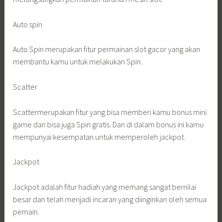
Auto spin
Auto Spin merupakan fitur permainan slot gacor yang akan
membantu kamu untuk melakukan Spin.
Scatter
Scattermerupakan fitur yang bisa memberi kamu bonus mini
game dan bisa juga Spin gratis. Dan di dalam bonus ini kamu
mempunyai kesempatan untuk memperoleh jackpot.
Jackpot
Jackpot adalah fitur hadiah yang memang sangat bernilai
besar dan telah menjadi incaran yang diinginkan oleh semua
pemain.