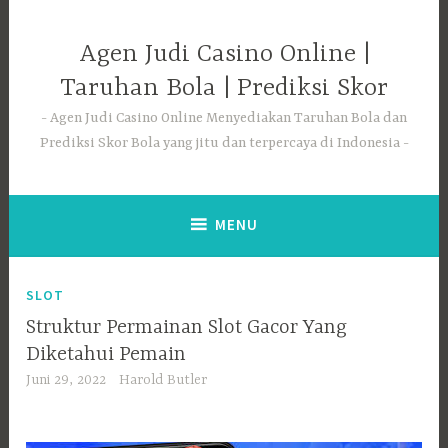
Skip
to
Agen Judi Casino Online |
content
Taruhan Bola | Prediksi Skor
Agen Judi Casino Online Menyediakan Taruhan Bola dan
Prediksi Skor Bola yang jitu dan terpercaya di Indonesia
MENU
SLOT
Struktur Permainan Slot Gacor Yang
Diketahui Pemain
Juni 29, 2022
Harold Butler