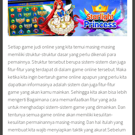
Setiap game judi online yang kita temui masing-masing
memiliki struktur-struktur dasar yang perlu dikenali para
pemainnya. Struktur tersebut berupa sistem-sistem dan juga
fitur-fitur yang terdapat di dalam game online tersebut. Maka
ketika kita ingin bertaruh game online apapun yang perlu kita
dapatkan informasinya adalah sistem dan juga fitur-fitur
game yang akan kamu mainkan. Sehingga kita akan bisa lebih
mengerti Bagaimana cara memanfaatkan fitur yang ada
untuk menghadapi sistem-sistem game yang dimainkan. Dan
tentunya semua game online akan memiliki kesulitan-
kesulitan permainannya masing-masing. Dan hal itulah yang
membuat kita wajib menyiapkan taktik yang akurat Sebelum