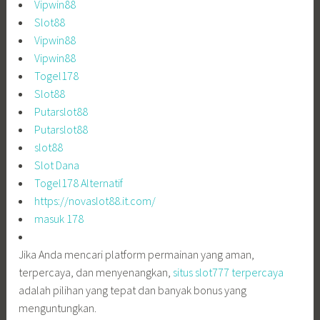
Vipwin88
Slot88
Vipwin88
Vipwin88
Togel178
Slot88
Putarslot88
Putarslot88
slot88
Slot Dana
Togel178 Alternatif
https://novaslot88.it.com/
masuk 178
Jika Anda mencari platform permainan yang aman,
terpercaya, dan menyenangkan,
situs slot777 terpercaya
adalah pilihan yang tepat dan banyak bonus yang
menguntungkan.