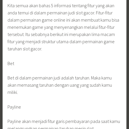
Kita semua akan bahas 5 informasi tentang fitur yang akan
anda temui di dalam permainan judi slot gacor. Fitur-fitur
dalam permainan game online ini akan membuat kamu bisa
menemukan game yang menyenangkan melalui fitur-fitur
tersebut. Itu sebabnya berikut ini merupakan lima macam
fitur yang menjadi struktur utama dalam permainan game
taruhan slot gacor.
Bet
Bet di dalam permainan judi adalah taruhan. Maka kamu
akan memasang taruhan dengan uang yang sudah kamu
miliki.
Payline
Payline akan menjadi fitur garis pembayaran pada saat kamu
melangsungkan permainan taruhan mesin slot.