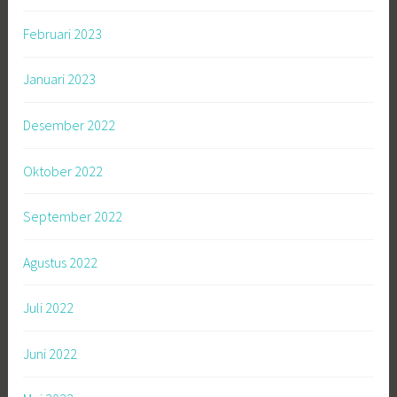
Februari 2023
Januari 2023
Desember 2022
Oktober 2022
September 2022
Agustus 2022
Juli 2022
Juni 2022