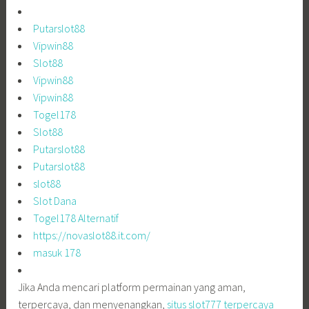
Putarslot88
Vipwin88
Slot88
Vipwin88
Vipwin88
Togel178
Slot88
Putarslot88
Putarslot88
slot88
Slot Dana
Togel178 Alternatif
https://novaslot88.it.com/
masuk 178
Jika Anda mencari platform permainan yang aman,
terpercaya, dan menyenangkan,
situs slot777 terpercaya