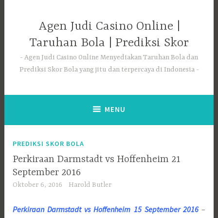
Skip
to
Agen Judi Casino Online |
content
Taruhan Bola | Prediksi Skor
Agen Judi Casino Online Menyediakan Taruhan Bola dan
Prediksi Skor Bola yang jitu dan terpercaya di Indonesia
MENU
PREDIKSI SKOR BOLA
Perkiraan Darmstadt vs Hoffenheim 21
September 2016
Oktober 6, 2016
Harold Butler
Perkiraan Darmstadt vs Hoffenheim 15 September 2016
–