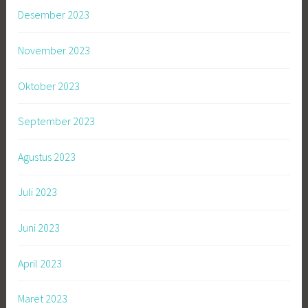
Desember 2023
November 2023
Oktober 2023
September 2023
Agustus 2023
Juli 2023
Juni 2023
April 2023
Maret 2023