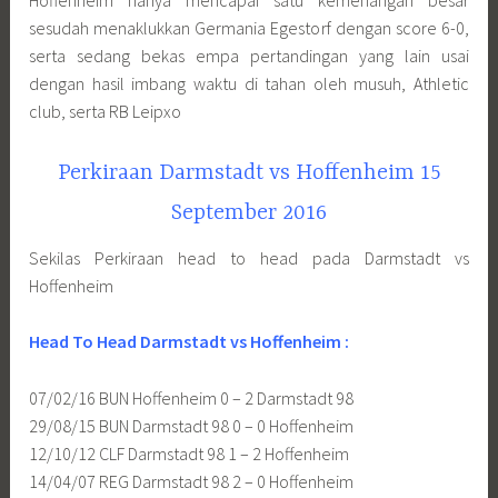
sesudah menaklukkan Germania Egestorf dengan score 6-0,
serta sedang bekas empa pertandingan yang lain usai
dengan hasil imbang waktu di tahan oleh musuh, Athletic
club, serta RB Leipxo
Perkiraan Darmstadt vs Hoffenheim 15
September 2016
Sekilas Perkiraan head to head pada Darmstadt vs
Hoffenheim
Head To Head Darmstadt vs Hoffenheim :
07/02/16 BUN Hoffenheim 0 – 2 Darmstadt 98
29/08/15 BUN Darmstadt 98 0 – 0 Hoffenheim
12/10/12 CLF Darmstadt 98 1 – 2 Hoffenheim
14/04/07 REG Darmstadt 98 2 – 0 Hoffenheim