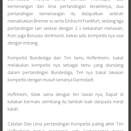
kemenangan dari lima pertandingan terakhirnya, dua
pertandingan kemenangan itu didapatkan setelah
menaklukkan Bremer sv serta Eintracht Frankfurt, sedang tiga
pertandingan lain selesai dengan 2 x kekalahan melawan,
Koln juga Borussia dortmund, bekas satu kompetisi nya usai
dengan imbang.
Kompetisi Bundesliga dari Tim tamu Hoffenheim, bakal
melakukan kompetisi nya sebagai tamu yang diundang
dalam pertandingan Bundesliga, Tim nya bakal lakukan
kompetisi dengan musuh lamanya Darmstadt.
Hoffnheim, tidak sama dengan tim lawan nya, Dapat di
katakan bermain seimbang itu tambah baik daripada mesti
kalah.
Catatan Dari Lima pertandingan Kompetisi paling akhir Tim
Hoffenheim hanya mencapai satu kemenangan besar