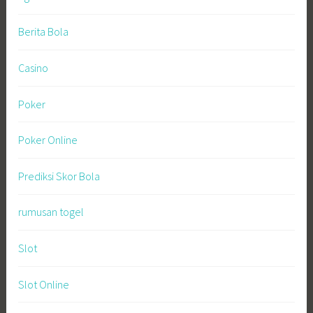
Berita Bola
Casino
Poker
Poker Online
Prediksi Skor Bola
rumusan togel
Slot
Slot Online