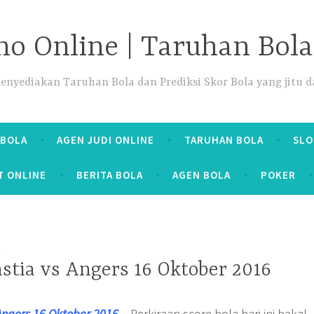
no Online | Taruhan Bola 
enyediakan Taruhan Bola dan Prediksi Skor Bola yang jitu d
 BOLA
AGEN JUDI ONLINE
TARUHAN BOLA
SLO
T ONLINE
BERITA BOLA
AGEN BOLA
POKER
A
stia vs Angers 16 Oktober 2016
Angers 16 Oktober 2016
– Perkiraan score bola hari ini bakal