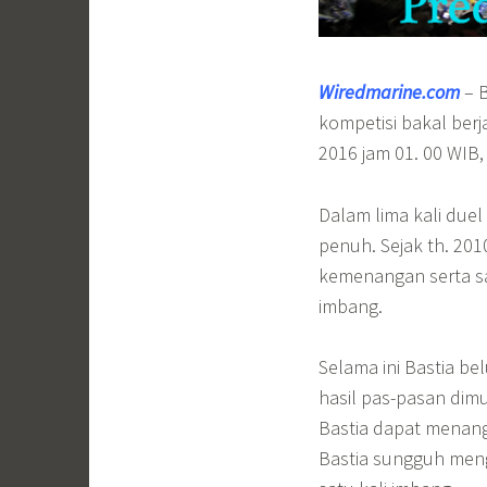
Wiredmarine.com
– B
kompetisi bakal berj
2016 jam 01. 00 WIB,
Dalam lima kali duel
penuh. Sejak th. 201
kemenangan serta sa
imbang.
Selama ini Bastia be
hasil pas-pasan dimu
Bastia dapat menang
Bastia sungguh meng