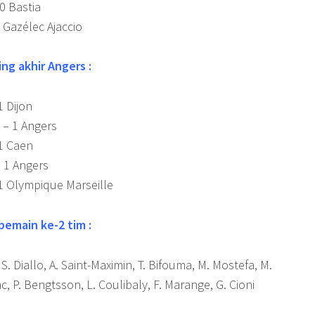
0 Bastia
 Gazélec Ajaccio
ng akhir Angers :
1 Dijon
 – 1 Angers
 1 Caen
 1 Angers
1 Olympique Marseille
pemain ke-2 tim :
, S. Diallo, A. Saint-Maximin, T. Bifouma, M. Mostefa, M.
, P. Bengtsson, L. Coulibaly, F. Marange, G. Cioni