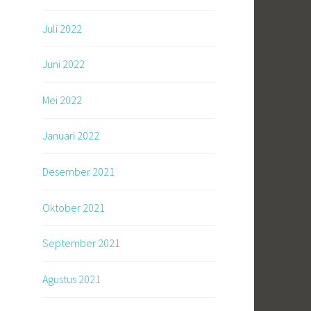
Juli 2022
Juni 2022
Mei 2022
Januari 2022
Desember 2021
Oktober 2021
September 2021
Agustus 2021