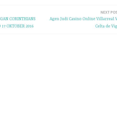
NEXT PO
NGAN CORINTHIANS
Agen Judi Casino Online Villarreal 
 17 OKTOBER 2016
Celta de Vi