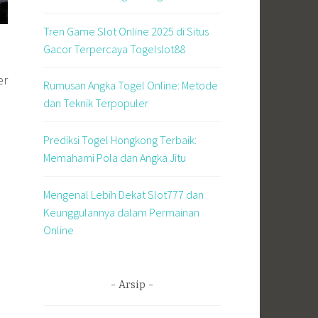
Tren Game Slot Online 2025 di Situs
Gacor Terpercaya Togelslot88
er
Rumusan Angka Togel Online: Metode
dan Teknik Terpopuler
Prediksi Togel Hongkong Terbaik:
Memahami Pola dan Angka Jitu
Mengenal Lebih Dekat Slot777 dan
Keunggulannya dalam Permainan
Online
Arsip