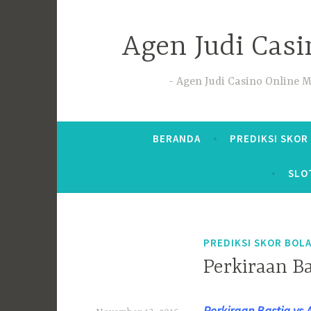
Skip
to
Agen Judi Casi
content
Agen Judi Casino Online M
BERANDA
PREDIKSI SKOR
SLO
PREDIKSI SKOR BOL
Perkiraan Ba
Perkiraan Bastia vs 