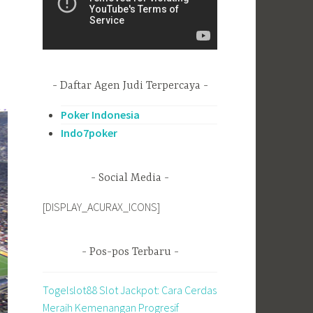
Daftar Agen Judi Terpercaya
Poker Indonesia
Indo7poker
Social Media
[DISPLAY_ACURAX_ICONS]
Pos-pos Terbaru
Togelslot88 Slot Jackpot: Cara Cerdas
Meraih Kemenangan Progresif