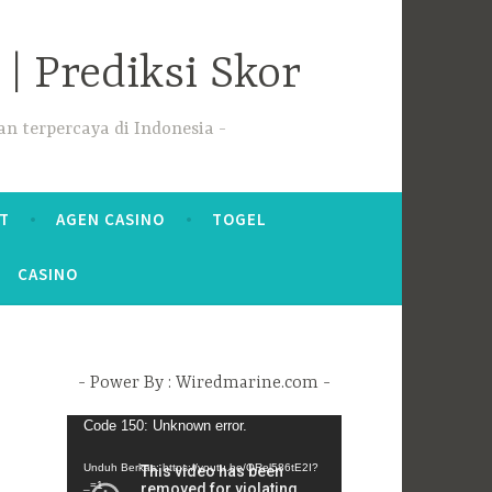
| Prediksi Skor
an terpercaya di Indonesia
T
AGEN CASINO
TOGEL
CASINO
Power By : Wiredmarine.com
Pemutar
Code 150: Unknown error.
Video
Unduh Berkas: https://youtu.be/ORel586tE2I?
_=1