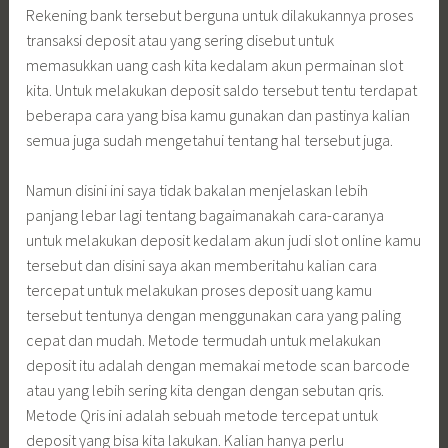
Rekening bank tersebut berguna untuk dilakukannya proses
transaksi deposit atau yang sering disebut untuk
memasukkan uang cash kita kedalam akun permainan slot
kita. Untuk melakukan deposit saldo tersebut tentu terdapat
beberapa cara yang bisa kamu gunakan dan pastinya kalian
semua juga sudah mengetahui tentang hal tersebut juga.
Namun disini ini saya tidak bakalan menjelaskan lebih
panjang lebar lagi tentang bagaimanakah cara-caranya
untuk melakukan deposit kedalam akun judi slot online kamu
tersebut dan disini saya akan memberitahu kalian cara
tercepat untuk melakukan proses deposit uang kamu
tersebut tentunya dengan menggunakan cara yang paling
cepat dan mudah. Metode termudah untuk melakukan
deposit itu adalah dengan memakai metode scan barcode
atau yang lebih sering kita dengan dengan sebutan qris.
Metode Qris ini adalah sebuah metode tercepat untuk
deposit yang bisa kita lakukan. Kalian hanya perlu