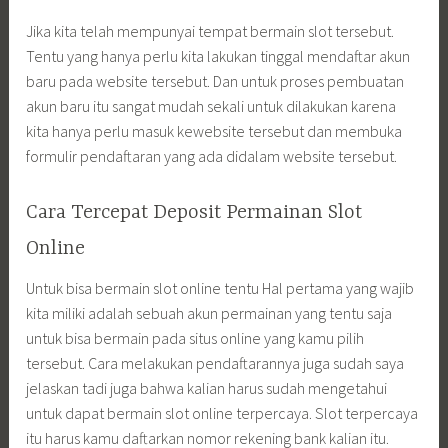
Jika kita telah mempunyai tempat bermain slot tersebut.
Tentu yang hanya perlu kita lakukan tinggal mendaftar akun
baru pada website tersebut. Dan untuk proses pembuatan
akun baru itu sangat mudah sekali untuk dilakukan karena
kita hanya perlu masuk kewebsite tersebut dan membuka
formulir pendaftaran yang ada didalam website tersebut.
Cara Tercepat Deposit Permainan Slot
Online
Untuk bisa bermain slot online tentu Hal pertama yang wajib
kita miliki adalah sebuah akun permainan yang tentu saja
untuk bisa bermain pada situs online yang kamu pilih
tersebut. Cara melakukan pendaftarannya juga sudah saya
jelaskan tadi juga bahwa kalian harus sudah mengetahui
untuk dapat bermain slot online terpercaya. Slot terpercaya
itu harus kamu daftarkan nomor rekening bank kalian itu.