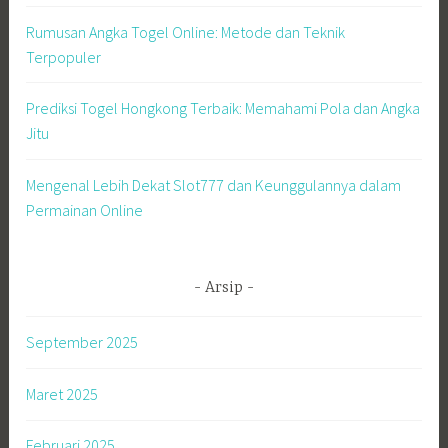
Rumusan Angka Togel Online: Metode dan Teknik
Terpopuler
Prediksi Togel Hongkong Terbaik: Memahami Pola dan Angka
Jitu
Mengenal Lebih Dekat Slot777 dan Keunggulannya dalam
Permainan Online
Arsip
September 2025
Maret 2025
Februari 2025