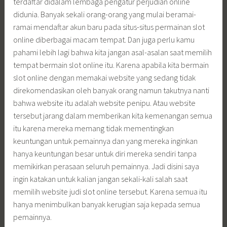
terdaftar didalam lembaga pengatur perjudian online
didunia. Banyak sekali orang-orang yang mulai beramai-
ramai mendaftar akun baru pada situs-situs permainan slot
online diberbagai macam tempat. Dan juga perlu kamu
pahami lebih lagi bahwa kita jangan asal-asalan saat memilih
tempat bermain slot online itu. Karena apabila kita bermain
slot online dengan memakai website yang sedang tidak
direkomendasikan oleh banyak orang namun takutnya nanti
bahwa website itu adalah website penipu. Atau website
tersebut jarang dalam memberikan kita kemenangan semua
itu karena mereka memang tidak mementingkan
keuntungan untuk pemainnya dan yang mereka inginkan
hanya keuntungan besar untuk diri mereka sendiri tanpa
memikirkan perasaan seluruh pemainnya. Jadi disini saya
ingin katakan untuk kalian jangan sekali-kali salah saat
memilih website judi slot online tersebut. Karena semua itu
hanya menimbulkan banyak kerugian saja kepada semua
pemainnya.