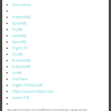
toto macau
Putarslot88
Vipwin88
Slot88
Vipwin88
Vipwin88
Togel178
Slot88
Putarslot88
Putarslot88
slot88
Slot Dana
Togel178 Alternatif
https://novaslot88.it.com/
masuk 178
Jika Anda mencari platform permainan yang aman,