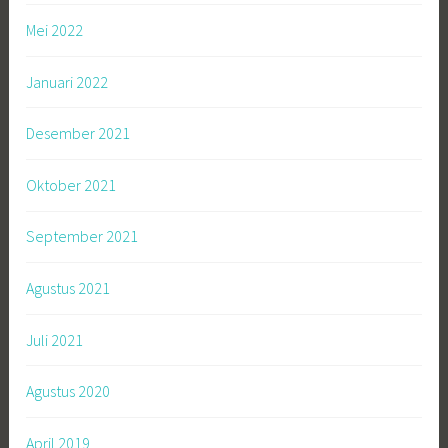
Mei 2022
Januari 2022
Desember 2021
Oktober 2021
September 2021
Agustus 2021
Juli 2021
Agustus 2020
April 2019