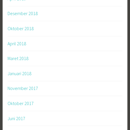
Desember 2018
Oktober 2018
April 2018
Maret 2018
Januari 2018
November 2017
Oktober 2017
Juni 2017