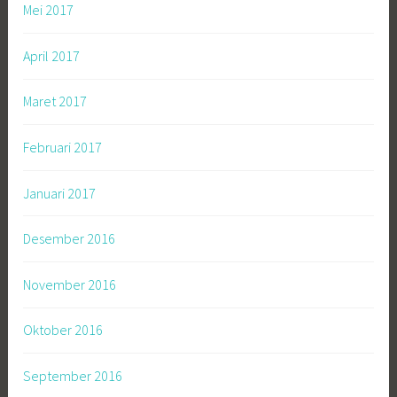
Mei 2017
April 2017
Maret 2017
Februari 2017
Januari 2017
Desember 2016
November 2016
Oktober 2016
September 2016