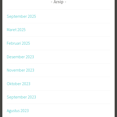
Arsip
September 2025
Maret 2025
Februari 2025
Desember 2023
November 2023
Oktober 2023
September 2023
Agustus 2023