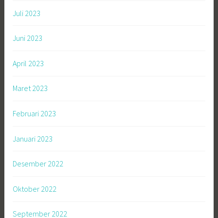
Juli 2023
Juni 2023
April 2023
Maret 2023
Februari 2023
Januari 2023
Desember 2022
Oktober 2022
September 2022