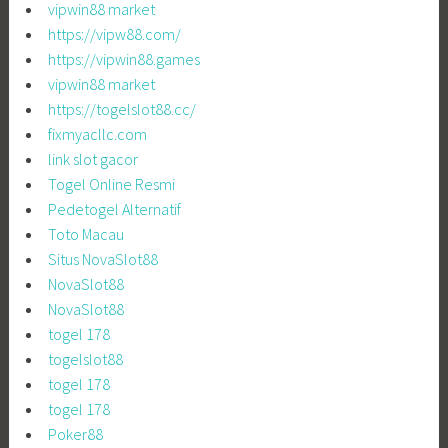
vipwin88 market
https://vipw88.com/
https://vipwin88.games
vipwin88 market
https://togelslot88.cc/
fixmyacllc.com
link slot gacor
Togel Online Resmi
Pedetogel Alternatif
Toto Macau
Situs NovaSlot88
NovaSlot88
NovaSlot88
togel 178
togelslot88
togel 178
togel 178
Poker88