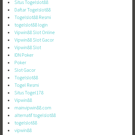
Situs Togelslot88
Daftar Togelslot88
Togelslot88 Resmi
togelslot88 login
Vipwin88 Slot Online
Vipwin88 Slot Gacor
Vipwin88 Slot
IDN Poker
Poker
Slot Gacor
Togelslot88
Togel Resmi
Situs Togel178
Vipwin88
mainvipwin88.com
alternatif togelslot88
togelslot88
vipwin88