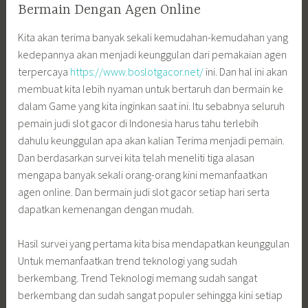
Bermain Dengan Agen Online
Kita akan terima banyak sekali kemudahan-kemudahan yang
kedepannya akan menjadi keunggulan dari pemakaian agen
terpercaya
https://www.boslotgacor.net/
ini. Dan hal ini akan
membuat kita lebih nyaman untuk bertaruh dan bermain ke
dalam Game yang kita inginkan saat ini. Itu sebabnya seluruh
pemain judi slot gacor di Indonesia harus tahu terlebih
dahulu keunggulan apa akan kalian Terima menjadi pemain.
Dan berdasarkan survei kita telah meneliti tiga alasan
mengapa banyak sekali orang-orang kini memanfaatkan
agen online. Dan bermain judi slot gacor setiap hari serta
dapatkan kemenangan dengan mudah.
Hasil survei yang pertama kita bisa mendapatkan keunggulan
Untuk memanfaatkan trend teknologi yang sudah
berkembang. Trend Teknologi memang sudah sangat
berkembang dan sudah sangat populer sehingga kini setiap