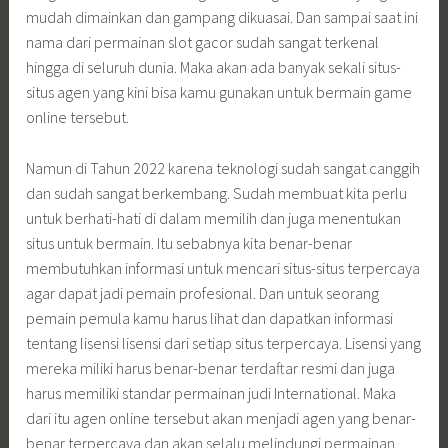
mudah dimainkan dan gampang dikuasai. Dan sampai saat ini
nama dari permainan slot gacor sudah sangat terkenal
hingga di seluruh dunia. Maka akan ada banyak sekali situs-
situs agen yang kini bisa kamu gunakan untuk bermain game
online tersebut.
Namun di Tahun 2022 karena teknologi sudah sangat canggih
dan sudah sangat berkembang. Sudah membuat kita perlu
untuk berhati-hati di dalam memilih dan juga menentukan
situs untuk bermain. Itu sebabnya kita benar-benar
membutuhkan informasi untuk mencari situs-situs terpercaya
agar dapat jadi pemain profesional. Dan untuk seorang
pemain pemula kamu harus lihat dan dapatkan informasi
tentang lisensi lisensi dari setiap situs terpercaya. Lisensi yang
mereka miliki harus benar-benar terdaftar resmi dan juga
harus memiliki standar permainan judi International. Maka
dari itu agen online tersebut akan menjadi agen yang benar-
benar terpercaya dan akan selalu melindungi permainan