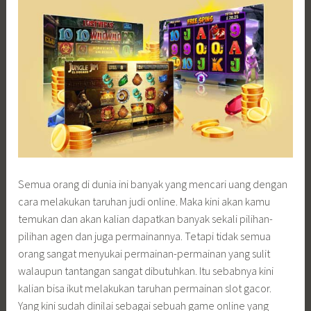
Semua orang di dunia ini banyak yang mencari uang dengan
cara melakukan taruhan judi online. Maka kini akan kamu
temukan dan akan kalian dapatkan banyak sekali pilihan-
pilihan agen dan juga permainannya. Tetapi tidak semua
orang sangat menyukai permainan-permainan yang sulit
walaupun tantangan sangat dibutuhkan. Itu sebabnya kini
kalian bisa ikut melakukan taruhan permainan slot gacor.
Yang kini sudah dinilai sebagai sebuah game online yang