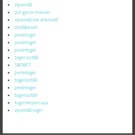
Vipwin88
slot gacor maxwin
vipwin88 link alternatif
slot88resmi
pedetogel
pedetogel
pedetogel
togel slot88
SBOBET
pedetogel
togelslot88
pedetogel
togelslot88
togel terpercaya
vipwin88 login