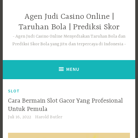
Skip
to
Agen Judi Casino Online |
content
Taruhan Bola | Prediksi Skor
Agen Judi Casino Online Menyediakan Taruhan Bola dan
Prediksi Skor Bola yang jitu dan terpercaya di Indonesia
MENU
SLOT
Cara Bermain Slot Gacor Yang Profesional
Untuk Pemula
Juli 16, 2022
Harold Butler