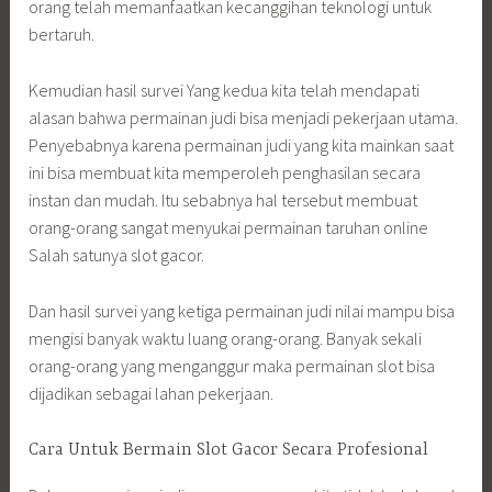
orang telah memanfaatkan kecanggihan teknologi untuk
bertaruh.
Kemudian hasil survei Yang kedua kita telah mendapati
alasan bahwa permainan judi bisa menjadi pekerjaan utama.
Penyebabnya karena permainan judi yang kita mainkan saat
ini bisa membuat kita memperoleh penghasilan secara
instan dan mudah. Itu sebabnya hal tersebut membuat
orang-orang sangat menyukai permainan taruhan online
Salah satunya slot gacor.
Dan hasil survei yang ketiga permainan judi nilai mampu bisa
mengisi banyak waktu luang orang-orang. Banyak sekali
orang-orang yang menganggur maka permainan slot bisa
dijadikan sebagai lahan pekerjaan.
Cara Untuk Bermain Slot Gacor Secara Profesional