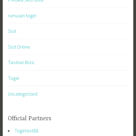
rumusan togel
Slot
Slot Online
Taruhan Bola
Togel
Uncategorized
Official Partners
Togelslot88