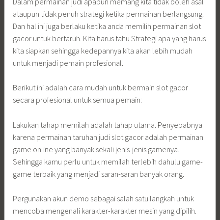
Dalam permainan judi apapun memang kita tidak boleh asal
ataupun tidak penuh strategi ketika permainan berlangsung.
Dan hal ini juga berlaku ketika anda memilih permainan slot
gacor untuk bertaruh. Kita harus tahu Strategi apa yang harus
kita siapkan sehingga kedepannya kita akan lebih mudah
untuk menjadi pemain profesional.
Berikut ini adalah cara mudah untuk bermain slot gacor
secara profesional untuk semua pemain:
Lakukan tahap memilah adalah tahap utama. Penyebabnya
karena permainan taruhan judi slot gacor adalah permainan
game online yang banyak sekali jenis-jenis gamenya.
Sehingga kamu perlu untuk memilah terlebih dahulu game-
game terbaik yang menjadi saran-saran banyak orang.
Pergunakan akun demo sebagai salah satu langkah untuk
mencoba mengenali karakter-karakter mesin yang dipilih.