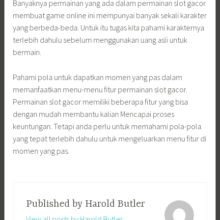
Banyaknya permainan yang ada dalam permainan slot gacor
membuat game online ini mempunyai banyak sekali karakter
yang berbeda-beda. Untuk itu tugas kita pahami karakternya
terlebih dahulu sebelum menggunakan uang asli untuk
bermain.
Pahami pola untuk dapatkan momen yang pas dalam
memanfaatkan menu-menu fitur permainan slot gacor.
Permainan slot gacor memiliki beberapa fitur yang bisa
dengan mudah membantu kalian Mencapai proses
keuntungan. Tetapi anda perlu untuk memahami pola-pola
yang tepat terlebih dahulu untuk mengeluarkan menu fitur di
momen yang pas.
Published by
Harold Butler
View all posts by Harold Butler