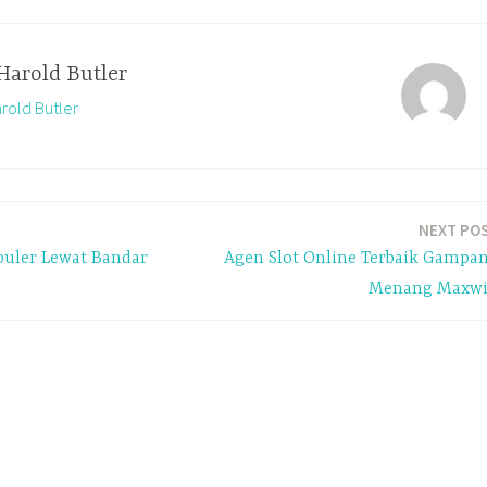
Harold Butler
arold Butler
NEXT PO
puler Lewat Bandar
Agen Slot Online Terbaik Gampa
Menang Maxw