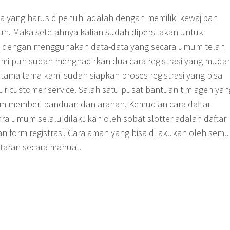
ya yang harus dipenuhi adalah dengan memiliki kewajiban
un. Maka setelahnya kalian sudah dipersilakan untuk
si dengan menggunakan data-data yang secara umum telah
ami pun sudah menghadirkan dua cara registrasi yang muda
tama-tama kami sudah siapkan proses registrasi yang bisa
ur customer service. Salah satu pusat bantuan tim agen yan
jam memberi panduan dan arahan. Kemudian cara daftar
ra umum selalu dilakukan oleh sobat slotter adalah daftar
form registrasi. Cara aman yang bisa dilakukan oleh semu
ftaran secara manual.