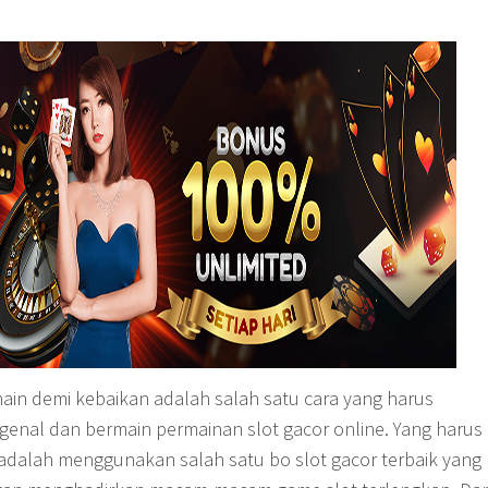
ain demi kebaikan adalah salah satu cara yang harus
genal dan bermain permainan slot gacor online. Yang harus
i adalah menggunakan salah satu bo slot gacor terbaik yang