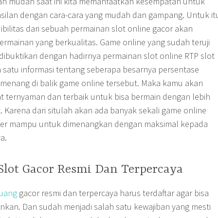
n mudah saat ini kita memanfaatkan kesempatan untuk
ilan dengan cara-cara yang mudah dan gampang. Untuk it
dibilitas dari sebuah permainan slot online gacor akan
ermainan yang berkualitas. Game online yang sudah teruji
 dibuktikan dengan hadirnya permainan slot online RTP slot
ah satu informasi tentang seberapa besarnya persentase
menang di balik game online tersebut. Maka kamu akan
ternyaman dan terbaik untuk bisa bermain dengan lebih
. Karena dari situlah akan ada banyak sekali game online
uler mampu untuk dimenangkan dengan maksimal kepada
a.
Slot Gacor Resmi Dan Terpercaya
 uang
gacor resmi dan terpercaya harus terdaftar agar bisa
nkan. Dan sudah menjadi salah satu kewajiban yang mesti