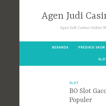
Skip
to
Agen Judi Casi
content
Agen Judi Casino Online M
BERANDA
PREDIKSI SKOR
SLO
SLOT
BO Slot Gac
Populer