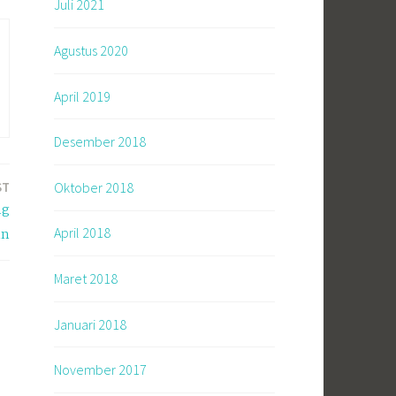
Juli 2021
Agustus 2020
April 2019
Desember 2018
Oktober 2018
ST
ng
April 2018
in
Maret 2018
Januari 2018
November 2017