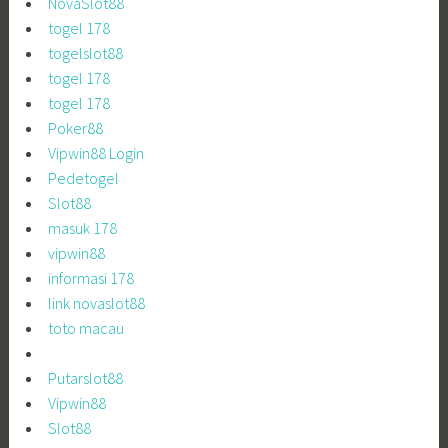
NovaSlot88
togel 178
togelslot88
togel 178
togel 178
Poker88
Vipwin88 Login
Pedetogel
Slot88
masuk 178
vipwin88
informasi 178
link novaslot88
toto macau
Putarslot88
Vipwin88
Slot88