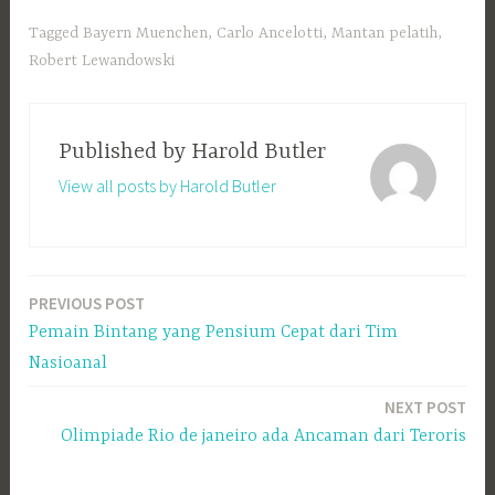
Tagged
Bayern Muenchen
,
Carlo Ancelotti
,
Mantan pelatih
,
Robert Lewandowski
Published by
Harold Butler
View all posts by Harold Butler
PREVIOUS POST
Navigasi
Pemain Bintang yang Pensium Cepat dari Tim
pos
Nasioanal
NEXT POST
Olimpiade Rio de janeiro ada Ancaman dari Teroris