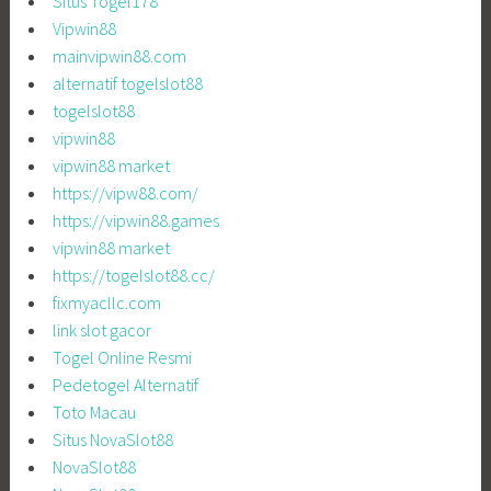
Situs Togel178
Vipwin88
mainvipwin88.com
alternatif togelslot88
togelslot88
vipwin88
vipwin88 market
https://vipw88.com/
https://vipwin88.games
vipwin88 market
https://togelslot88.cc/
fixmyacllc.com
link slot gacor
Togel Online Resmi
Pedetogel Alternatif
Toto Macau
Situs NovaSlot88
NovaSlot88