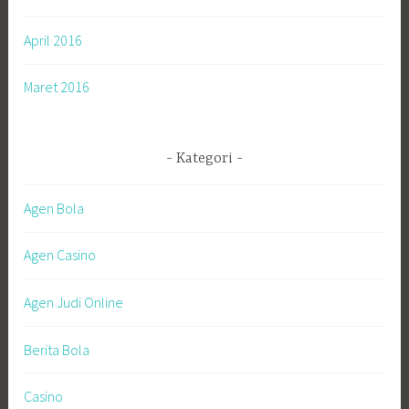
April 2016
Maret 2016
Kategori
Agen Bola
Agen Casino
Agen Judi Online
Berita Bola
Casino