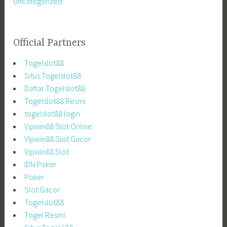
Uncategorized
Official Partners
Togelslot88
Situs Togelslot88
Daftar Togelslot88
Togelslot88 Resmi
togelslot88 login
Vipwin88 Slot Online
Vipwin88 Slot Gacor
Vipwin88 Slot
IDN Poker
Poker
Slot Gacor
Togelslot88
Togel Resmi