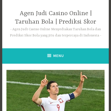
Skip
to
Agen Judi Casino Online |
content
Taruhan Bola | Prediksi Skor
Agen Judi Casino Online Menyediakan Taruhan Bola dan
Prediksi Skor Bola yang jitu dan terpercaya di Indonesia
MENU