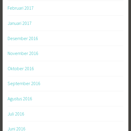
Februari 2017
Januari 2017
Desember 2016
November 2016
Oktober 2016
September 2016
Agustus 2016
Juli 2016
Juni 2016