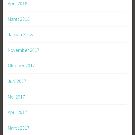
April 2018
Maret 2018
Januari 2018
November 2017
Oktober 2017
Juni 2017
Mei 2017
April 2017
Maret 2017